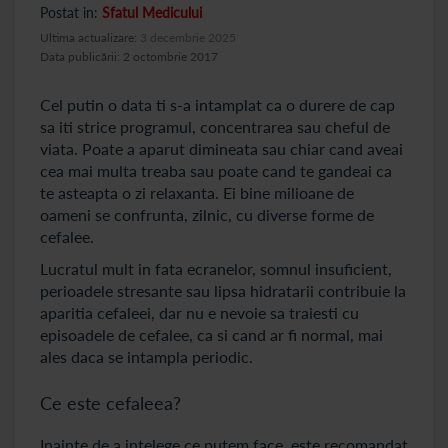
Postat in:
Sfatul Medicului
Ultima actualizare:
3 decembrie 2025
Data publicării: 2 octombrie 2017
Cel putin o data ti s-a intamplat ca o durere de cap
sa iti strice programul, concentrarea sau cheful de
viata. Poate a aparut dimineata sau chiar cand aveai
cea mai multa treaba sau poate cand te gandeai ca
te asteapta o zi relaxanta. Ei bine milioane de
oameni se confrunta, zilnic, cu diverse forme de
cefalee.
Lucratul mult in fata ecranelor, somnul insuficient,
perioadele stresante sau lipsa hidratarii contribuie la
aparitia cefaleei, dar nu e nevoie sa traiesti cu
episoadele de cefalee, ca si cand ar fi normal, mai
ales daca se intampla periodic.
Ce este cefaleea?
Inainte de a intelege ce putem face, este recomandat