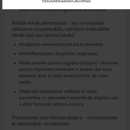
PERSONALIZEAZĂ SETĂRILE
Dus cald - apa calda relaxeaza musculatura si
poate reduce durerea generata de tensiune.
Solutii medicamentoase - se recomanda
utilizarea responsabila, conform indicatiilor
medicului sau farmacistului:
Analgezice usoare precum paracetamolul;
Antiinflamatoare: ibuprofen, naproxen;
Medicamente pentru migrena (triptani)- eficiente
pentru migrenele moderate si severe, dar sunt
eliberate doar in baza prescrierii lor de catre
medic.
Medicatie preventiva: utilizata in cazul
pacientilor cu episoade frecvente de migrena sau
a altor forme de cefalee cronica.
Tratamente non-farmacologice - recomandate
in episoadele recidivante: