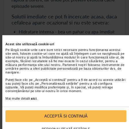
episoade severe.
Solutii imediate ce pot fi incercate acasa, daca
cefaleea apare ocazional si nu este severa:
Hidratare intensa - bea un pahar cu apa imediat
ce incepe durerea si inca unul dupa 10-15
minute. Se recomanda acest lucru deoarece
Acest site utilizează cookie-uri
deshidratarea este una dintre cele mei comune
Pe lângă cookie-urile care sunt strict necesare pentru funcționarea acestui
site web, folosim cookie-uri care ne ajută să înțelegem cum se navighează pe
cauze ale durerilor de cap;
site-ul nostru și ajută la îmbunătățirea modului în care funcționează site-ul, de
exemplu, făcând rezultatele să fie mai exacte în cazul căutărilor, pentru a
măsura performanța site-ului nostru. Partenerii noștri folosesc instrumente de
Odihna intr-un loc linistit: lumina puternica si
urmărire pentru a oferi publicitate personalizată pe baza obiceiurilor dvs. de
zgomotul pot intensifica durerea;
navigare.
Puteți face clic pe „Acceptă si continuă” pentru a fi de acord cu aceste utilizări
Masaj al zonei cervicale si al tamplelor- masajul
sau puteți face clic pe „Personalizează setările” pentru a vă configura
usor poate stimula circulatia si poate reduce
opțiunile. Vă puteți modifica preferințele și, în special, vă puteți retrage
consimțământul pe site-ul nostru în orice moment.
tensiunea;
Mai multe detalii
aici
.
Respiratie profunda si exercitii de relaxare -
stresul amplifica cefaleea, iar tehnicile de
respiratie pot calma sistemul nervos in cateva
ACCEPTĂ SI CONTINUĂ
minute;