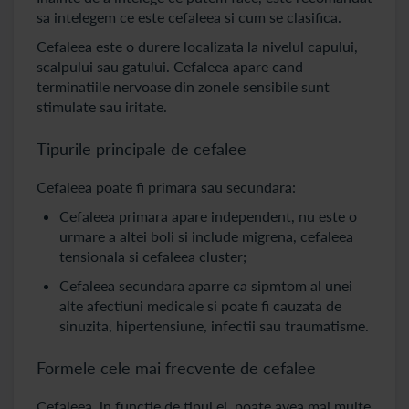
sa intelegem ce este cefaleea si cum se clasifica.
Cefaleea este o durere localizata la nivelul capului,
scalpului sau gatului. Cefaleea apare cand
terminatiile nervoase din zonele sensibile sunt
stimulate sau iritate.
Tipurile principale de cefalee
Cefaleea poate fi primara sau secundara:
Cefaleea primara apare independent, nu este o
urmare a altei boli si include migrena, cefaleea
tensionala si cefaleea cluster;
Cefaleea secundara aparre ca sipmtom al unei
alte afectiuni medicale si poate fi cauzata de
sinuzita, hipertensiune, infectii sau traumatisme.
Formele cele mai frecvente de cefalee
Cefaleea, in functie de tipul ei, poate avea mai multe