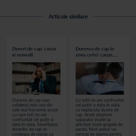
Articole similare
Dureri de cap: cauze
Durerea de cap in
si remedii
zona cefei: cauze,
afectiuni si tratament
Durerea de cap (sau
Cu totii ne-am confruntat
cefaleea) este una din
cel putin o data in viata
cele mai frecvente acuze
cu neplacuta durere de
cu care toti ne-am
cap. Acest simptom
confruntat cel putin o
suparator poate sa
data in viata. Severitatea
afecteze toate grupele de
durerilor de cap se
varsta, fiind uneori un
coreleaza de regula cu
semnal de alarma pentru