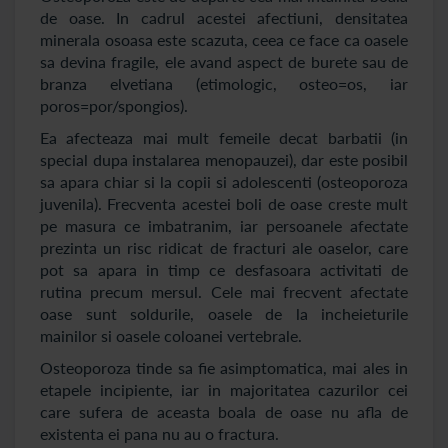
de oase. In cadrul acestei afectiuni, densitatea
minerala osoasa este scazuta, ceea ce face ca oasele
sa devina fragile, ele avand aspect de burete sau de
branza elvetiana (etimologic, osteo=os, iar
poros=por/spongios).
Ea afecteaza mai mult femeile decat barbatii (in
special dupa instalarea menopauzei), dar este posibil
sa apara chiar si la copii si adolescenti (osteoporoza
juvenila). Frecventa acestei boli de oase creste mult
pe masura ce imbatranim, iar persoanele afectate
prezinta un risc ridicat de fracturi ale oaselor, care
pot sa apara in timp ce desfasoara activitati de
rutina precum mersul. Cele mai frecvent afectate
oase sunt soldurile, oasele de la incheieturile
mainilor si oasele coloanei vertebrale.
Osteoporoza tinde sa fie asimptomatica, mai ales in
etapele incipiente, iar in majoritatea cazurilor cei
care sufera de aceasta boala de oase nu afla de
existenta ei pana nu au o fractura.