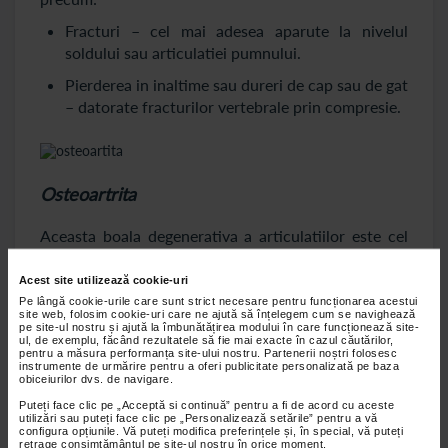
Fracturi – cel mai adesea aparute la nivelul
soldului sau articulatiei pumnului.
Pierderea in inaltime sau dureri de cap sau de gat
– datorate fracturilor vertebrale prin compresie.
Osteoartrita
Aceasta boala degenerativa a articulatiilor este cel
mai frecvent tip de artrita si apare in special la
varstnici. Ea afecteaza in special articulatiile
Acest site utilizează cookie-uri
coloanei vertebrale, ale degetelor, articulatia
Pe lângă cookie-urile care sunt strict necesare pentru funcționarea acestui
site web, folosim cookie-uri care ne ajută să înțelegem cum se navighează
genunchiului si a soldului. In cadrul acestei boli de
pe site-ul nostru și ajută la îmbunătățirea modului în care funcționează site-
ul, de exemplu, făcând rezultatele să fie mai exacte în cazul căutărilor,
oase, cartilajul care inveleste si protejeaza
pentru a măsura performanța site-ului nostru. Partenerii noștri folosesc
articulatiile se deterioreaza in timp, iar acesta nu se
instrumente de urmărire pentru a oferi publicitate personalizată pe baza
obiceiurilor dvs. de navigare.
poate repara singur deoarece nu contine vase de
Puteți face clic pe „Acceptă si continuă” pentru a fi de acord cu aceste
sange. Pe masura ce boala inainteaza, cartilajul va
utilizări sau puteți face clic pe „Personalizează setările” pentru a vă
disparea, iar oasele ce alcatuiesc articulatia se vor
configura opțiunile. Vă puteți modifica preferințele și, în special, vă puteți
retrage consimțământul pe site-ul nostru în orice moment.