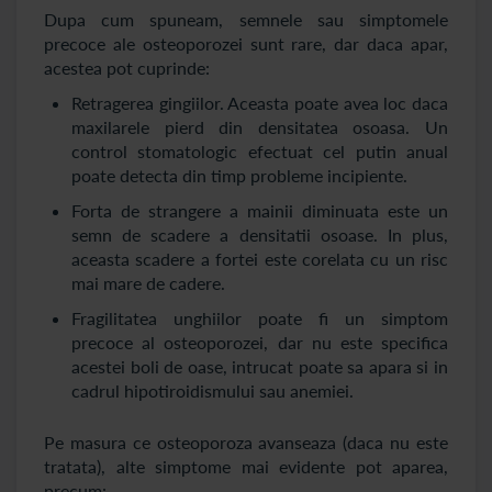
Dupa cum spuneam, semnele sau simptomele
precoce ale osteoporozei sunt rare, dar daca apar,
acestea pot cuprinde:
Retragerea gingiilor. Aceasta poate avea loc daca
maxilarele pierd din densitatea osoasa. Un
control stomatologic efectuat cel putin anual
poate detecta din timp probleme incipiente.
Forta de strangere a mainii diminuata este un
semn de scadere a densitatii osoase. In plus,
aceasta scadere a fortei este corelata cu un risc
mai mare de cadere.
Fragilitatea unghiilor poate fi un simptom
precoce al osteoporozei, dar nu este specifica
acestei boli de oase, intrucat poate sa apara si in
cadrul hipotiroidismului sau anemiei.
Pe masura ce osteoporoza avanseaza (daca nu este
tratata), alte simptome mai evidente pot aparea,
precum: