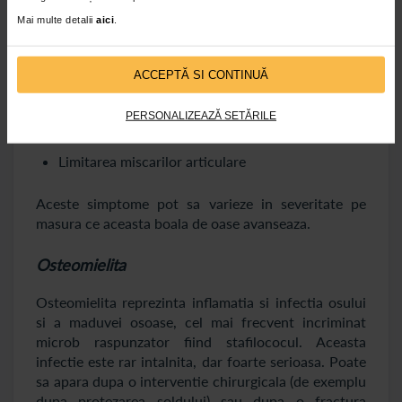
freca unele de altele, determinand simptome
Mai multe detalii
aici
.
precum:
Durere la nivelul articulatiei afectate
ACCEPTĂ SI CONTINUĂ
Rigiditate dupa o perioada de repaus prelungit
sau dimineata la trezire
PERSONALIZEAZĂ SETĂRILE
Cracmente articulare, adesea insotite de durere
Limitarea miscarilor articulare
Aceste simptome pot sa varieze in severitate pe
masura ce aceasta boala de oase avanseaza.
Osteomielita
Osteomielita reprezinta inflamatia si infectia osului
si a maduvei osoase, cel mai frecvent incriminat
microb raspunzator fiind stafilococul. Aceasta
infectie este rar intalnita, dar foarte serioasa. Poate
sa apara dupa o interventie chirurgicala (de exemplu
dupa protezarea soldului) sau dupa o fractura