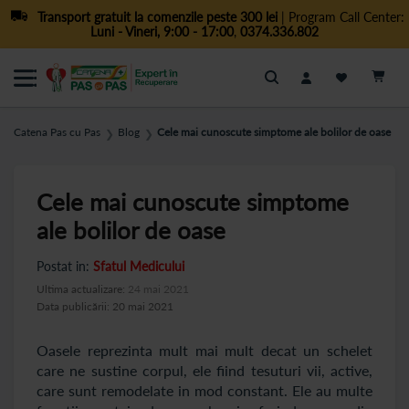
Transport gratuit la comenzile peste 300 lei
| Program Call Center:
Luni - Vineri, 9:00 - 17:00
,
0374.336.802
Cautare
Catena Pas cu Pas
Blog
Cele mai cunoscute simptome ale bolilor de oase
❯
❯
Cele mai cunoscute simptome
ale bolilor de oase
Postat in:
Sfatul Medicului
Ultima actualizare:
24 mai 2021
Data publicării: 20 mai 2021
Oasele reprezinta mult mai mult decat un schelet
care ne sustine corpul, ele fiind tesuturi vii, active,
care sunt remodelate in mod constant. Ele au multe