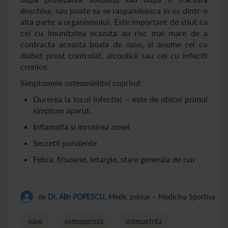
deschisa, sau poate sa se raspandeasca in os dintr-o
alta parte a organismului. Este important de stiut ca
cei cu imunitatea scazuta au risc mai mare de a
contracta aceasta boala de oase, si anume cei cu
diabet prost controlat, alcoolicii sau cei cu infectii
cronice.
Simptomele osteomielitei cuprind:
Durerea la locul infectiei – este de obicei primul
simptom aparut.
Inflamatia si inrosirea zonei
Secretii purulente
Febra, frisoane, letargie, stare generala de rau
de
Dr. Alin POPESCU
, Medic primar – Medicina Sportiva
oase
osteoporoza
osteoartrita