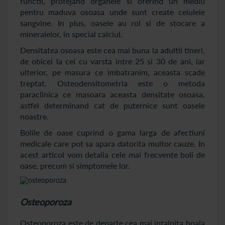
functii, protejand organele si oferind un mediu
pentru maduva osoasa unde sunt create celulele
sangvine. In plus, oasele au rol si de stocare a
mineralelor, in special calciul.
Densitatea osoasa este cea mai buna la adultii tineri,
de obicei la cei cu varsta intre 25 si 30 de ani, iar
ulterior, pe masura ce imbatranim, aceasta scade
treptat. Osteodensitometria este o metoda
paraclinica ce masoara aceasta densitate osoasa,
astfel determinand cat de puternice sunt oasele
noastre.
Bolile de oase cuprind o gama larga de afectiuni
medicale care pot sa apara datorita multor cauze. In
acest articol vom detalia cele mai frecvente boli de
oase, precum si simptomele lor.
Osteoporoza
Osteoporoza este de departe cea mai intalnita boala