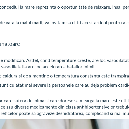
ncediul la mare reprezinta o oportunitate de relaxare, insa, pen
e vara la malul marii, va invitam sa cititi acest articol pentru a c
aunatoare
se modificari. Astfel, cand temperature creste, are loc vasodilatati
 vasodilatatia are loc accelerarea batailor inimii.
aldura si de a mentine o temperatura constanta este transpirati
 sunt cu atat mai severe la persoanele care au deja problem cardio
lor care sufera de inima si care doresc sa mearga la mare este ut
etice sau diverse medicamente din clasa antihipertensivelor treb
iureticelor poate sa agraveze deshidratarea, complicand si mai mul