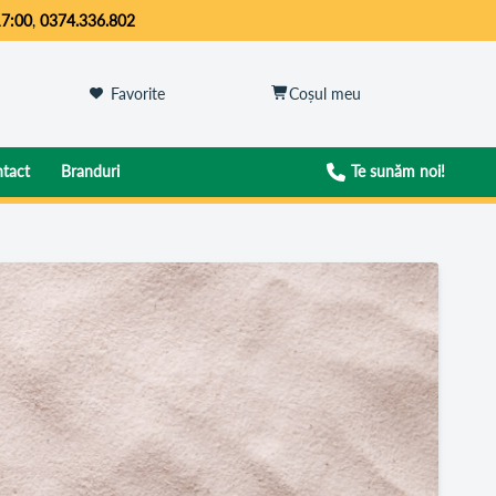
17:00
,
0374.336.802
Favorite
tact
Branduri
Te sunăm noi!