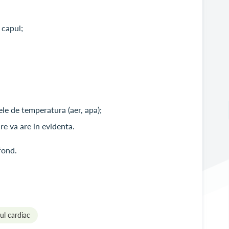
 capul;
ele de temperatura (aer, apa);
e va are in evidenta.
fond.
ul cardiac