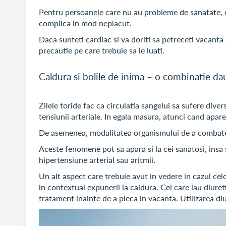
Pentru persoanele care nu au probleme de sanatate, co
complica in mod neplacut.
Daca sunteti cardiac si va doriti sa petreceti vacanta d
precautie pe care trebuie sa le luati.
Caldura si bolile de inima – o combinatie d
Zilele toride fac ca circulatia sangelui sa sufere diver
tensiunii arteriale. In egala masura, atunci cand apare
De asemenea, modalitatea organismului de a combate c
Aceste fenomene pot sa apara si la cei sanatosi, insa
hipertensiune arterial sau aritmii.
Un alt aspect care trebuie avut in vedere in cazul ce
in contextual expunerii la caldura. Cei care iau diur
tratament inainte de a pleca in vacanta. Utilizarea d