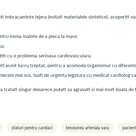
ti imbracaminte lejera (evitati materialele sintetice), acoperiti-va
ntru inima inainte de a pleca la mare;
sa;
stiti cu o problema serioasa cardiovasculara.
ceti acest lucru treptat, pentru a acomoda organismul cu diferent
erate mai sus, luati de urgenta legatura cu medical cardiolog car
a tratati singur deoarece puteti sa agravati si mai mult boala de 
sfaturi pentru cardiaci
tensiunea arteriala vara
pacient