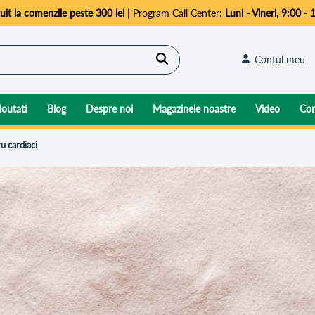
uit la comenzile peste 300 lei
| Program Call Center:
Luni - Vineri, 9:00 - 
Cautare
Contul meu
outati
Blog
Despre noi
Magazinele noastre
Video
Con
ru cardiaci