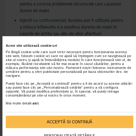
pentru a corecta problemele structurale care cauzeaza
durere de maini.
Injectii cu corticosteroizi: Acestea pot fi utilizate pentru
a reduce inflamatia si a ameliora durerea de maini in
cazurile de artrita sau alte ale altor afectiuni
inflamatorii.
Acest site utilizează cookie-uri
Terapie cu laser sau ultrasunete: Aceste metode pot
Pe lângă cookie-urile care sunt strict necesare pentru funcționarea acestui
site web, folosim cookie-uri care ne ajută să înțelegem cum se navighează pe
promova vindecarea si reducerea durerii prin
site-ul nostru și ajută la îmbunătățirea modului în care funcționează site-ul, de
imbunatatirea circulatiei si scaderea inflamatiei.
exemplu, făcând rezultatele să fie mai exacte în cazul căutărilor, pentru a
măsura performanța site-ului nostru. Partenerii noștri folosesc instrumente de
urmărire pentru a oferi publicitate personalizată pe baza obiceiurilor dvs. de
navigare.
Puteți face clic pe „Acceptă si continuă” pentru a fi de acord cu aceste utilizări
Durere de maini - Sfaturi practice pentru
sau puteți face clic pe „Personalizează setările” pentru a vă configura
prevenire
opțiunile. Vă puteți modifica preferințele și, în special, vă puteți retrage
consimțământul pe site-ul nostru în orice moment.
Pentru a preveni durerea de maini, este important sa
Mai multe detalii
aici
.
adoptam masuri proactive, inclusiv:
Pauze frecvente: Daca munca sau hobby-urile implica
ACCEPTĂ SI CONTINUĂ
miscari repetitive, asigurati-va ca luati pauze regulate
pentru a preveni suprasolicitarea.
PERSONALIZEAZĂ SETĂRILE