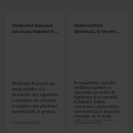
Sindromul Raynaud
Maini umflate
sau boala mainilor si a
dimineata, la trezire?
picioarelor reci
Care sunt cauzele si
cum sa actionati
corect?
In majoritatea cazurilor,
Sindromul Raynaud sau
umflarea mainilor nu
boala mainilor si a
reprezinta un motiv de
picioarelor reci reprezinta
ingrijorare si nu necesita
o problema de circulatie
tratament. Exista
a sangelui care afecteaza
numeroase cauze pentru
care acest lucru se poate
extremitatile, in general
intampla, iar in acest
degetele de la maini si
articol ne propunem sa
picioare, obrajii, nasul,
2 octombrie 2017
14 februarie 2022
va prezentam cele mai
urechile si barbia, la care
frecvente cauze pentru