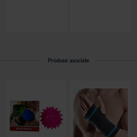
sunt mai predispuse
maini umflate dimineata.
femeile cu varste
Maini umflate la trezire?
Care sunt cele mai
cuprinse intre 20 si 40 de
frecvente cauze /
ani.
afectiuni? Daca umflarea
mainilor este acompani...
citește articolul
citește articolul
Produse asociate