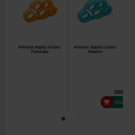
Antrenor degete si maini,
Antrenor degete si maini,
Bic
Portocaliu
Albastru
recu
199,00 Lei
23,00 Lei
23,00 Lei
23,00 Lei
Adaugă în 
Adaugă în 
Adaugă în 
Adaugă în 