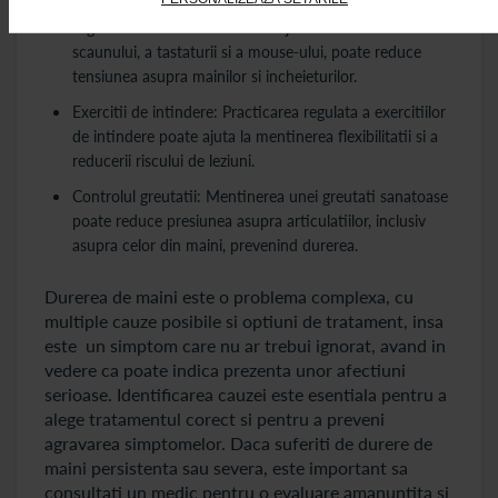
Ergonomia locului de munca: Ajustarea inaltimii
scaunului, a tastaturii si a mouse-ului, poate reduce
tensiunea asupra mainilor si incheieturilor.
Exercitii de intindere: Practicarea regulata a exercitiilor
de intindere poate ajuta la mentinerea flexibilitatii si a
reducerii riscului de leziuni.
Controlul greutatii: Mentinerea unei greutati sanatoase
poate reduce presiunea asupra articulatiilor, inclusiv
asupra celor din maini, prevenind durerea.
Durerea de maini este o problema complexa, cu
multiple cauze posibile si optiuni de tratament, insa
este un simptom care nu ar trebui ignorat, avand in
vedere ca poate indica prezenta unor afectiuni
serioase. Identificarea cauzei este esentiala pentru a
alege tratamentul corect si pentru a preveni
agravarea simptomelor. Daca suferiti de durere de
maini persistenta sau severa, este important sa
consultati un medic pentru o evaluare amanuntita si