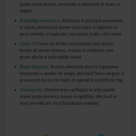
poate cauza durere, amorteala si slabiciune in mana si
degete.
Polimialgia reumatica
: Afecteaza in principal persoanele
in varsta, provocand durere musculara si rigiditate in
jurul umerilor si bazinului, care poate iradia catre maini.
Guta
: O forma de artrita caracterizata prin atacuri
bruste de durere intensa, roseata si umflaturi, care
poate afecta si articulatiile mainii.
Boala Raynaud
: Aceasta afectiune duce la ingustarea
temporara a vaselor de sange, afectand fluxul sanguin si
provocand durere de maini, in special in conditii de frig.
Osteoartrita
: Deteriorarea cartilajului in articulatiile
mainii poate provoca durere si rigiditate, afectand in
mod semnificativ functionalitatea mainilor.