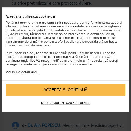
cu orice pret miscarile care provoaca durere.
Pentru a preveni umflarea zonei se recomanda
aplicarea
Acest site utilizează cookie-uri
compreselor reci
(cu gheata), insa nu direct pe piele. Se va
utiliza un prosop (in care va sta gheata) si acesta va fi apoi
Pe lângă cookie-urile care sunt strict necesare pentru funcționarea acestui
aplicat pe zona lezata. Totodata, folosirea unui
bandaj
site web, folosim cookie-uri care ne ajută să înțelegem cum se navighează
pe site-ul nostru și ajută la îmbunătățirea modului în care funcționează site-
elastic
care sa sustina zona si structurile afectate va fi de
ul, de exemplu, făcând rezultatele să fie mai exacte în cazul căutărilor,
real ajutor in procesul de vindecare. Si, nu in ultimul rand,
pentru a măsura performanța site-ului nostru. Partenerii noștri folosesc
daca entorsa este la nivelul membrului inferior este de
instrumente de urmărire pentru a oferi publicitate personalizată pe baza
preferat ca cel mic sa stea cat mai mult cu piciorul ridicat
obiceiurilor dvs. de navigare.
(pentru a favoriza intoarcerea venoasa).
Puteți face clic pe „Acceptă si continuă” pentru a fi de acord cu aceste
utilizări sau puteți face clic pe „Personalizează setările” pentru a vă
Pentru a grabi vindecarea copiilor care au suferit o
entorsa
,
configura opțiunile. Vă puteți modifica preferințele și, în special, vă puteți
medicii pot prescrie diverse antiinflamatoare si antialgice
retrage consimțământul pe site-ul nostru în orice moment.
care vor diminua inflamatia si vor ameliora durerea.
Nu
Mai multe detalii
aici
.
faceti insa abuz de aceste medicamente si nu le
administrati copiilor doze mai mai mari decat cele
recomandate de catre medic.
In situatii foarte rare,
entorsele pot necesita tratament chirurgical pentru
ACCEPTĂ SI CONTINUĂ
repararea ligamentelor afectate, urmat de o perioada de
recuperare medicala ce asigura grabirea vindecarii si
reluarea activitatilor.
PERSONALIZEAZĂ SETĂRILE
de
Dr. Alin POPESCU
, Medic primar – Medicina Sportiva