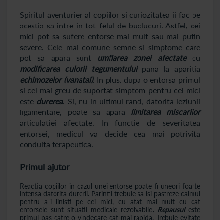
Spiritul aventurier al copiilor si curiozitatea ii fac pe
acestia sa intre in tot felul de buclucuri. Astfel, cei
mici pot sa sufere entorse mai mult sau mai putin
severe. Cele mai comune semne si simptome care
pot sa apara sunt
umflarea zonei afectate
cu
modificarea culorii tegumentului
pana la aparitia
echimozelor (vanatai)
. In plus, dupa o entorsa primul
si cel mai greu de suportat simptom pentru cei mici
este
durerea
. Si, nu in ultimul rand, datorita leziunii
ligamentare, poate sa apara
limitarea miscarilor
articulatiei afectate. In functie de severitatea
entorsei, medicul va decide cea mai potrivita
conduita terapeutica.
Primul ajutor
Reactia copiilor in cazul unei entorse poate fi uneori foarte
intensa datorita durerii. Parintii trebuie sa isi pastreze calmul
pentru a-i linisti pe cei mici, cu atat mai mult cu cat
entorsele sunt situatii medicale rezolvabile
. Repausul
este
primul pas catre o vindecare cat mai rapida. Trebuie evitate