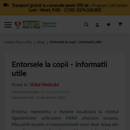
Transport gratuit la comenzile peste 300 lei
| Program Call Center:
Luni - Vineri, 9:00 - 17:00
,
0374.336.802
Cautare
Catena Pas cu Pas
Blog
Entorsele la copii - informatii utile
❯
❯
Entorsele la copii - informatii
utile
Postat in:
Sfatul Medicului
Ultima actualizare:
21 decembrie 2020
Data publicării: 15 decembrie 2020
Entorsa reprezinta o leziune localizata la nivelul
ligamentelor articulare FARA afectare osoasa.
Miscarile bruste si traumatismele sunt doar doua din