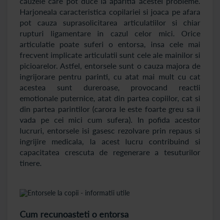
cauzele care pot duce la aparitia acestei probleme.
Harjoneala caracteristica copilariei si joaca pe afara
pot cauza suprasolicitarea articulatiilor si chiar
rupturi ligamentare in cazul celor mici. Orice
articulatie poate suferi o entorsa, insa cele mai
frecvent implicate articulatii sunt cele ale mainilor si
picioarelor. Astfel, entorsele sunt o cauza majora de
ingrijorare pentru parinti, cu atat mai mult cu cat
acestea sunt dureroase, provocand reactii
emotionale puternice, atat din partea copiilor, cat si
din partea parintilor (carora le este foarte greu sa ii
vada pe cei mici cum sufera). In pofida acestor
lucruri, entorsele isi gasesc rezolvare prin repaus si
ingrijire medicala, la acest lucru contribuind si
capacitatea crescuta de regenerare a tesuturilor
tinere.
Cum recunoasteti o entorsa