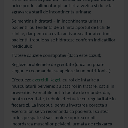
orice produs alimentar picant irita vezica si duce la
agravarea starii de incontinenta urinara;
Se mentina hidratati – in incontinenta urinara
pacientii au tendinta de a limita aportul de lichide
zilnice, dar pentru a evita activarea altor afectiuni
pacientii trebuie sa se hidrateze conform indicatiilor
medicului;
Trateze cauzele constipatiei (daca este cazul);
Regleze problemele de greutate (daca nu poate
singur, e recomandat sa apeleze la un nutritionist);
Efectueze
exercitii Kegel
, cu rol de intarire a
musculaturii pelviene; au atat rol in tratare, cat si in
preventie. Exercitiile pot fi facute de oriunde, dar,
pentru rezultate, trebuie efectuate cu regularitate in
fiecare zi. La inceput, pentru invatarea corecta a
exercitiilor, se va recomanda ca pacientul sa stea
intins pe spate si sa simuleze oprirea urinii:
incordarea muschilor pelvieni, urmata de relaxarea