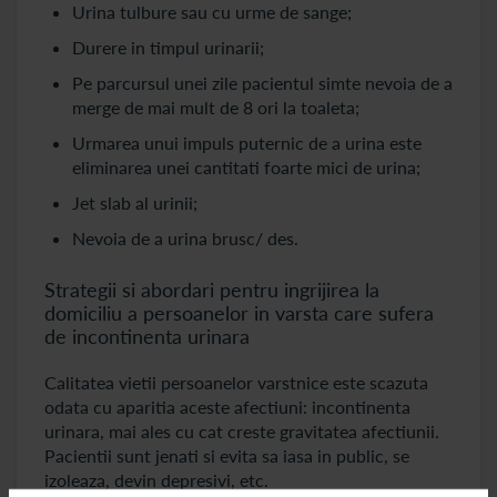
Urina tulbure sau cu urme de sange;
Durere in timpul urinarii;
Pe parcursul unei zile pacientul simte nevoia de a
merge de mai mult de 8 ori la toaleta;
Urmarea unui impuls puternic de a urina este
eliminarea unei cantitati foarte mici de urina;
Jet slab al urinii;
Nevoia de a urina brusc/ des.
Strategii si abordari pentru ingrijirea la
domiciliu a persoanelor in varsta care sufera
de incontinenta urinara
Calitatea vietii persoanelor varstnice este scazuta
odata cu aparitia aceste afectiuni: incontinenta
urinara, mai ales cu cat creste gravitatea afectiunii.
Pacientii sunt jenati si evita sa iasa in public, se
izoleaza, devin depresivi, etc.