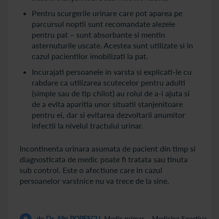
Pentru scurgerile urinare care pot aparea pe
parcursul noptii sunt recomandate alezele
pentru pat – sunt absorbante si mentin
asternuturile uscate. Acestea sunt utilizate si in
cazul pacientilor imobilizati la pat.
Incurajati persoanele in varsta si explicati-le cu
rabdare ca utilizarea scutecelor pentru adulti
(simple sau de tip chilot) au rolul de a-i ajuta si
de a evita aparitia unor situatii stanjenitoare
pentru ei, dar si evitarea dezvoltarii anumitor
infectii la nivelul tractului urinar.
Incontinenta urinara asumata de pacient din timp si
diagnosticata de medic poate fi tratata sau tinuta
sub control. Este o afectiune care in cazul
persoanelor varstnice nu va trece de la sine.
de
Dr. Alin POPESCU
, Medic primar – Medicina Sportiva