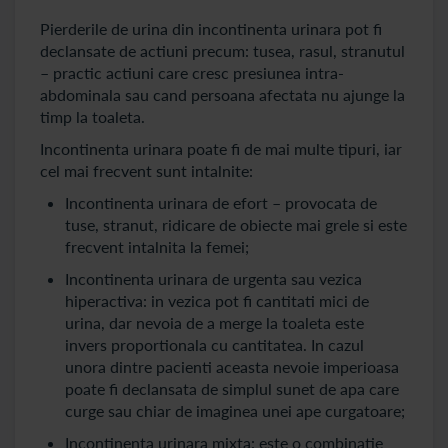
Pierderile de urina din incontinenta urinara pot fi
declansate de actiuni precum: tusea, rasul, stranutul
– practic actiuni care cresc presiunea intra-
abdominala sau cand persoana afectata nu ajunge la
timp la toaleta.
Incontinenta urinara poate fi de mai multe tipuri, iar
cel mai frecvent sunt intalnite:
Incontinenta urinara de efort – provocata de
tuse, stranut, ridicare de obiecte mai grele si este
frecvent intalnita la femei;
Incontinenta urinara de urgenta sau vezica
hiperactiva: in vezica pot fi cantitati mici de
urina, dar nevoia de a merge la toaleta este
invers proportionala cu cantitatea. In cazul
unora dintre pacienti aceasta nevoie imperioasa
poate fi declansata de simplul sunet de apa care
curge sau chiar de imaginea unei ape curgatoare;
Incontinenta urinara mixta: este o combinatie