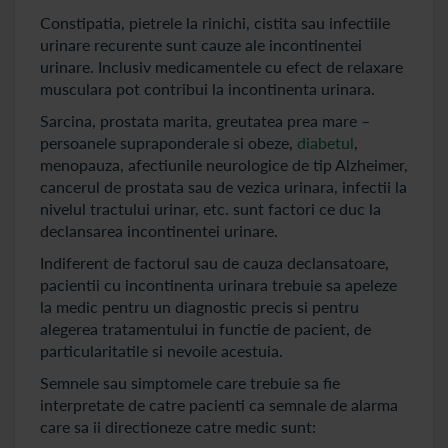
Constipatia, pietrele la rinichi, cistita sau infectiile
urinare recurente sunt cauze ale incontinentei
urinare. Inclusiv medicamentele cu efect de relaxare
musculara pot contribui la incontinenta urinara.
Sarcina, prostata marita, greutatea prea mare –
persoanele supraponderale si obeze,
diabetul
,
menopauza, afectiunile neurologice de tip Alzheimer,
cancerul de prostata sau de vezica urinara, infectii la
nivelul tractului urinar, etc. sunt factori ce duc la
declansarea incontinentei urinare.
Indiferent de factorul sau de cauza declansatoare,
pacientii cu incontinenta urinara trebuie sa apeleze
la medic pentru un diagnostic precis si pentru
alegerea tratamentului in functie de pacient, de
particularitatile si nevoile acestuia.
Semnele sau simptomele care trebuie sa fie
interpretate de catre pacienti ca semnale de alarma
care sa ii directioneze catre medic sunt: