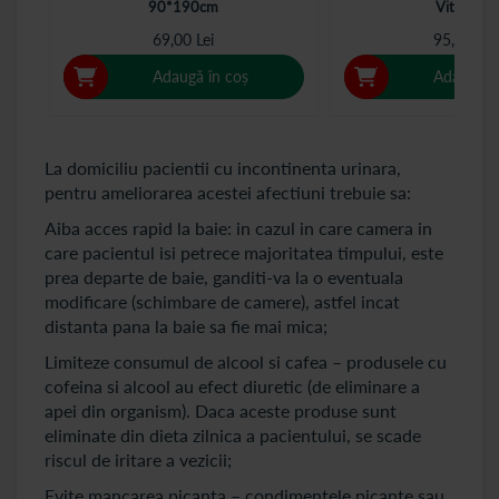
90*190cm
Vitalmed
69,00 Lei
95,00 Lei
Adaugă în coș
Adaugă î
La domiciliu pacientii cu incontinenta urinara,
pentru ameliorarea acestei afectiuni trebuie sa:
Aiba acces rapid la baie: in cazul in care camera in
care pacientul isi petrece majoritatea timpului, este
prea departe de baie, ganditi-va la o eventuala
modificare (schimbare de camere), astfel incat
distanta pana la baie sa fie mai mica;
Limiteze consumul de alcool si cafea – produsele cu
cofeina si alcool au efect diuretic (de eliminare a
apei din organism). Daca aceste produse sunt
eliminate din dieta zilnica a pacientului, se scade
riscul de iritare a vezicii;
Evite mancarea picanta – condimentele picante sau