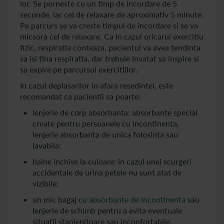
lor. Se porneste cu un timp de incordare de 5
secunde, iar cel de relaxare de aproximativ 5 minute.
Pe parcurs se va creste timpul de incordare si se va
micsora cel de relaxare. Ca in cazul oricarui exercitiu
fizic, respiratia conteaza, pacientul va avea tendinta
sa isi tina respiratia, dar trebuie invatat sa inspire si
sa expire pe parcursul exercitiilor.
In cazul deplasarilor in afara resedintei, este
recomandat ca pacientii sa poarte:
lenjerie de corp absorbanta: absorbante special
create pentru persoanele cu incontinenta,
lenjerie absorbanta de unica folosinta sau
lavabila;
haine inchise la culoare: in cazul unei scurgeri
accidentale de urina petele nu sunt atat de
vizibile;
un mic bagaj cu
absorbante de incontinenta
sau
lenjerie de schimb pentru a evita eventuale
situatii stanjenitoare sau inconfortabile.