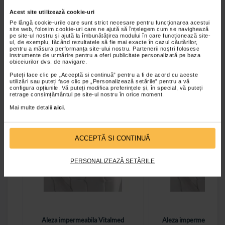
In cazul in care aveti in familie sau in grija persoane
Acest site utilizează cookie-uri
varstnice care se confrunta cu incontinenta urinara
Pe lângă cookie-urile care sunt strict necesare pentru funcționarea acestui
fiti alaturi de ele, asigurati-le ca este o problema
site web, folosim cookie-uri care ne ajută să înțelegem cum se navighează
pe site-ul nostru și ajută la îmbunătățirea modului în care funcționează site-
despre care pot discuta atat cu dumneavoastra, dar
ul, de exemplu, făcând rezultatele să fie mai exacte în cazul căutărilor,
pentru a măsura performanța site-ului nostru. Partenerii noștri folosesc
mai ales cu medicul care poate demara tratamentul.
instrumente de urmărire pentru a oferi publicitate personalizată pe baza
obiceiurilor dvs. de navigare.
Puteți face clic pe „Acceptă si continuă” pentru a fi de acord cu aceste
utilizări sau puteți face clic pe „Personalizează setările” pentru a vă
configura opțiunile. Vă puteți modifica preferințele și, în special, vă puteți
retrage consimțământul pe site-ul nostru în orice moment.
Mai multe detalii
aici
.
ACCEPTĂ SI CONTINUĂ
PERSONALIZEAZĂ SETĂRILE
Aleza impermeabila Vitalmed
Aleza impermeabila 