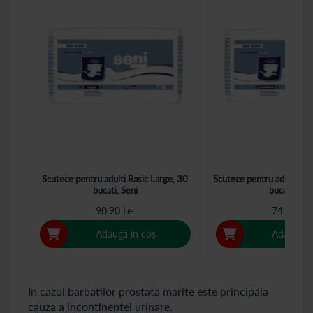
Scutece pentru adulti Basic Large, 30
Scutece pentru adulti Ba
bucati, Seni
bucati, Sen
90,90 Lei
74,40 Lei
Adaugă în coș
Adaugă î
In cazul barbatilor prostata marite este principala
cauza a incontinentei urinare.