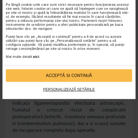
infectiilor postoperatorii, dar si de nereusita a
Pe lângă cookie-urile care sunt strict necesare pentru funcționarea acestui
operatiei in comparatie cu nefumatorii.
site web, folosim cookie-uri care ne ajută să înțelegem cum se navighează
pe site-ul nostru și ajută la îmbunătățirea modului în care funcționează site-
ul, de exemplu, făcând rezultatele să fie mai exacte în cazul căutărilor,
Coafa rotatorie reprezinta o colectie de muschi si
pentru a măsura performanța site-ului nostru. Partenerii noștri folosesc
tendoane care acopera capul humerusului. Cea mai
instrumente de urmărire pentru a oferi publicitate personalizată pe baza
obiceiurilor dvs. de navigare.
comuna afectare a acestei zone este ruptura
Puteți face clic pe „Acceptă si continuă” pentru a fi de acord cu aceste
tendonului supraspinos, iar interventia chirurgicala
utilizări sau puteți face clic pe „Personalizează setările” pentru a vă
in acest caz se face artroscopic, scopul fiind
configura opțiunile. Vă puteți modifica preferințele și, în special, vă puteți
retrage consimțământul pe site-ul nostru în orice moment.
reinsertia acestui tendon. S-a dovedit ca fumatorii
Mai multe detalii
aici
.
au avut dureri mai mari postoperator, rata infectiilor
a fost mai mare, iar vindecarea a fost mai lenta (in
unele cazuri fiind necesara reinterventia).
ACCEPTĂ SI CONTINUĂ
Ligamentul incrucisat anterior este unul dintre cele
patru mari ligamente ale genunchiului, iar in cazul
PERSONALIZEAZĂ SETĂRILE
rupturii acestuia (dupa accidentari severe) este
indicata ligamentoplastia efectuata artroscopic.
Fumatul a crescut riscul de complicatii
postoperatorii (infectii, tromboza venoasa profunda
si trombembolism pulmonar), dar a si scazut sansele
de recuperare completa dupa operatie.