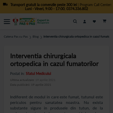
Transport gratuit la comenzile peste 300 lei
| Program Call Center:
Luni - Vineri, 9:00 - 17:00
,
0374.336.802
Cautare
Catena Pas cu Pas
Blog
Interventia chirurgicala ortopedica in cazul fumatoril
❯
❯
Interventia chirurgicala
ortopedica in cazul fumatorilor
Postat in:
Sfatul Medicului
Ultima actualizare:
19 aprilie 2021
Data publicării: 19 aprilie 2021
Indiferent de modul in care este fumat, tutunul este
periculos pentru sanatatea noastra. Nu exista
substante sigure in produsele din tutun, de la