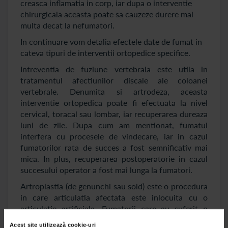
creasca inflamatia in corp, iar dupa o interventie
chirurgicala aceasta poate sa cauzeze durere mai
multa decat la nefumatori.
In continuare vom detalia efectele date de fumat in
cateva tipuri de interventii ortopedice specifice.
Intreventia de fuziune vertebrala este utila in
tratamentul afectiunilor discale ale coloanei
vertebrale. Denumita si artrodeza, aceasta
interventie ortopedica poate fi efectuata la nivel
cervical, toracal sau lombar, iar recuperarea dureaza
luni de zile. Dupa cum am mentionat, fumatul
interfera cu procesele de vindecare, iar in cazul
fumatorilor rata de succes a fost semnificativ mai
mica. In plus, recuperarea postoperatorie in cazul
succesului operator a fost mai lunga la fumatori.
Artroplastia (de genunchi sau sold) este o procedura
in care articulatia afectata este inlocuita cu o
articulatie artificiala. Fumatorii care au suferit o
astfel de interventie au avut incidenta mai mare a
Acest site utilizează cookie-uri