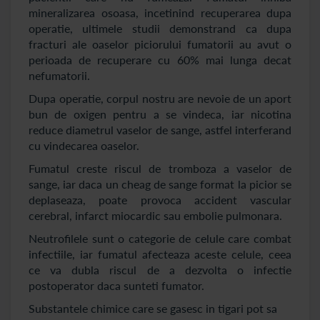
mineralizarea osoasa, incetinind recuperarea dupa
operatie, ultimele studii demonstrand ca dupa
fracturi ale oaselor piciorului fumatorii au avut o
perioada de recuperare cu 60% mai lunga decat
nefumatorii.
Dupa operatie, corpul nostru are nevoie de un aport
bun de oxigen pentru a se vindeca, iar nicotina
reduce diametrul vaselor de sange, astfel interferand
cu vindecarea oaselor.
Fumatul creste riscul de tromboza a vaselor de
sange, iar daca un cheag de sange format la picior se
deplaseaza, poate provoca accident vascular
cerebral, infarct miocardic sau embolie pulmonara.
Neutrofilele sunt o categorie de celule care combat
infectiile, iar fumatul afecteaza aceste celule, ceea
ce va dubla riscul de a dezvolta o infectie
postoperator daca sunteti fumator.
Substantele chimice care se gasesc in tigari pot sa