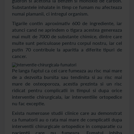
gudron si acetona la benzen si monoxid de carbon.
Substantele inhalate in timp ce fumam nu afecteaza
numai plamanii, ci intregul organism.
Tigarile contin aproximativ 600 de ingrediente, iar
atunci cand ne aprindem o tigara acestea genereaza
mai mult de 7000 de substante chimice, dintre care
multe sunt periculoase pentru corpul nostru, iar cel
putin 70 contribuie la aparitia a diferite tipuri de
cancer.
Pe langa faptul ca cei care fumeaza au risc mai mare
de a dezvolta bursita sau tendinita si au risc mai
mare de osteoporoza, acestia prezinta si un risc
ridicat pentru complicatii in timpul si dupa orice
interventie chirurgicala, iar interventiile ortopedice
nu fac exceptie.
Exista numeroase studii clinice care au demonstrat
ca fumatorii au o rata mai mare de complicatii dupa
interventii chirurgicale ortopedice in comparatie cu
pacientii care nu fumeaza. Fumatul inhiba