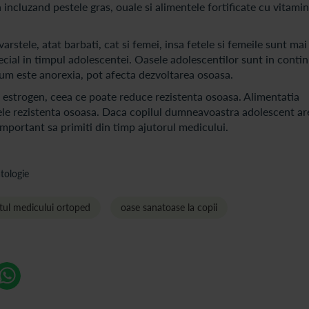
incluzand pestele gras, ouale si alimentele fortificate cu vitami
rstele, atat barbati, cat si femei, insa fetele si femeile sunt mai
ecial in timpul adolescentei. Oasele adolescentilor sunt in conti
, cum este anorexia, pot afecta dezvoltarea osoasa.
 estrogen, ceea ce poate reduce rezistenta osoasa. Alimentatia
 ele rezistenta osoasa. Daca copilul dumneavoastra adolescent ar
important sa primiti din timp ajutorul medicului.
tologie
tul medicului ortoped
oase sanatoase la copii