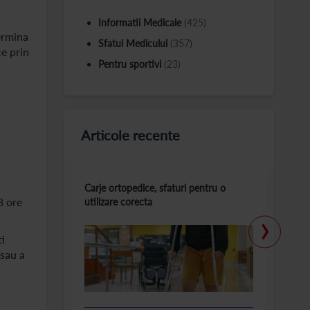
Informatii Medicale
(425)
ermina
Sfatul Medicului
(357)
ce prin
Pentru sportivi
(23)
Articole recente
Carje ortopedice, sfaturi pentru o
T
3 ore
utilizare corecta
la
›
ti
 sau a