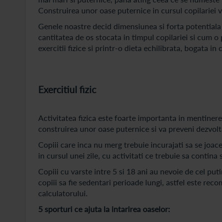
Construirea unor oase puternice in cursul copilariei v
Genele noastre decid dimensiunea si forta potentiala 
cantitatea de os stocata in timpul copilariei si cum o 
exercitii fizice si printr-o dieta echilibrata, bogata in 
Exercitiul fizic
Activitatea fizica este foarte importanta in mentinerea
construirea unor oase puternice si va preveni dezvolt
Copiii care inca nu merg trebuie incurajati sa se joace
in cursul unei zile, cu activitati ce trebuie sa contina 
Copiii cu varste intre 5 si 18 ani au nevoie de cel puti
copiii sa fie sedentari perioade lungi, astfel este rec
calculatorului.
5 sporturi ce ajuta la intarirea oaselor: