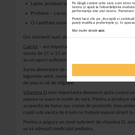
Lapte, produse lactate sau alte surse naturale de 
Pe lângă cookie-urile care sunt strict 
nostru și ajută la îmbunătățirea modului
performanța site-ului nostru. Partenerii
Proteine – carne, peste, legume, nuci si seminte;
Puteți face clic pe „Acceptă si continuă”
O cantitate mare de apa sau alte bauturi sanatoas
puteți modifica preferințele și, în spec
Mai multe detalii
aici
.
Doi nutrienti sunt deosebit de importanti pentru cons
Calciul
– are importanta vitala in pubertate, cand cre
varsta de 11 si 15 ani, in timp ce baietii intre 12 si 1
au un aport suficient de calciu.
Surse alimentare de calciu sunt produsele lactate (lapt
legumele verzi, mazarea, smochinele uscate, nucile, se
de soia si cel de migdale.
Vitamina D
este importanta deoarece ajuta corpul sa 
expusa la soare in lunile de vara. Pentru a produce vit
acoperita de haine sau creme de protectie. Insa pielea
copiii sub varsta de 6 luni nu trebuie expusi direct la 
Pentru a asigura un nivel suficient de vitamina D, es
sa va adresati medicului pediatru.