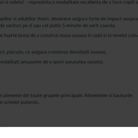
 si voleiul – reprezinta o modalitate excelenta de a face copiii s
piilor si adultilor tineri, deoarece asigura forte de impact asupra
e sarituri pe zi sau cel putin 5 minute de sarit coarda.
te foarte buna de a construi masa osoasa in sold si la nivelul colo
t, placute, ce asigura cresterea densitatii osoase.
odalitati amuzante de a spori sanatatea oaselor.
e alimente din toate grupele principale. Alimentele si bauturile
n schelet puternic.
alele;