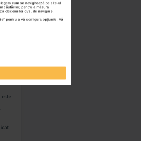
nțelegem cum se navighează pe site-ul
ul căutărilor, pentru a măsura
za obiceiurilor dvs. de navigare.
ile” pentru a vă configura opțiunile. Vă
e
a nu
tele
 este
r
dicat