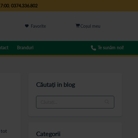
17:00
,
0374.336.802
Favorite
tact
Branduri
Te sunăm noi!
Căutați in blog
 tot
Categorii