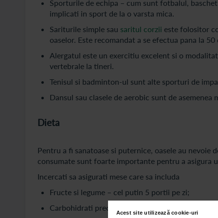
Sporturile de echipa – cum sunt fotbalul, baschetul
implicati in sport de la o varsta mica.
Sariturile simple sau
saritul corzii
este folositor co
oaselor. Este recomandat a se efectua pana la 50 d
Alergatul este un exercitiu excelent si o modalita
vertebrale la tineri.
Tenisul si badminton-ul sunt alte sporturi de impac
Dansul sau clasele de aerobic sunt de asemenea m
Dieta
Pentru a fi sanatoase si puternice, oasele au nevoie d
consumate sunt foarte importante pentru a asigura u
Incercati sa asigurati mese care sa includa
Fructe si legume – cel putin 5 portii pe zi;
Carbohidrati precum painea, cartofii, pastele, cere
Acest site utilizează cookie-uri