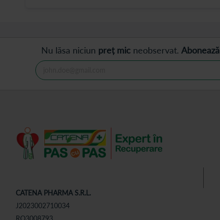
Nu lăsa niciun
preț mic
neobservat.
Abonează
CATENA PHARMA S.R.L.
J2023002710034
RO3008793