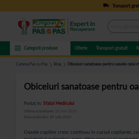
Transport grat
Oferte
Transport gratuit
N
Catena Pas cu Pas
Blog
Obiceiuri sanatoase pentru oasele celui m
❯
❯
Obiceiuri sanatoase pentru oa
Postat in:
Sfatul Medicului
Ultima actualizare:
26 iulie 2019
Data publicării: 29 iulie 2019
Oasele copiilor cresc continuu in cursul copilariei, cu
mai mari si puternice, pana ating ceea ce se numeste „