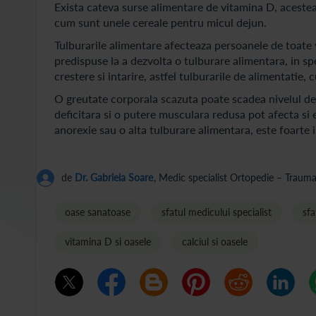
Exista cateva surse alimentare de vitamina D, acestea 
cum sunt unele cereale pentru micul dejun.
Tulburarile alimentare afecteaza persoanele de toate va
predispuse la a dezvolta o tulburare alimentara, in sp
crestere si intarire, astfel tulburarile de alimentatie
O greutate corporala scazuta poate scadea nivelul de
deficitara si o putere musculara redusa pot afecta si
anorexie sau o alta tulburare alimentara, este foarte 
de
Dr. Gabriela Soare
, Medic specialist Ortopedie – Trauma
oase sanatoase
sfatul medicului specialist
sfa
vitamina D si oasele
calciul si oasele