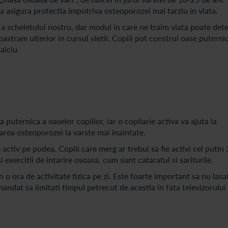
a asigura protectia impotriva osteoporozei mai tarziu in viata.
a scheletului nostru, dar modul in care ne traim viata poate det
pastram ulterior in cursul vietii. Copiii pot construi oase puterni
calciu.
 puternica a oaselor copiilor, iar o copilarie activa va ajuta la
area osteoporozei la varste mai inaintate.
 activ pe podea. Copiii care merg ar trebui sa fie activi cel putin 
si exercitii de intarire osoasa, cum sunt cataratul si sariturile.
n o ora de activitate fizica pe zi. Este foarte important sa nu lasa
omandat sa limitati timpul petrecut de acestia in fata televizorului