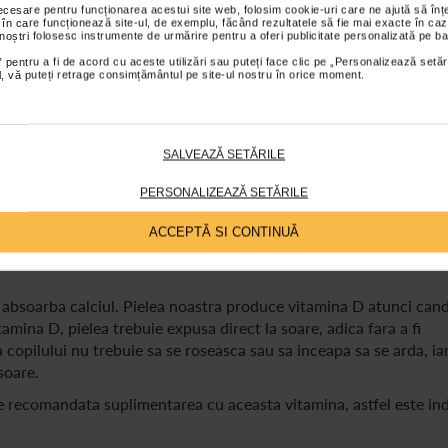
calciu;
necesare pentru funcționarea acestui site web, folosim cookie-uri care ne ajută să î
 în care funcționează site-ul, de exemplu, făcând rezultatele să fie mai exacte în caz
 noștri folosesc instrumente de urmărire pentru a oferi publicitate personalizată pe ba
 pentru a fi de acord cu aceste utilizări sau puteți face clic pe „Personalizează setăr
e.
ial, vă puteți retrage consimțământul pe site-ul nostru în orice moment.
truirea unor oase puternice si sanatoase: calciul si vitamina D.
sterea osoasa are cel mai mare ritm. Fetele ating pubertatea intr
SALVEAZĂ SETĂRILE
6 ani. Studiile arata ca majoritatea copiilor ajunsi la aceasta varst
PERSONALIZEAZĂ SETĂRILE
e, branza, iaurt), dar si conservele de sardine (ce contin oase),
ACCEPTĂ SI CONTINUĂ
mintele, precum si alimentele fortificate cu calciu, cum sunt lap
absoarba calciul. Pielea noastra produce vitamina D atunci cand
amina D, pielea trebuie expusa direct la soare, adica fara a fi
 copilului nu trebuie sa se roseasca sau sa inceapa sa se arda, ia
soare.
te recomandata suplimentarea cu aceasta vitamina, astfel este in