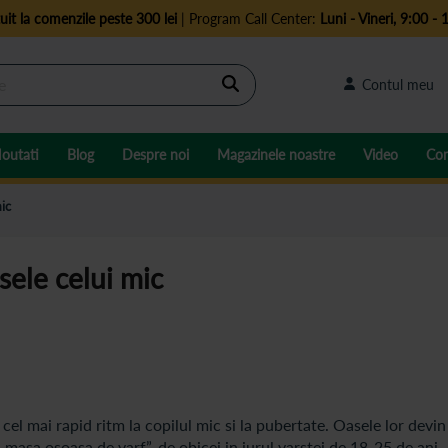
uit la comenzile peste 300 lei
| Program Call Center:
Luni - Vineri, 9:00 - 
Cautare
Contul meu
outati
Blog
Despre noi
Magazinele noastre
Video
Con
ic
sele celui mic
 cel mai rapid ritm la copilul mic si la pubertate. Oasele lor devin
masa osoasa de varf”, de obicei in jurul varstei de 18-25 de ani.