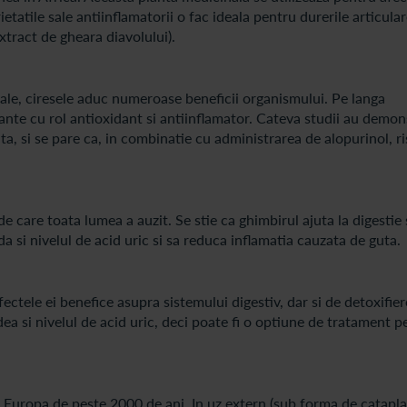
prietatile sale antiinflamatorii o fac ideala pentru durerile articula
tract de gheara diavolului).
ale, ciresele aduc numeroase beneficii organismului. Pe langa
tante cu rol antioxidant si antiinflamator. Cateva studii au demon
ta, si se pare ca, in combinatie cu administrarea de alopurinol, ri
e care toata lumea a auzit. Se stie ca ghimbirul ajuta la digestie 
a si nivelul de acid uric si sa reduca inflamatia cauzata de guta.
tele ei benefice asupra sistemului digestiv, dar si de detoxifier
ea si nivelul de acid uric, deci poate fi o optiune de tratament p
si Europa de peste 2000 de ani. In uz extern (sub forma de catapl