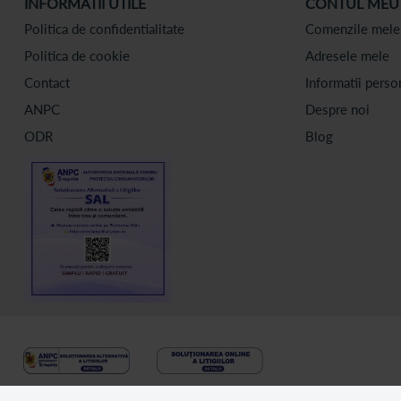
INFORMATII UTILE
CONTUL MEU
Politica de confidentialitate
Comenzile mele
Politica de cookie
Adresele mele
Contact
Informatii perso
ANPC
Despre noi
ODR
Blog