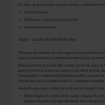
Un atac de guta poate sa apara brusc, si adesea in tim
Durere intensa
Inflamatia si inrosirea articulatiei
Limitarea miscarilor
Guta – cauze si factori de risc
Milioane de oameni din intreaga lume (majoritatea barba
viata care predispun la hiperuricemie si guta au deven
Rolul purinelor in exces (din carne, fructe de mare si 
acestei boli in Europa sau America de Nord si Asia. Astf
comparatie cu dietele traditionale asiatice, bazate pe 
stilului de viata si a dietei a dus la cresterea cazurilo
Factorii care cresc nivelul de acid uric si, implicit, ris
Dieta bogata in carne rosie, vanat, organe, fructe 
bauturi alcoolice (in special bere), dar si bauturi 