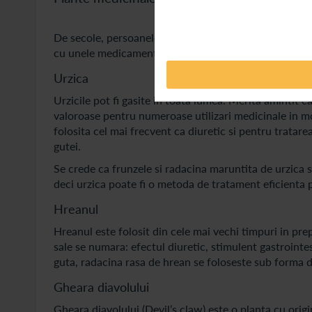
De secole, persoanele care sufereau de guta foloseau
cu unele medicamente, insa mai putine efecte secund
Urzica
Urzicile pot fi gasite in toata lumea. Merita amintit 
valoroase pentru numeroase utilizari medicinale in mo
folosita cel mai frecvent ca diuretic si pentru tratarea
gutei.
Se crede ca frunzele si radacina maruntita de urzica 
deci urzica poate fi o metoda de tratament eficienta 
Hreanul
Hreanul este folosit din cele mai vechi timpuri in prep
sale se numara: efectul diuretic, stimulent gastrointes
guta, radacina rasa de hrean se foloseste sub forma d
Gheara diavolului
Gheara diavolului (Devil’s claw) este o planta cu orig