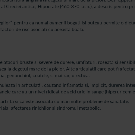
 al Greciei antice, Hipocrate (460-370 i.e.n.), a descris pentru pr
egilor”, pentru ca numai oamenii bogati isi puteau permite o diet
, factori de risc asociati cu aceasta boala.
 atacuri bruste si severe de durere, umflaturi, roseata si sensibil
sea la degetul mare de la picior. Alte articulatii care pot fi afecta
zna, genunchiul, coatele, si mai rar, urechea.
leaza in articulatii, cauzand inflamatia si, implicit, durerea inte
nele care au un nivel ridicat de acid uric in sange (hiperuricemie
 artrita si ca este asociata cu mai multe probleme de sanatate:
iala, afectarea rinichilor si sindromul metabolic.