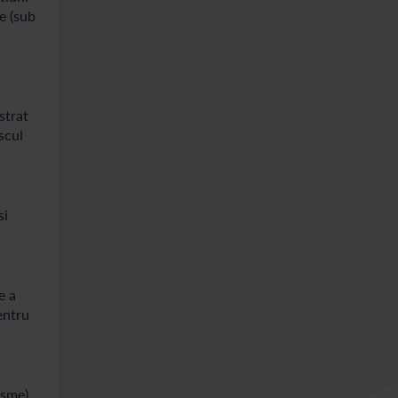
re (sub
strat
scul
si
e a
entru
asme)