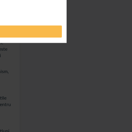
abila
te
este
i
nism,
tile
pentru
tiuni