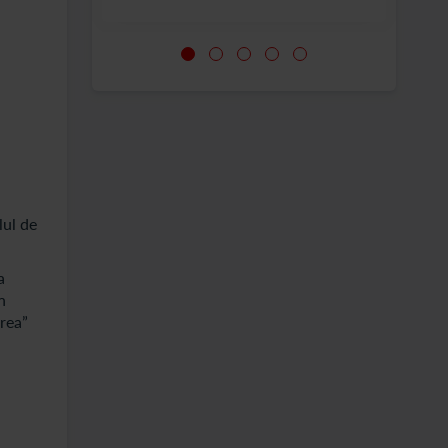
lul de
a
n
area”