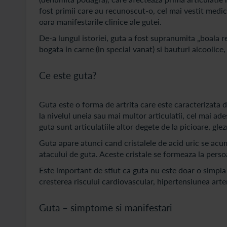
fost primii care au recunoscut-o, cel mai vestit medic
oara manifestarile clinice ale gutei.
De-a lungul istoriei, guta a fost supranumita „boala r
bogata in carne (in special vanat) si bauturi alcoolice
Ce este guta?
Guta este o forma de artrita care este caracterizata de
la nivelul uneia sau mai multor articulatii, cel mai ade
guta sunt articulatiile altor degete de la picioare, gle
Guta apare atunci cand cristalele de acid uric se acumu
atacului de guta. Aceste cristale se formeaza la persoa
Este important de stiut ca guta nu este doar o simpla
cresterea riscului cardiovascular, hipertensiunea arter
Guta – simptome si manifestari