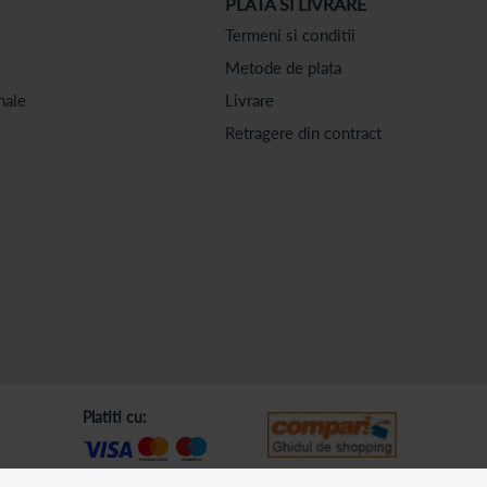
PLATA SI LIVRARE
Termeni si conditii
Metode de plata
nale
Livrare
Retragere din contract
Platiti cu: