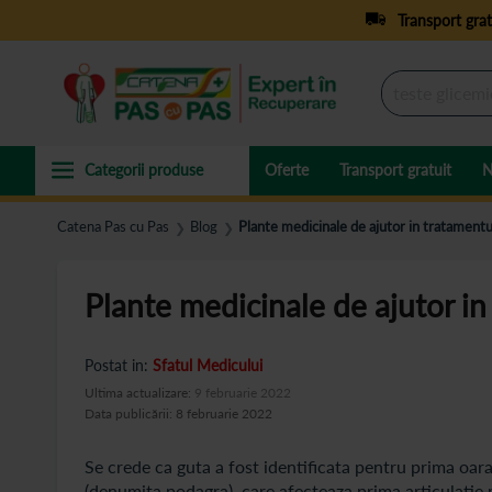
Transport grat
Oferte
Transport gratuit
N
Catena Pas cu Pas
Blog
Plante medicinale de ajutor in tratamentu
❯
❯
Plante medicinale de ajutor in
Postat in:
Sfatul Medicului
Ultima actualizare:
9 februarie 2022
Data publicării: 8 februarie 2022
Se crede ca guta a fost identificata pentru prima oara 
(denumita podagra), care afecteaza prima articulatie m