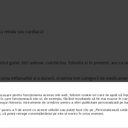
ta renala sau cardiaca)
ul gutei. Intr-adevar, colchicina, folosita si in prezent, are ca o
rea inflamatiei si a durerii, si exista trei categorii de medicame
 nonsteroidiene, corticosteroizii si colchicina (amintita mai sus).
a preveni viitoarele atacuri de guta: alopurinol, febuxostat si
necesare pentru funcționarea acestui site web, folosim cookie-uri care ne ajută să î
 în care funcționează site-ul, de exemplu, făcând rezultatele să fie mai exacte în caz
 noștri folosesc instrumente de urmărire pentru a oferi publicitate personalizată pe ba
ca persoanele cu guta sa respecte un regim alimentar care sa co
 pentru a fi de acord cu aceste utilizări sau puteți face clic pe „Personalizează setăr
ial, vă puteți retrage consimțământul pe site-ul nostru în orice moment.
utei