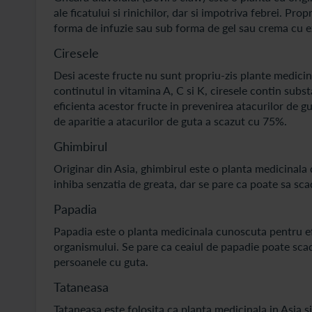
ale ficatului si rinichilor, dar si impotriva febrei. Pro
forma de infuzie sau sub forma de gel sau crema cu ex
Ciresele
Desi aceste fructe nu sunt propriu-zis plante medicin
continutul in vitamina A, C si K, ciresele contin subs
eficienta acestor fructe in prevenirea atacurilor de gu
de aparitie a atacurilor de guta a scazut cu 75%.
Ghimbirul
Originar din Asia, ghimbirul este o planta medicinala d
inhiba senzatia de greata, dar se pare ca poate sa scad
Papadia
Papadia este o planta medicinala cunoscuta pentru efec
organismului. Se pare ca ceaiul de papadie poate scad
persoanele cu guta.
Tataneasa
Tataneasa este folosita ca planta medicinala in Asia 