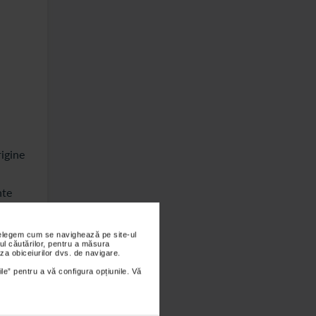
rigine
nte
 Alte
nțelegem cum se navighează pe site-ul
ul căutărilor, pentru a măsura
za obiceiurilor dvs. de navigare.
ntina
ile” pentru a vă configura opțiunile. Vă