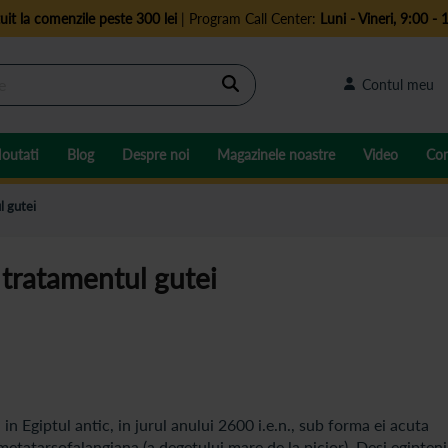
uit la comenzile peste 300 lei
| Program Call Center:
Luni - Vineri, 9:00 - 
Cautare
Contul meu
outati
Blog
Despre noi
Magazinele noastre
Video
Con
l gutei
 tratamentul gutei
in Egiptul antic, in jurul anului 2600 i.e.n., sub forma ei acuta
etatarsofalangiana (a degetului mare de la picior). Desi egipteni