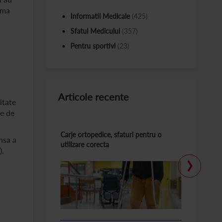
ima
Informatii Medicale
(425)
Sfatul Medicului
(357)
a
Pentru sportivi
(23)
Articole recente
itate
te de
Carje ortopedice, sfaturi pentru o
T
nsa a
utilizare corecta
la
›
).