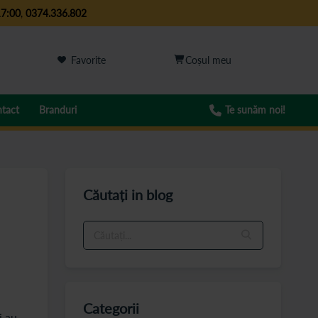
17:00
,
0374.336.802
Favorite
tact
Branduri
Te sunăm noi!
Căutați in blog
Categorii
i au