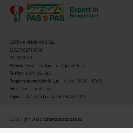
CATENA PHARMA S.R.L.
J2023002710034
RO3008793
Adresa:
Pitesti, str. Banat nr.2, judet Arges
Telefon:
0374.336.802
Program suport clienti:
Luni - Vineri: 09:00 - 17:00
Email:
[email protected]
Pagina actualizata la data de: 08/08/2026
Copyright 2026
catenapascupas.ro