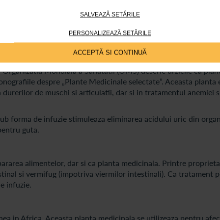
SALVEAZĂ SETĂRILE
 plante medicinale, care, dupa unele studii, au o potenta compar
PERSONALIZEAZĂ SETĂRILE
are.
ACCEPTĂ SI CONTINUĂ
ca Organizatia Mondiala a Sanatatii (OMS) descrie urzicile ca plan
nografiile despre „Plante Medicinale selectate”. Aceasta planta 
 durerilor de muschi si articulatii, dar si in tratamentul anemiei s
sub forma de infuzie stimuleaza eliminarea acidului uric din orga
pentru guta.
ararea alimentelor, dar si ca planta medicinala. Printre proprieta
tinal si vermifug (impotriva viermilor intestinali). Ca tratament 
e infuzie.
inea in Africa. Aceasta planta medicinala se utilizeaza pentru afec