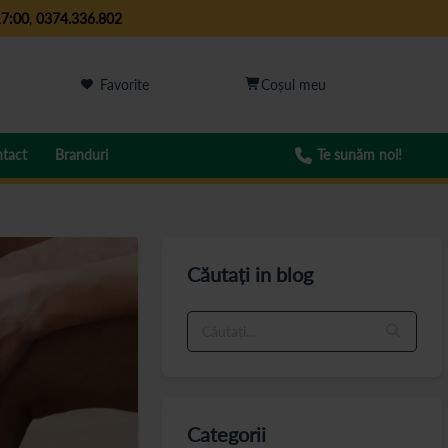
17:00
,
0374.336.802
Favorite
tact
Branduri
Te sunăm noi!
Căutați in blog
Categorii