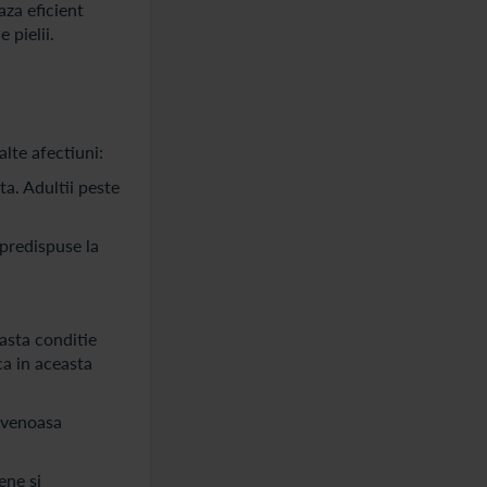
aza eficient
 pielii.
alte afectiuni:
ta. Adultii peste
 predispuse la
easta conditie
ca in aceasta
a venoasa
ene si