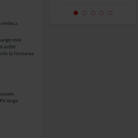
e vindeca
 sange este
d astfel
ectiv la formarea
cauzele
 Pe langa