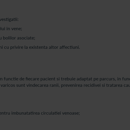
estigatii:
lui in vene;
u bolilor asociate;
i cu privire la existenta altor affectiuni.
n functie de fiecare pacient si trebuie adaptat pe parcurs, in fun
 varicos sunt vindecarea ranii, prevenirea recidivei si tratarea cau
pentru imbunatatirea circulatiei venoase;