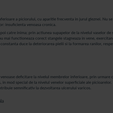
nferioare a piciorului, cu aparitie frecventa in jurul gleznei. Nu s
or: insuficienta venoasa cronica.
apoi catre inima; prin actiunea supapelor de la nivelul vaselor de
nu mai functioneaza corect stangele stagneaza in vene, exercitan
constanta duce la deteriorarea pielii si la formarea ranilor, resp
i venoase deficitare la nivelul membrelor inferioare, prin urmare 
, in mod special de la nivelul venelor superficiale ale picioarelor.
ntribuie semnificativ la dezvoltarea ulcerului varicos.
la