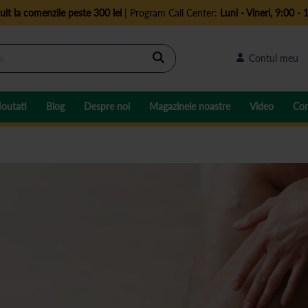
uit la comenzile peste 300 lei
| Program Call Center:
Luni - Vineri, 9:00 - 
Cautare
Contul meu
outati
Blog
Despre noi
Magazinele noastre
Video
Con