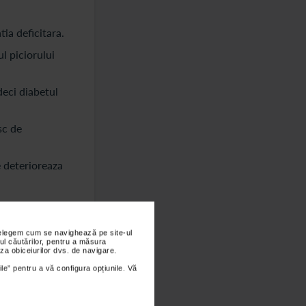
ia deficitara.
l piciorului
deci diabetul
sc de
 deterioreaza
nțelegem cum se navighează pe site-ul
ul căutărilor, pentru a măsura
za obiceiurilor dvs. de navigare.
 penytru
ile” pentru a vă configura opțiunile. Vă