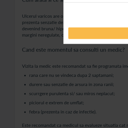
Ulcerul varicos are o evolutie treptata: la inceput zo
prezenta senzatie de: mancarime, greutate in picioare, 
devenind bruna/ hiperpigmentata, se subtiaza si se cr
margini neregulate, continut galben-verzui si poate se
Cand este momentul sa consulti un medic?
Vizita la medic este recomandat sa fie programata im
rana care nu se vindeca dupa 2 saptamani;
durere sau senzatie de arsura in zona ranii;
scurrgere purulenta si/ sau miros neplacut;
piciorul e extrem de umflat;
febra (prezenta in caz de infectie).
Este recomandat ca medicul sa evalueze situatia cat 