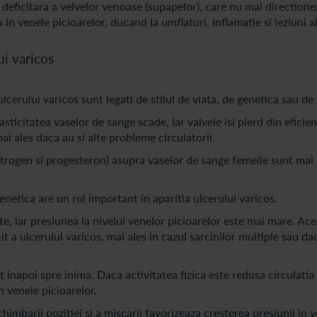
eficitara a velvelor venoase (supapelor), care nu mai directione
n venele picioarelor, ducand la umflaturi, inflamatie si leziuni ale
ui varicos
ulcerului varicos sunt legati de stilul de viata, de genetica sau de 
asticitatea vaselor de sange scade, iar valvele isi pierd din eficien
ai ales daca au si alte probleme circulatorii.
strogen si progesteron) asupra vaselor de sange femeile sunt mai
genetica are un rol important in aparitia ulcerului varicos.
te, iar presiunea la nivelul venelor picioarelor este mai mare. Ac
it a ulcerului varicos, mai ales in cazul sarcinilor multiple sau da
inapoi spre inima. Daca activitatea fizica este redusa circulati
n venele picioarelor.
chimbarii pozitiei si a miscarii favorizeaza cresterea presiunii in v