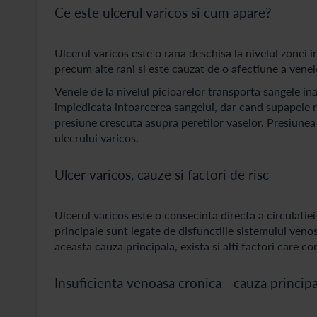
Ce este ulcerul varicos si cum apare?
Ulcerul varicos este o rana deschisa la nivelul zonei i
precum alte rani si este cauzat de o afectiune a venel
Venele de la nivelul picioarelor transporta sangele in
impiedicata intoarcerea sangelui, dar cand supapele 
presiune crescuta asupra peretilor vaselor. Presiunea 
ulecrului varicos.
Ulcer varicos, cauze si factori de risc
Ulcerul varicos este o consecinta directa a circulatie
principale sunt legate de disfunctiile sistemului venos
aceasta cauza principala, exista si alti factori care co
Insuficienta venoasa cronica - cauza principa