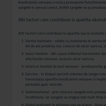
Insuficienta venoasa cronica presupune functionarea d
sangele in sensul corect. Astfel sangele se acumuleaza i
Alti factori care contribuie la aparitia ulcerul
Alti factori care contribuie la aparitia sau la evolutia 
Varsta inaintata - odata cu inaintarea in varsta el
60 de ani prezinta risc crescut de ulcer varicos, m
Sexul feminin - din cauza inflentei hormonilor (e
afectiunile venoase, inclusiv ulcer varicos.
Istoricul familial de boli venoase - predispozitia 
Sarcina - in timpul sarcinii volumul de sange cres
favorizeaza aparitia insuficentei venoase si implic
perioada apar varicele.
Sedentarismul - prin miscare sangele este pompat 
incetineste, iar sangele va stagna mai mult timp i
Statul prelungit in picioare sau pe scaun - lipsa s