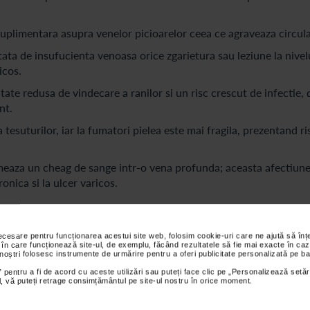
plimentara asupra venelor picioarelor ceea ce agraveaza circulat
ata de insufucienta venoasa orice zgarietura sau leziune la nivelu
icos.
tate redusa de vindecare a ranilor si un risc crescut de infectie, 
nt.
tesuturilor, iar la fumatori pielea este mai fragila, prezentand ri
eaza un cheag de sange intr-o vena profunda; aceasta afectiune
nica si la ulcer varicos.
necesare pentru funcționarea acestui site web, folosim cookie-uri care ne ajută să î
 în care funcționează site-ul, de exemplu, făcând rezultatele să fie mai exacte în caz
 noștri folosesc instrumente de urmărire pentru a oferi publicitate personalizată pe ba
rului varicos este esentiala pentru incetinirea evolutiei ranii si
 pentru a fi de acord cu aceste utilizări sau puteți face clic pe „Personalizează setăr
ial, vă puteți retrage consimțământul pe site-ul nostru în orice moment.
a deschisa)