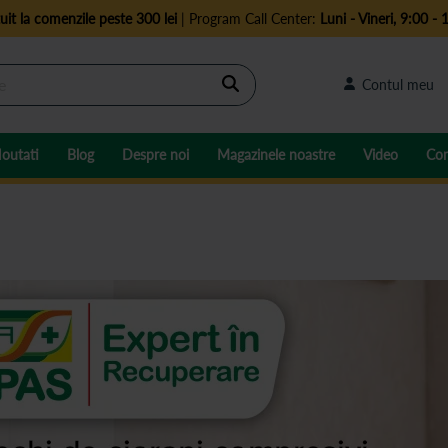
uit la comenzile peste 300 lei
| Program Call Center:
Luni - Vineri, 9:00 - 
Cautare
Contul meu
outati
Blog
Despre noi
Magazinele noastre
Video
Con