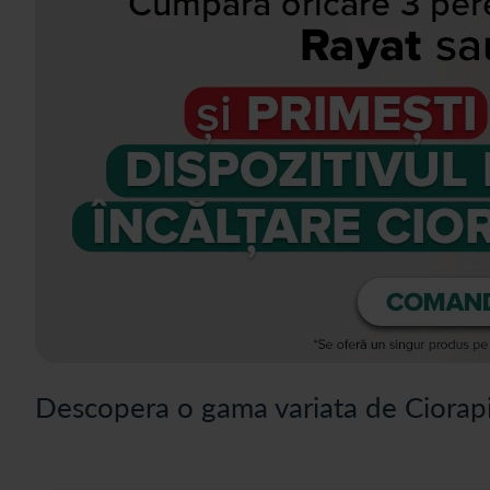
Descopera o gama variata de Ciorapi 
Categoria Ciorapi compresivi medicinali reuneste dispozitive medica