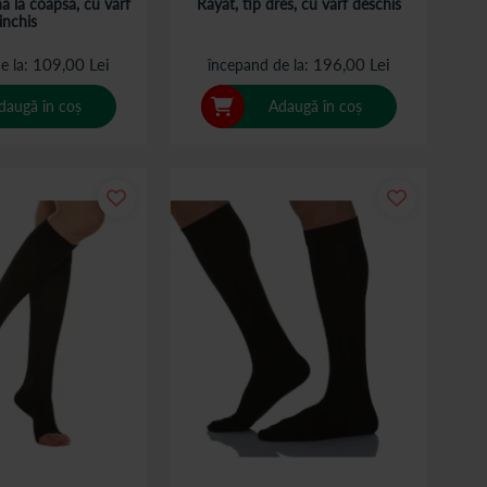
a la coapsa, cu varf
Rayat, tip dres, cu varf deschis
inchis
109,00 Lei
196,00 Lei
e la
începand de la
daugă în coș
Adaugă în coș