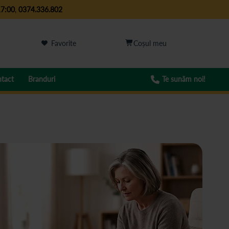
17:00
,
0374.336.802
Favorite
tact
Branduri
Te sunăm noi!