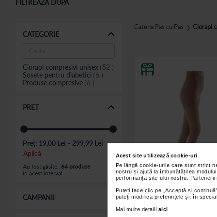
FILTREAZĂ DUPĂ
Catena Pas cu Pas
Ciorapi 
❯
CATEGORIE
Ciorapi compresivi unisex
52
Sosete pentru diabetici
6
Produse compresive
6
PREȚ
Preț:
19,00 Lei
-
299,99 Lei
Aplică
Acest site utilizează cookie-uri
Pe lângă cookie-urile care sunt strict 
Au fost găsite:
64 produse
nostru și ajută la îmbunătățirea modului
în acest interval
performanța site-ului nostru. Partenerii
Puteți face clic pe „Acceptă si continuă”
CAMPANII
puteți modifica preferințele și, în spec
Ciorapi compresivi bej C
Rayat, tip dres, cu varf
Mai multe detalii
aici
.