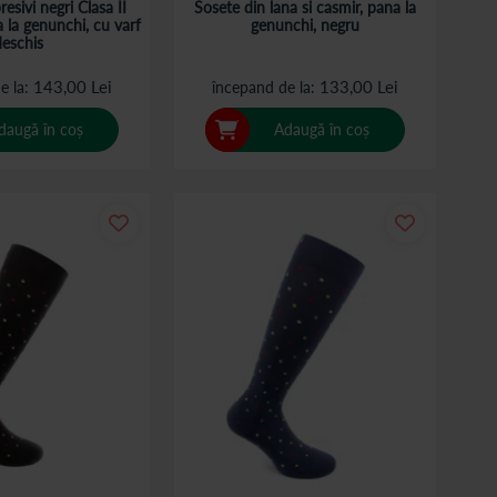
esivi negri Clasa II
Sosete din lana si casmir, pana la
 la genunchi, cu varf
genunchi, negru
deschis
143,00 Lei
133,00 Lei
e la
începand de la
daugă în coș
Adaugă în coș