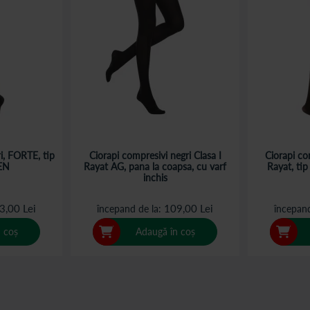
i, FORTE, tip
Ciorapi compresivi negri Clasa I
Ciorapi com
EN
Rayat AG, pana la coapsa, cu varf
Rayat, tip
inchis
3,00 Lei
109,00 Lei
începand de la
începand
 coș
Adaugă în coș