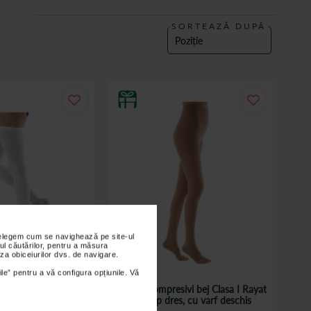
SORTEAZĂ DUPĂ
nțelegem cum se navighează pe site-ul
ul căutărilor, pentru a măsura
za obiceiurilor dvs. de navigare.
ile” pentru a vă configura opțiunile. Vă
mbolism Rayat AG alb
Ciorapi compresivi bej Clasa I Rayat
 la coapsa
AM, tip dres, cu varf deschis