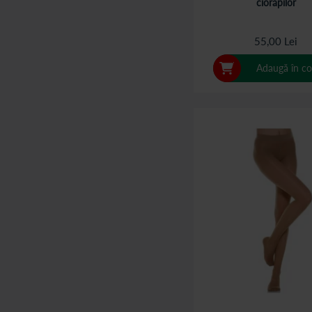
ciorapilor
55,00 Lei
Adaugă în co