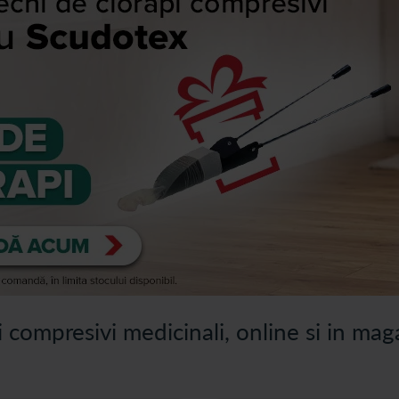
compresivi medicinali, online si in mag
le si produse destinate sustinerii terapiei compresive, precum si accesor