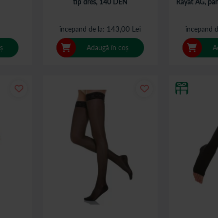
tip dres, 140 DEN
Rayat AG, pan
143,00 Lei
începand de la
începand d
ș
Adaugă în coș
A