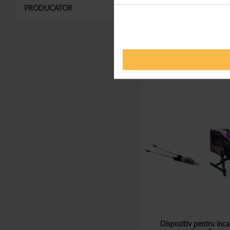
PRODUCATOR
196,0
începand de la
Adaugă în co
Dispozitiv pentru inca