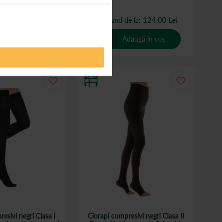
97,00 Lei
124,00 Lei
de la
începand de la
daugă în coș
Adaugă în coș
esivi negri Clasa I
Ciorapi compresivi negri Clasa II