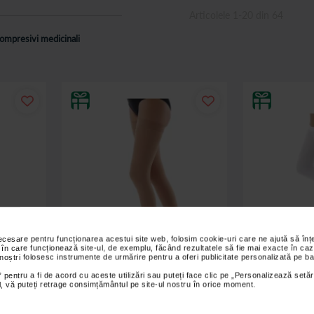
Articolele
1
-
20
din
64
compresivi medicinali
necesare pentru funcționarea acestui site web, folosim cookie-uri care ne ajută să î
 în care funcționează site-ul, de exemplu, făcând rezultatele să fie mai exacte în caz
 noștri folosesc instrumente de urmărire pentru a oferi publicitate personalizată pe ba
 pentru a fi de acord cu aceste utilizări sau puteți face clic pe „Personalizează setăr
ial, vă puteți retrage consimțământul pe site-ul nostru în orice moment.
lasa II
Ciorapi compresivi clasa I Rayat AG
Ciorapi anti-e
 deschis
bej, pana la coapsa, fara varf
pana