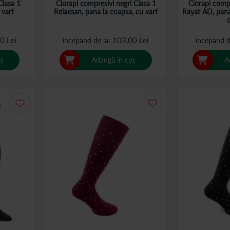
Clasa 1
Ciorapi compresivi negri Clasa 1
Ciorapi compr
 varf
Relaxsan, pana la coapsa, cu varf
Rayat AD, pana
0 Lei
103,00 Lei
începand de la
începand d
ș
Adaugă în coș
A