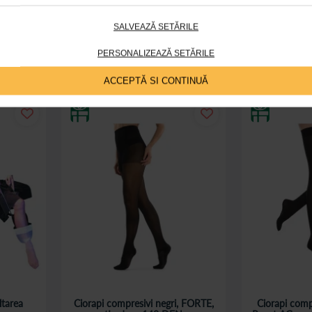
0 Lei
109,00 Lei
SALVEAZĂ SETĂRILE
începand de la
începand 
PERSONALIZEAZĂ SETĂRILE
ș
Adaugă în coș
A
ACCEPTĂ SI CONTINUĂ
ltarea
Ciorapi compresivi negri, FORTE,
Ciorapi compr