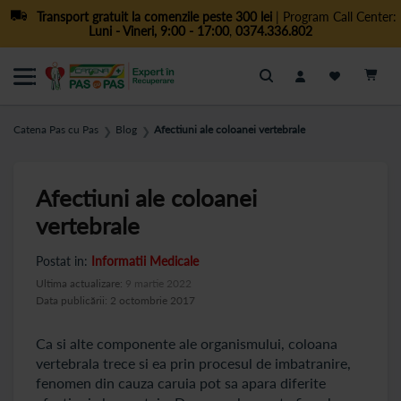
Transport gratuit la comenzile peste 300 lei
| Program Call Center:
Luni - Vineri, 9:00 - 17:00
,
0374.336.802
Cautare
Catena Pas cu Pas
Blog
Afectiuni ale coloanei vertebrale
❯
❯
Afectiuni ale coloanei
vertebrale
Postat in:
Informatii Medicale
Ultima actualizare:
9 martie 2022
Data publicării: 2 octombrie 2017
Ca si alte componente ale organismului, coloana
vertebrala trece si ea prin procesul de imbatranire,
fenomen din cauza caruia pot sa apara diferite