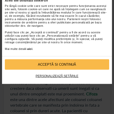
Acest site utilizează cookie-uri
foarte puternice de spate, care se pot intinde catre
Pe lângă cookie-urile care sunt strict necesare pentru funcționarea acestui
membrele inferioare. De asemenea, apare stare de
site web, folosim cookie-uri care ne ajută să înțelegem cum se navighează
slabiciune insotita de amorteala si furnicaturi. La
pe site-ul nostru și ajută la îmbunătățirea modului în care funcționează site-
ul, de exemplu, făcând rezultatele să fie mai exacte în cazul căutărilor,
persoanele cu
spondiloza cervicala
apar anumite
pentru a măsura performanța site-ului nostru. Partenerii noștri folosesc
instrumente de urmărire pentru a oferi publicitate personalizată pe baza
formatiuni osoase anormale si sunt resimtite dureri
obiceiurilor dvs. de navigare.
pentru ca se ajunge la rigidizarea ligamentelor care
Puteți face clic pe „Acceptă si continuă” pentru a fi de acord cu aceste
leaga vertebrele.
Osteoartrita
se poate manifesta
utilizări sau puteți face clic pe „Personalizează setările” pentru a vă
configura opțiunile. Vă puteți modifica preferințele și, în special, vă puteți
prin senzatie de rigiditate la nivelul spatelui si la
retrage consimțământul pe site-ul nostru în orice moment.
aparitia unor dureri locale, iar
stenoza spinala
poate
Mai multe detalii
aici
.
sa provoace dureri si amorteala, slabiciune
musculara si furnicaturi.
ACCEPTĂ SI CONTINUĂ
Sciatica
poate fi recunoscuta prin durerile care
pornesc din zona lombara catre fesieri si picior,
PERSONALIZEAZĂ SETĂRILE
provocate de nervul sciatic. In cazul copiilor,
scolioza
poate fi diagnosticata in perioada de
crestere daca observati ca umerii sunt inegali si ca
unul dintre omoplati este mai proeminent.
Cifoza
este una dintre acele afectiuni ale coloanei coloanei
vertebrale care se manifesta prin indoirea in fata a
coloanei si prin dureri acute. La pacientii cu