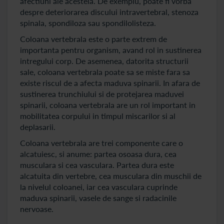
afectiuni ale acesteia. De exemplu, poate fi vorba
despre deteriorarea discului intravertebral, stenoza
spinala, spondiloza sau spondilolisteza.
Coloana vertebrala este o parte extrem de
importanta pentru organism, avand rol in sustinerea
intregului corp. De asemenea, datorita structurii
sale, coloana vertebrala poate sa se miste fara sa
existe riscul de a afecta maduva spinarii. In afara de
sustinerea trunchiului si de protejarea maduvei
spinarii, coloana vertebrala are un rol important in
mobilitatea corpului in timpul miscarilor si al
deplasarii.
Coloana vertebrala are trei componente care o
alcatuiesc, si anume: partea osoasa dura, cea
musculara si cea vasculara. Partea dura este
alcatuita din vertebre, cea musculara din muschii de
la nivelul coloanei, iar cea vasculara cuprinde
maduva spinarii, vasele de sange si radacinile
nervoase.