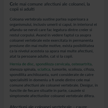
C
ele mai comune afectiuni ale coloanei, la
copii si adulti
Coloana vertebrala sustine partea superioara a
organismului, inclusiv umerii si capul, in interiorul ei
aflandu-se nervii care fac legatura dintre creier si
restul corpului. Avand in vedere faptul ca asupra
coloanei vertebrale este exercitata in permanenta
presiune din mai multe motive, exista posibilitatea
ca la nivelul acesteia sa apara mai multe afectiuni,
atat la persoane adulte, cat si la copii.
Hernia de disc
,
spondiloza cervicala
,
osteoartrita
,
stenoza spinala,
sciatica
, tumorile, scolioza, cifoza,
spondilita anchilozanta, sunt considerate de catre
specialisitii in domeniu a fi unele dintre cele mai
comune afectiuni ale coloanei vertebrale. Desigur, in
functie de fiecare situatie in parte, cauzele si
simptomele afectiunilor coloanei vertebrale difera.
Afectiuni ale coloanei vertebrale - cauze