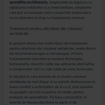
spondilita anchilozanta
, simptomele au legatura cu
rigidizarea soldurilor si a zonei lombare, simptome
care pot sa evolueze catre consecinte severe daca
nu se intervine la timp cu tratamentul necesar.
Tratament pentru afectiuni ale coloanei
vertebrale
In prezent exista mai multe tipuri de tratamente
pentru afectiuni ale coloanei vertebrale, unele dintre
ele fiind kinetoterapia si chiroterapia. Printre
tratamentele naturiste se numara fitoterapia,
homeopatia, dusurile calde sau aplicarea alternativa
a compreselor reci cu cele calde pe zona dureroasa.
In situatia in care durerile de la nivelul coloanei
vertebrale nu mai dispar si nu permit desfasurarea in
bune conditii a activitatilor de zi cu zi, este esential
sa ajungeti cat mai curand la un medic pentru
evaluare de specialitate. Pe baza concluziilor, in
functie de fiecare afectiune in parte si de