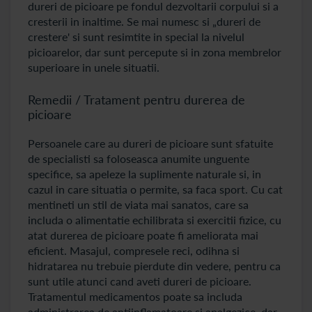
dureri de picioare pe fondul dezvoltarii corpului si a
cresterii in inaltime. Se mai numesc si „dureri de
crestere' si sunt resimtite in special la nivelul
picioarelor, dar sunt percepute si in zona membrelor
superioare in unele situatii.
Remedii / Tratament pentru durerea de
picioare
Persoanele care au dureri de picioare sunt sfatuite
de specialisti sa foloseasca anumite unguente
specifice, sa apeleze la suplimente naturale si, in
cazul in care situatia o permite, sa faca sport. Cu cat
mentineti un stil de viata mai sanatos, care sa
includa o alimentatie echilibrata si exercitii fizice, cu
atat durerea de picioare poate fi ameliorata mai
eficient. Masajul, compresele reci, odihna si
hidratarea nu trebuie pierdute din vedere, pentru ca
sunt utile atunci cand aveti dureri de picioare.
Tratamentul medicamentos poate sa includa
administrarea de antiinflamatoare si analgezice, dar