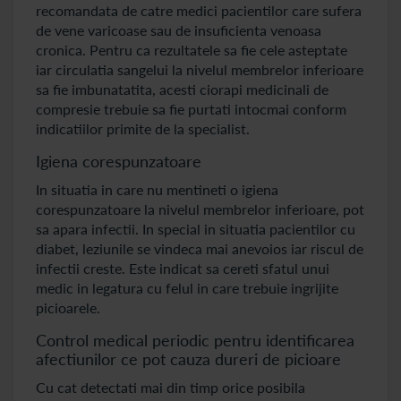
recomandata de catre medici pacientilor care sufera
de vene varicoase sau de insuficienta venoasa
cronica. Pentru ca rezultatele sa fie cele asteptate
iar circulatia sangelui la nivelul membrelor inferioare
sa fie imbunatatita, acesti ciorapi medicinali de
compresie trebuie sa fie purtati intocmai conform
indicatiilor primite de la specialist.
Igiena corespunzatoare
In situatia in care nu mentineti o igiena
corespunzatoare la nivelul membrelor inferioare, pot
sa apara infectii. In special in situatia pacientilor cu
diabet, leziunile se vindeca mai anevoios iar riscul de
infectii creste. Este indicat sa cereti sfatul unui
medic in legatura cu felul in care trebuie ingrijite
picioarele.
Control medical periodic pentru identificarea
afectiunilor ce pot cauza dureri de picioare
Cu cat detectati mai din timp orice posibila