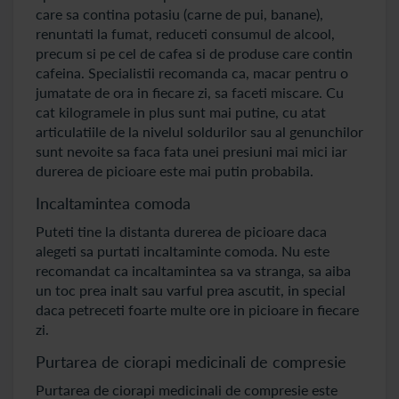
care sa contina potasiu (carne de pui, banane),
renuntati la fumat, reduceti consumul de alcool,
precum si pe cel de cafea si de produse care contin
cafeina. Specialistii recomanda ca, macar pentru o
jumatate de ora in fiecare zi, sa faceti miscare. Cu
cat kilogramele in plus sunt mai putine, cu atat
articulatiile de la nivelul soldurilor sau al genunchilor
sunt nevoite sa faca fata unei presiuni mai mici iar
durerea de picioare este mai putin probabila.
Incaltamintea comoda
Puteti tine la distanta durerea de picioare daca
alegeti sa purtati incaltaminte comoda. Nu este
recomandat ca incaltamintea sa va stranga, sa aiba
un toc prea inalt sau varful prea ascutit, in special
daca petreceti foarte multe ore in picioare in fiecare
zi.
Purtarea de ciorapi medicinali de compresie
Purtarea de ciorapi medicinali de compresie este