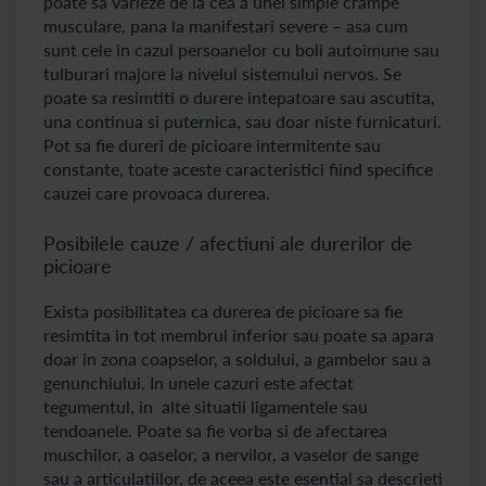
poate sa varieze de la cea a unei simple crampe
musculare, pana la manifestari severe – asa cum
sunt cele in cazul persoanelor cu boli autoimune sau
tulburari majore la nivelul sistemului nervos. Se
poate sa resimtiti o durere intepatoare sau ascutita,
una continua si puternica, sau doar niste furnicaturi.
Pot sa fie dureri de picioare intermitente sau
constante, toate aceste caracteristici fiind specifice
cauzei care provoaca durerea.
Posibilele cauze / afectiuni ale durerilor de
picioare
Exista posibilitatea ca durerea de picioare sa fie
resimtita in tot membrul inferior sau poate sa apara
doar in zona coapselor, a soldului, a gambelor sau a
genunchiului. In unele cazuri este afectat
tegumentul, in alte situatii ligamentele sau
tendoanele. Poate sa fie vorba si de afectarea
muschilor, a oaselor, a nervilor, a vaselor de sange
sau a articulatiilor, de aceea este esential sa descrieti