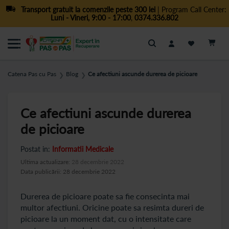
Transport gratuit la comenzile peste 300 lei
| Program Call Center:
Luni - Vineri, 9:00 - 17:00
,
0374.336.802
Cautare
Catena Pas cu Pas
Blog
Ce afectiuni ascunde durerea de picioare
❯
❯
Ce afectiuni ascunde durerea
de picioare
Postat in:
Informatii Medicale
Ultima actualizare:
28 decembrie 2022
Data publicării: 28 decembrie 2022
Durerea de picioare poate sa fie consecinta mai
multor afectiuni. Oricine poate sa resimta dureri de
picioare la un moment dat, cu o intensitate care