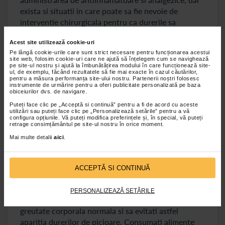
exista si situatii in care poate sa fie nevoie de
interventie chirurgicala pentru ca durerile sa
dispara.
Acest site utilizează cookie-uri
Pe lângă cookie-urile care sunt strict necesare pentru funcționarea acestui
Durerea de picioare - sfaturi pentru preventie
site web, folosim cookie-uri care ne ajută să înțelegem cum se navighează
pe site-ul nostru și ajută la îmbunătățirea modului în care funcționează site-
ul, de exemplu, făcând rezultatele să fie mai exacte în cazul căutărilor,
Aveti la dispozitie mai multe sfaturi ale specialistilor
pentru a măsura performanța site-ului nostru. Partenerii noștri folosesc
instrumente de urmărire pentru a oferi publicitate personalizată pe baza
in domeniu care pot sa va ajute sa preveniti durerea
obiceiurilor dvs. de navigare.
de picioare. In afara de mentinerea stilului sanatos
Puteți face clic pe „Acceptă si continuă” pentru a fi de acord cu aceste
de viata, printre alternative se numara si purtarea
utilizări sau puteți face clic pe „Personalizează setările” pentru a vă
configura opțiunile. Vă puteți modifica preferințele și, în special, vă puteți
ciorapilor compresivi, mentinere unei igiene
retrage consimțământul pe site-ul nostru în orice moment.
corespunzatoare la nivelul membrelor inferioare,
Mai multe detalii
aici
.
purtarea de incaltaminte comoda, precum si
consultarea periodica a unui medic pentru a depista
eventuale afectiuni.
ACCEPTĂ SI CONTINUĂ
Stil de viata sanatos
PERSONALIZEAZĂ SETĂRILE
Stilul de viata sanatos va ajuta sa mentineti o
greutate corporala normala si sa evitati astfel
aparitia durerilor de picioare. Consumati alimente