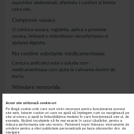
muschilor abdominali, oferindu-i confort si liniste
celui mic.
Compresie usoara
O centura usoara, reglabila, aplica o presiune
usoara, imitand o imbratisare reconfortanta si
ajutand digestia.
Nu contine substante medicamentoase
Centura anticolici este o solutie non-
medicamentoasa care ajuta la calmarea durerii de
burta.
Stimulare senzoriala
Unele centuri anticolici au caracteristici interesante,
cum ar fi texturi moi sau jucarii atasate, pentru a
Acest site utilizează cookie-uri
distrage si distra bebelusul.
Pe lângă cookie-urile care sunt strict necesare pentru funcționarea acestui
site web, folosim cookie-uri care ne ajută să înțelegem cum se navighează pe
site-ul nostru și ajută la îmbunătățirea modului în care funcționează site-ul, de
Este versatila
exemplu, făcând rezultatele să fie mai exacte în cazul căutărilor, pentru a
măsura performanța site-ului nostru. Partenerii noștri folosesc instrumente de
urmărire pentru a oferi publicitate personalizată pe baza obiceiurilor dvs. de
Compresele pe baza de argila pot fi, de asemenea,
navigare.