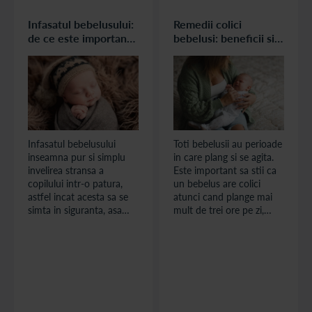
Infasatul bebelusului:
Remedii colici
de ce este important
bebelusi: beneficii si
si cum sa-l infasezi
recomandari
corect
Infasatul bebelusului
Toti bebelusii au perioade
inseamna pur si simplu
in care plang si se agita.
invelirea stransa a
Este important sa stii ca
copilului intr-o patura,
un bebelus are colici
astfel incat acesta sa se
atunci cand plange mai
simta in siguranta, asa
mult de trei ore pe zi,
cum se simtea in burtica
timp de mai mult de trei
mamei sale, unde era cald
zile pe saptamana. Plansul
si confortabil. Poti infasa
este adesea insotit de
bebelusul inca din prima
eructatii si alte modalitati
zi, atat pentru a-l ajuta sa
de eliminare a gazelor,
doarma in timpul zilei, cat
care pot fi cauzate de
si noaptea. Il ajuta sa se
faptul ca bebelusul