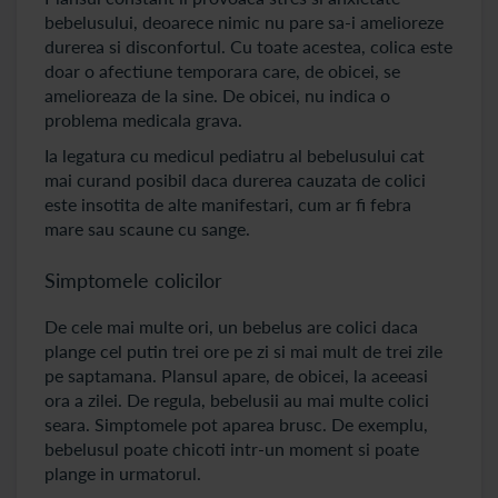
bebelusului, deoarece nimic nu pare sa-i amelioreze
durerea si disconfortul. Cu toate acestea, colica este
doar o afectiune temporara care, de obicei, se
amelioreaza de la sine. De obicei, nu indica o
problema medicala grava.
Ia legatura cu medicul pediatru al bebelusului cat
mai curand posibil daca durerea cauzata de colici
este insotita de alte manifestari, cum ar fi febra
mare sau scaune cu sange.
Simptomele colicilor
De cele mai multe ori, un bebelus are colici daca
plange cel putin trei ore pe zi si mai mult de trei zile
pe saptamana. Plansul apare, de obicei, la aceeasi
ora a zilei. De regula, bebelusii au mai multe colici
seara. Simptomele pot aparea brusc. De exemplu,
bebelusul poate chicoti intr-un moment si poate
plange in urmatorul.