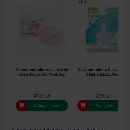
Centura anticolici cu samburi de
Tetina anticolici cu flux redus, 0-
cirese RedLine Burticel, Roz
3 luni, 2 bucati, Adora
47,00 Lei
23,90 Lei
Adaugă în coș
Adaugă în coș
Plansul constant ii provoaca stres si anxietate