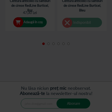
Centura anticolici cu samburi
Centura anticolici cu samburi
de cirese RedLine Burticel,
de cirese RedLine Burticel,
Roz
Bleu
47,00 Lei
Adaugă în coș
Indisponibil
Nu lăsa niciun
preț mic
neobservat.
Abonează-te
la newsletter-ul nostru!
Abonare