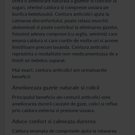
ofera o ameliorare naturala a gazelor si colicilor la
sugari, oferind caldura si compresie usoara pe
burtica bebelusului. Centura anticolici ajuta la
calmarea disconfortului, poate relaxa muschii
abdominali si poate contribui la eliminarea gazelor,
folosind adesea comprese (cu argila, seminte) care
emana caldura si care contin de multe ori si arome
linistitoare precum lavanda. Centura anticolici
reprezinta o modalitate non-medicamentoasa de a
linisti un bebelus suparat.
Mai exact, centura anticolici are urmatoarele
beneficii:
Amelioreaza gazele naturale si colicii
Principalul beneficiu ale centurii anticolici este
ameliorarea durerii cauzate de gaze, colici si reflux
prin caldura externa si presiune usoara.
Aduce confort si calmeaza durerea
Caldura emanata de compresele ajuta la relaxarea