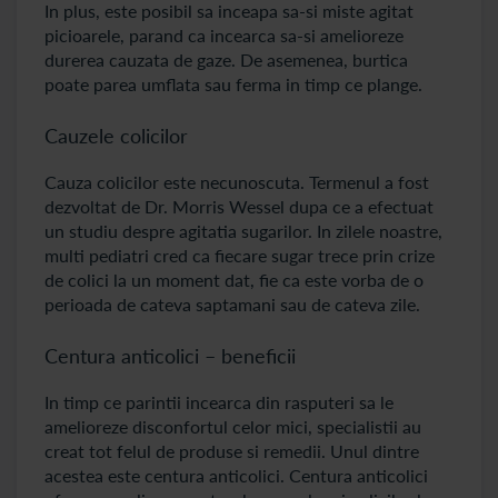
In plus, este posibil sa inceapa sa-si miste agitat
picioarele, parand ca incearca sa-si amelioreze
durerea cauzata de gaze. De asemenea, burtica
poate parea umflata sau ferma in timp ce plange.
Cauzele colicilor
Cauza colicilor este necunoscuta. Termenul a fost
dezvoltat de Dr. Morris Wessel dupa ce a efectuat
un studiu despre agitatia sugarilor. In zilele noastre,
multi pediatri cred ca fiecare sugar trece prin crize
de colici la un moment dat, fie ca este vorba de o
perioada de cateva saptamani sau de cateva zile.
Centura anticolici – beneficii
In timp ce parintii incearca din rasputeri sa le
amelioreze disconfortul celor mici, specialistii au
creat tot felul de produse si remedii. Unul dintre
acestea este centura anticolici. Centura anticolici