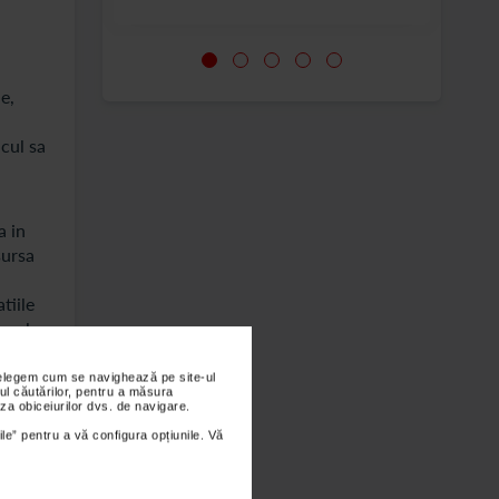
e,
cul sa
a in
sursa
tiile
au ale
nțelegem cum se navighează pe site-ul
ul căutărilor, pentru a măsura
za obiceiurilor dvs. de navigare.
ile” pentru a vă configura opțiunile. Vă
ent