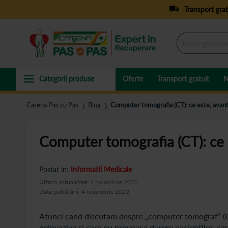
Transport grat
Oferte
Transport gratuit
N
Catena Pas cu Pas
Blog
Computer tomografia (CT): ce este, avantaj
❯
❯
Computer tomografia (CT): ce es
Postat in:
Informatii Medicale
Ultima actualizare:
4 noiembrie 2022
Data publicării: 4 noiembrie 2022
Atunci cand discutam despre „computer tomograf” (CT)
neinvaziva si care nu provoaca durere pacientilor, car