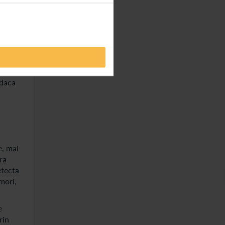
cu
 si in
tarea
tiune
 daca
e, mai
ra
etecta
mori,
e
rin