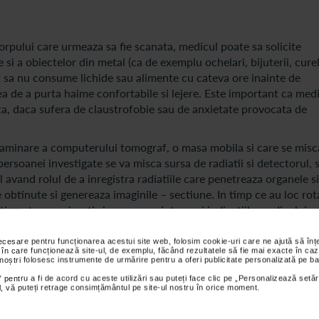
orpului care urmeaza sa fie scanata, medicul poate sa solicite
si a obiectelor din metal (ca de exemplu ochelari, bijuterii, curel
it sa nu consume lichide sau alimente cu cateva ore inainte de
 de a purta haime confortabile si lejere. Este important ca medi
ta, daca sufera de claustrofobie sau de anxietate provocata de
xaminare a computerului tomograf, o masa mobila si care se misc
 persoanei investigate se va misca sursa de radiatii si detectorul, 
 avand rolul de a inregistra radiatiile care penetreaza organele si
 obtinute si genereaza imaginile – sectiune. In timp ce au loc rota
ti sa stea nemiscati si sa urmeze intocmai indicatiile medicului s
necesare pentru funcționarea acestui site web, folosim cookie-uri care ne ajută să î
 în care funcționează site-ul, de exemplu, făcând rezultatele să fie mai exacte în caz
 noștri folosesc instrumente de urmărire pentru a oferi publicitate personalizată pe ba
 pentru a fi de acord cu aceste utilizări sau puteți face clic pe „Personalizează setăr
ial, vă puteți retrage consimțământul pe site-ul nostru în orice moment.
mputer tomograf sa fie evitate aproape in orice situatie de catre
iile obtinute in urma acestui tip de investigatie sunt in mod evid