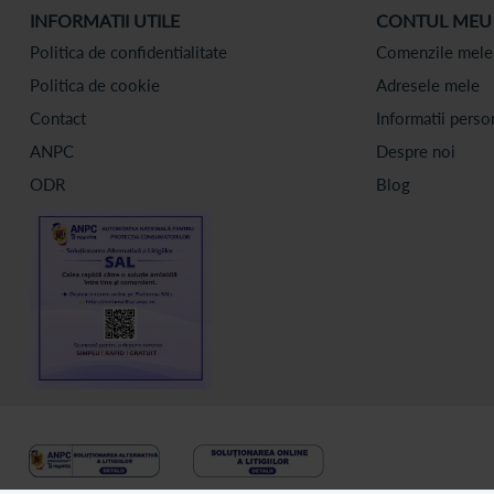
INFORMATII UTILE
CONTUL MEU
Politica de confidentialitate
Comenzile mele
Politica de cookie
Adresele mele
Contact
Informatii perso
ANPC
Despre noi
ODR
Blog