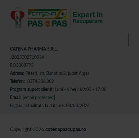
CATENA PHARMA S.R.L.
J2023002710034
RO3008793
Adresa:
Pitesti, str. Banat nr.2, judet Arges
Telefon:
0374.336.802
Program suport clienti:
Luni - Vineri: 09:00 - 17:00
Email:
[email protected]
Pagina actualizata la data de: 08/08/2026
Copyright 2026
catenapascupas.ro