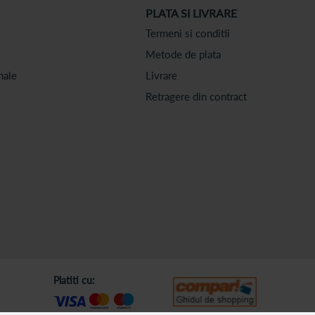
PLATA SI LIVRARE
Termeni si conditii
Metode de plata
nale
Livrare
Retragere din contract
Platiti cu: