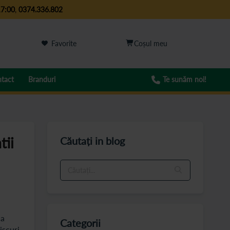
17:00
,
0374.336.802
Favorite
tact
Branduri
Te sunăm noi!
tii
Căutați in blog
ca
Categorii
iscuri