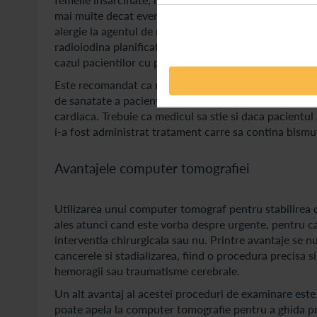
mai multe decat eventualele riscuri. Nu este recoma
alergie la agentul de radiocontrast si nici pacientii c
radioiodina planificata pentru cancer tiroidian, nu est
cazul pacientilor cu perforatie gastrointestinala, al ce
Este recomandat ca medicul sa fie informat inainte de
de sanatate a pacientului. De exemplu, este necesar 
cardiaca. Trebuie ca medicul sa stie si daca pacientul a
i-a fost administrat tratament carre sa contina bismut 
Avantajele computer tomografiei
Utilizarea unui computer tomograf pentru stabilirea d
ales atunci cand este vorba despre urgente, pentru ca
interventia chirurgicala sau nu. Printre avantaje se n
cancerele si stadializarea, fiind o procedura precisa
hemoragii sau traumatisme cerebrale.
Un alt avantaj al acestei proceduri de examinare este
poate apela la computer tomografie pentru a ghida pro