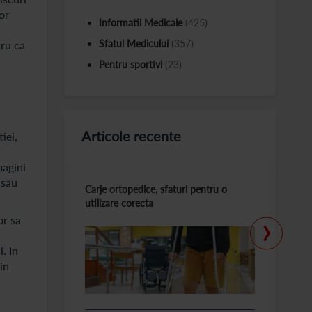
or
Informatii Medicale
(425)
Sfatul Medicului
(357)
tru ca
Pentru sportivi
(23)
Articole recente
iei,
magini
 sau
Carje ortopedice, sfaturi pentru o
T
utilizare corecta
la
›
or sa
. In
in