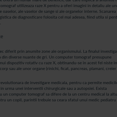
ograf utilizeaza raze X pentru a oferi imagini in detaliu ale un
e oaselor, ale vaselor de sange si ale organelor interne. Scanarea
tica de diagnosticare folosita cel mai adesea, fiind utila si pen
t.
te
ec diferit prin anumite zone ale organismului. La finalul investigat
ita din diverse nuante de gri. Un computer tomograf presupune
unui dispozitiv rotativ cu raze X, obtinandu-se in acest fel niste i
 corp sau ale unor organe (rinichi, ficat, pancreas, plamani, creier
evolutionara de investigare medicala, pentru ca permite medicil
in urma unei interventii chirurgicale sau a autopsiei. Exista
 cu un computer tomograf sa difere de la un centru medical la altul
ru un copil, parintii trebuie sa ceara sfatul unui medic pediatru 