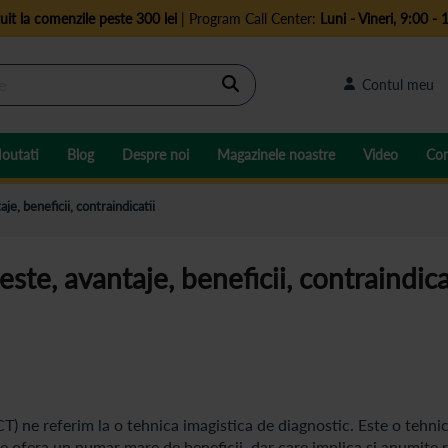
uit la comenzile peste 300 lei
| Program Call Center:
Luni - Vineri, 9:00 - 
Cautare
Contul meu
outati
Blog
Despre noi
Magazinele noastre
Video
Con
e, beneficii, contraindicatii
te, avantaje, beneficii, contraindica
 ne referim la o tehnica imagistica de diagnostic. Este o tehni
e ofera un numar mare de beneficii, dar care implica si anumite r