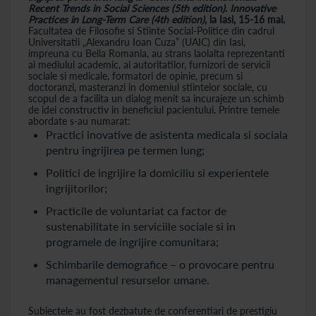
Recent Trends in Social Sciences (5th edition)
.
Innovative
Practices in Long-Term Care (4th edition)
, la Iasi, 15-16 mai.
Facultatea de Filosofie si Stiinte Social-Politice din cadrul
Universitatii „Alexandru Ioan Cuza” (UAIC) din Iasi,
impreuna cu Bella Romania, au strans laolalta reprezentanti
ai mediului academic, ai autoritatilor, furnizori de servicii
sociale si medicale, formatori de opinie, precum si
doctoranzi, masteranzi in domeniul stiintelor sociale, cu
scopul de a facilita un dialog menit sa incurajeze un schimb
de idei constructiv in beneficiul pacientului. Printre temele
abordate s-au numarat:
Practici inovative de asistenta medicala si sociala
pentru ingrijirea pe termen lung;
Politici de ingrijire la domiciliu si experientele
ingrijitorilor;
Practicile de voluntariat ca factor de
sustenabilitate in serviciile sociale si in
programele de ingrijire comunitara;
Schimbarile demografice – o provocare pentru
managementul resurselor umane.
Subiectele au fost dezbatute de conferentiari de prestigiu