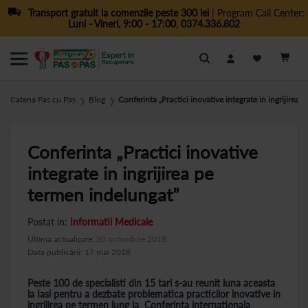
Transport gratuit la comenzile peste 300 lei
| Program Call Center:
Luni - Vineri, 9:00 - 17:00
,
0374.336.802
Cautare
Catena Pas cu Pas
Blog
Conferinta „Practici inovative integrate in ingrijirea
❯
❯
Conferinta „Practici inovative
integrate in ingrijirea pe
termen indelungat”
Postat in:
Informatii Medicale
Ultima actualizare:
30 octombrie 2018
Data publicării: 17 mai 2018
Peste 100 de specialisti din 15 tari s-au reunit luna aceasta
la Iasi pentru a dezbate problematica practicilor inovative in
ingrijirea pe termen lung la Conferinta internationala