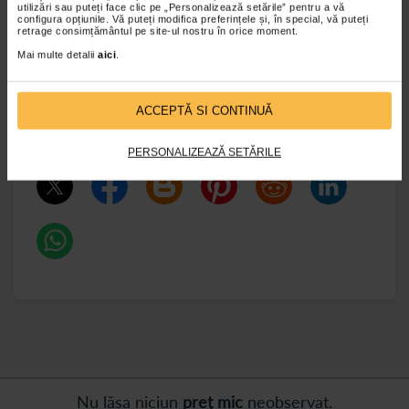
utilizări sau puteți face clic pe „Personalizează setările” pentru a vă
ingrijirea pe termen lung
configura opțiunile. Vă puteți modifica preferințele și, în special, vă puteți
retrage consimțământul pe site-ul nostru în orice moment.
Mai multe detalii
aici
.
conferinta iasi uaic 15-16 mai
innovative practices in long-Term lare
ACCEPTĂ SI CONTINUĂ
bella Romania
PERSONALIZEAZĂ SETĂRILE
Nu lăsa niciun
preț mic
neobservat.