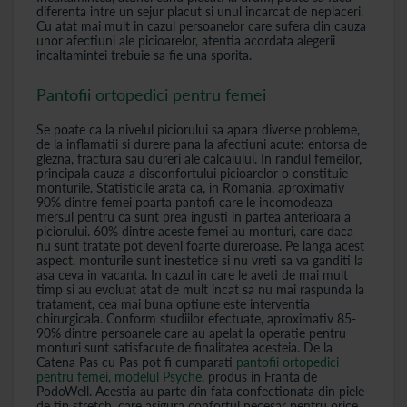
diferenta intre un sejur placut si unul incarcat de neplaceri.
Cu atat mai mult in cazul persoanelor care sufera din cauza
unor afectiuni ale picioarelor, atentia acordata alegerii
incaltamintei trebuie sa fie una sporita.
Pantofii ortopedici pentru femei
Se poate ca la nivelul piciorului sa apara diverse probleme,
de la inflamatii si durere pana la afectiuni acute: entorsa de
glezna, fractura sau dureri ale calcaiului. In randul femeilor,
principala cauza a disconfortului picioarelor o constituie
monturile. Statisticile arata ca, in Romania, aproximativ
90% dintre femei poarta pantofi care le incomodeaza
mersul pentru ca sunt prea ingusti in partea anterioara a
piciorului. 60% dintre aceste femei au monturi, care daca
nu sunt tratate pot deveni foarte dureroase.
Pe langa acest
aspect, monturile sunt inestetice si nu vreti sa va ganditi la
asa ceva in vacanta. In cazul in care le aveti de mai mult
timp si au evoluat atat de mult incat sa nu mai raspunda la
tratament, cea mai buna optiune este interventia
chirurgicala. Conform studiilor efectuate, aproximativ 85-
90% dintre persoanele care au apelat la operatie pentru
monturi sunt satisfacute de finalitatea acesteia. De la
Catena Pas cu Pas pot fi cumparati
pantofii ortopedici
pentru femei, modelul Psyche
, produs in Franta de
PodoWell. Acestia au parte din fata confectionata din piele
de tip stretch, care asigura confortul necesar pentru orice