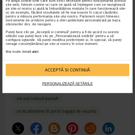
Pe lângă cookie-urile care sunt strict necesare pentru funcționarea acestui
flexibile si dispun si de 3 barete cu sistem de inchidere
site web, folosim cookie-uri care ne ajută să înțelegem cum se navighează
velcro, ceea ce permite un reglaj bun, indiferent de
pe site-ul nostru și ajută la îmbunătățirea modului în care funcționează site-
ul, de exemplu, făcând rezultatele să fie mai exacte în cazul căutărilor,
conformatia piciorului.
pentru a măsura performanța site-ului nostru. Partenerii noștri folosesc
instrumente de urmărire pentru a oferi publicitate personalizată pe baza
obiceiurilor dvs. de navigare.
Puteți face clic pe „Acceptă si continuă” pentru a fi de acord cu aceste
de
Ionut Solescu
, Redactor Tonica Group
utilizări sau puteți face clic pe „Personalizează setările” pentru a vă
configura opțiunile. Vă puteți modifica preferințele și, în special, vă puteți
retrage consimțământul pe site-ul nostru în orice moment.
incaltaminte ortopedica bucuresti
Mai multe detalii
aici
.
incaltaminte ortopedica online
ACCEPTĂ SI CONTINUĂ
incaltaminte ortopedica adulti
PERSONALIZEAZĂ SETĂRILE
pantofi comozi pentru vacanta
cei mai comozi pantofi
ce incaltaminte iti pui in bagajul de vacanta