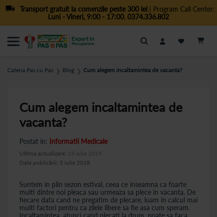
Transport gratuit la comenzile peste 300 lei
| Program Call Center:
Luni - Vineri, 9:00 - 17:00
,
0374.336.802
Cautare
Catena Pas cu Pas
Blog
Cum alegem incaltamintea de vacanta?
❯
❯
Cum alegem incaltamintea de
vacanta?
Postat in:
Informatii Medicale
Ultima actualizare:
23 iulie 2019
Data publicării: 5 iulie 2018
Suntem in plin sezon estival, ceea ce inseamna ca foarte
multi dintre noi pleaca sau urmeaza sa plece in vacanta. De
fiecare data cand ne pregatim de plecare, luam in calcul mai
multi factori pentru ca zilele libere sa fie asa cum speram.
Incaltamintea, atunci cand plecati la drum, poate sa faca