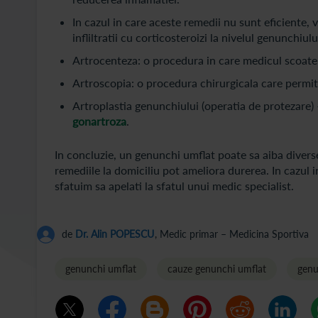
In cazul in care aceste remedii nu sunt eficiente
infliltratii cu corticosteroizi la nivelul genunchiul
Artrocenteza: o procedura in care medicul scoate l
Artroscopia: o procedura chirurgicala care permite
Artroplastia genunchiului (operatia de protezare) 
gonartroza
.
In concluzie, un genunchi umflat poate sa aiba diverse 
remediile la domiciliu pot ameliora durerea. In cazul
sfatuim sa apelati la sfatul unui medic specialist.
de
Dr. Alin POPESCU
, Medic primar – Medicina Sportiva
genunchi umflat
cauze genunchi umflat
genu