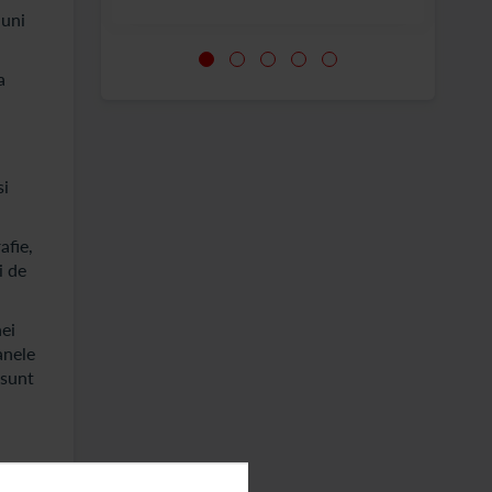
iuni
a
si
afie,
i de
ei
anele
 sunt