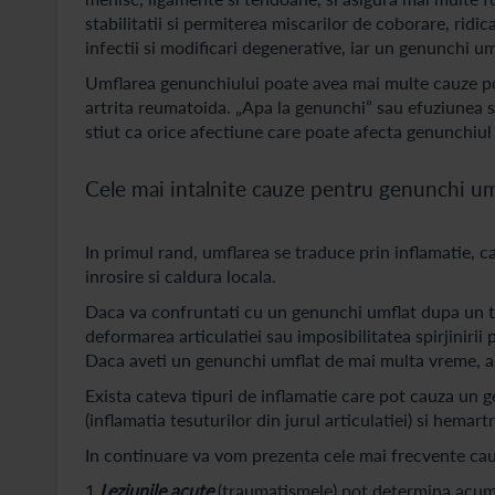
stabilitatii si permiterea miscarilor de coborare, ridic
infectii si modificari degenerative, iar un genunchi umf
Umflarea genunchiului poate avea mai multe cauze posi
artrita reumatoida. „Apa la genunchi” sau efuziunea 
stiut ca orice afectiune care poate afecta genunchiul 
Cele mai intalnite cauze pentru genunchi um
In primul rand, umflarea se traduce prin inflamatie, ca
inrosire si caldura locala.
Daca va confruntati cu un genunchi umflat dupa un tr
deformarea articulatiei sau imposibilitatea spirjinirii
Daca aveti un genunchi umflat de mai multa vreme, ac
Exista cateva tipuri de inflamatie care pot cauza un ge
(inflamatia tesuturilor din jurul articulatiei) si hemar
In continuare va vom prezenta cele mai frecvente ca
1.
Leziunile acute
(traumatismele) pot determina acumula