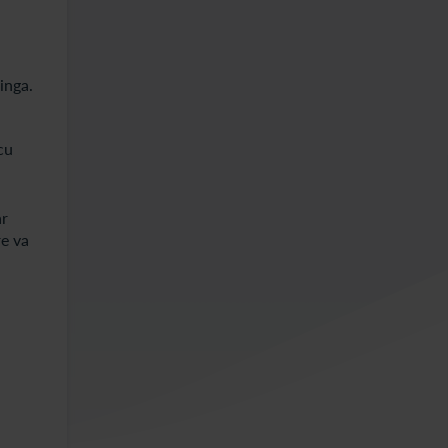
inga.
cu
ar
re va