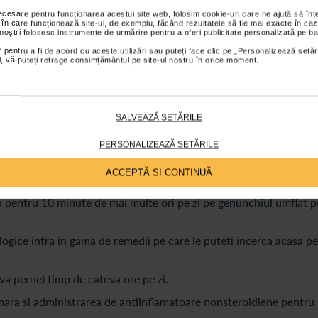
u obeze au riscul mai mare de a se confrunta cu un genunchi um
necesare pentru funcționarea acestui site web, folosim cookie-uri care ne ajută să î
or avea asupra articulatiilor.
 în care funcționează site-ul, de exemplu, făcând rezultatele să fie mai exacte în caz
 noștri folosesc instrumente de urmărire pentru a oferi publicitate personalizată pe ba
ui este cea mai solicitata articulatie a corpului, asa ca, in cazu
 pentru a fi de acord cu aceste utilizări sau puteți face clic pe „Personalizează setăr
ial, vă puteți retrage consimțământul pe site-ul nostru în orice moment.
 sau pivotare, riscul de aparitie a genunchiului umflat creste.
SALVEAZĂ SETĂRILE
titi ca tratamentul variaza in functie de severitatea leziunii si,
PERSONALIZEAZĂ SETĂRILE
 reprezentate de:
ACCEPTĂ SI CONTINUĂ
a menajati genunchiul umflat pentru a favoriza vindecarea.
a pentru 10 minute de mai multe ori pe zi pe genunchiul umflat 
ologice intra in gama de remedii pe care le puteti incerca acasa p
va perne) timp de cateva ore pe zi.
mara si administrarea de antiinflamatoare nonsteroidiene pentru