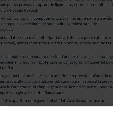
me pot sa provoace rupturi de ligamente, entorse, tendinite, lez
tura de patela (rotula).
N-ul sau tomografia computerizata pot fi necesare pentru a evalu
te de repausul articulatiei genunchiului, administrarea de
urgicala.
 umflat. Exista mai multe tipuri de artrita care pot sa afecteze
a forma), artrita reumatoida, artrita reactiva, artrita infectioasa 
cul va poate recomanda sa efectuati analize de sange si o radiogr
roidiene), precum si fizioterapie si, obligatoriu, tratamentul boli
i umflat.
ru genunchiul umflat. Aceasta afectiune reprezinta inflamatia un
gamente sau alte structuri adiacente), care apare in special la perso
soanele care stau mult timp in genunchi. Remediile pentru bursita
omprese cu gheata si antiinflamatoare.
c pentru aparitita unui genunchi umflat. Acestia sunt urmatorii:
lta o forma de artrita creste.