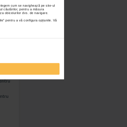
flat
nțelegem cum se navighează pe site-ul
ul căutărilor, pentru a măsura
za obiceiurilor dvs. de navigare.
l
ile” pentru a vă configura opțiunile. Vă
pentru
entru