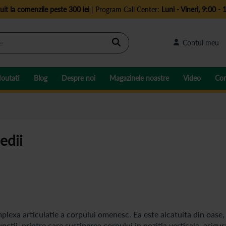
uit la comenzile peste 300 lei
| Program Call Center:
Luni - Vineri, 9:00 - 
Cautare
Contul meu
outati
Blog
Despre noi
Magazinele noastre
Video
Con
edii
plexa articulatie a corpului omenesc. Ea este alcatuita din oase,
ctii, printre care sustinerea corpului in pozitia verticala, asigu