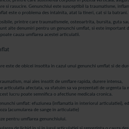
are si rasucire. Genunchiul este susceptibil la traumatisme, inflam
lat este o problema des intalnita, atat la tineri, cat si la batrani.
bile, printre care traumatismele, osteoartrita, bursita, guta sa
sunt alte denumiri pentru un genunchi umflat, si este important 
poate cauza umflarea acestei articulatii.
flat
re este de obicei insotita in cazul unui genunchi umflat si de dur
aumatism, mai ales insotit de umflare rapida, durere intensa,
 pe articulatia afectata, va sfatuim sa va prezentati de urgenta la 
est lucru poate semnifica o afectiune medicala cronica.
nunchi umflat: efuziunea (inflamatia in interiorul articulatiei), 
troza (acumularea de sange in articulatie)
uze pentru umflarea genunchiului.
rea de lichid in si in jurul articulatiei si reprezinta o cauza des