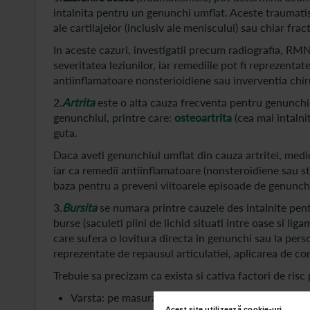
intalnita pentru un genunchi umflat. Aceste traumatis
ale cartilajelor (inclusiv ale meniscului) sau chiar frac
In aceste cazuri, investigatii precum radiografia, RM
severitatea leziunilor, iar remediile pot fi reprezenta
antiinflamatoare nonsterioidiene sau inverventia chir
2.
Artrita
este o alta cauza frecventa pentru genunchiul
genunchiul, printre care:
osteoartrita
(cea mai intalnit
guta.
Daca aveti genunchiul umflat din cauza artritei, medi
iar ca remedii antiinflamatoare (nonsteroidiene sau ste
baza pentru a preveni viitoarele episoade de genunch
3.
Bursita
se numara printre cauzele des intalnite pent
burse (saculeti plini de lichid situati intre oase si li
care sufera o lovitura directa in genunchi sau la per
reprezentate de repausul articulatiei, aplicarea de c
Trebuie sa precizam ca exista si cativa factori de ris
Varsta: pe masura ce imbatranim, riscul de a dezvo
Acest site utilizează cookie-uri