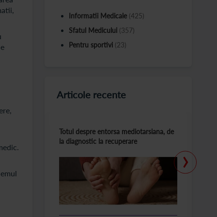
atii,
Informatii Medicale
(425)
Sfatul Medicului
(357)
u
Pentru sportivi
(23)
de
Articole recente
ere,
Totul despre entorsa mediotarsiana, de
C
la diagnostic la recuperare
m
›
medic.
edemul