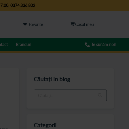
17:00
,
0374.336.802
Favorite
tact
Branduri
Te sunăm noi!
Căutați in blog
Categorii
rarea