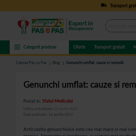
Transport grat
Oferte
Transport gratuit
N
Catena Pas cu Pas
Blog
Genunchi umflat: cauze si remedii
❯
❯
Genunchi umflat: cauze si rem
Postat in:
Sfatul Medicului
Ultima actualizare:
12 aprilie 2022
Data publicării: 12 aprilie 2022
Articulatia genunchiului este cea mai mare si mai com
menisc, ligamente si tendoane, si asigura mai multe fun