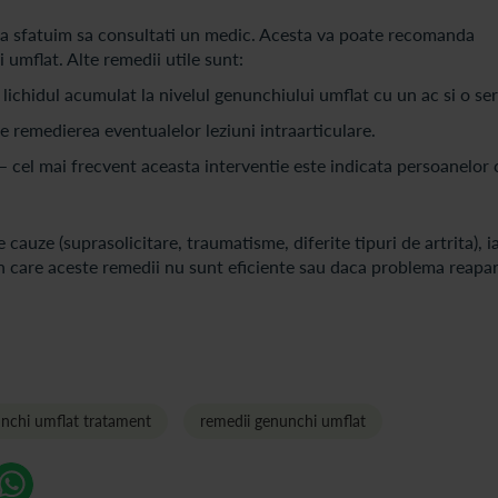
, va sfatuim sa consultati un medic. Acesta va poate recomanda
ui umflat. Alte remedii utile sunt:
ichidul acumulat la nivelul genunchiului umflat cu un ac si o ser
 remedierea eventualelor leziuni intraarticulare.
– cel mai frecvent aceasta interventie este indicata persoanelor 
cauze (suprasolicitare, traumatisme, diferite tipuri de artrita), i
 in care aceste remedii nu sunt eficiente sau daca problema reapa
nchi umflat tratament
remedii genunchi umflat