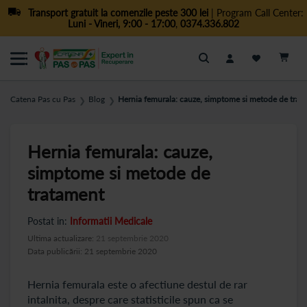
Transport gratuit la comenzile peste 300 lei
| Program Call Center:
Luni - Vineri, 9:00 - 17:00
,
0374.336.802
Cautare
Catena Pas cu Pas
Blog
Hernia femurala: cauze, simptome si metode de trat
❯
❯
Hernia femurala: cauze,
simptome si metode de
tratament
Postat in:
Informatii Medicale
Ultima actualizare:
21 septembrie 2020
Data publicării: 21 septembrie 2020
Hernia femurala este o afectiune destul de rar
intalnita, despre care statisticile spun ca se