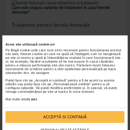
Care este singura varianta de tratament in cazul herniei
femurale?
Tratament pentru hernia femurala
Singura varianta de a repara o hernie femurala este
o interventie chirurgicala, care presupune
Acest site utilizează cookie-uri
impingerea inapoi in abdomen a proeminentei si
Pe lângă cookie-urile care sunt strict necesare pentru funcționarea acestui
site web, folosim cookie-uri care ne ajută să înțelegem cum se navighează
intarirea peretlui abdominal.
pe site-ul nostru și ajută la îmbunătățirea modului în care funcționează site-
ul, de exemplu, făcând rezultatele să fie mai exacte în cazul căutărilor,
Chiar daca in cazul altor hernii tratamentul nu se
pentru a măsura performanța site-ului nostru. Partenerii noștri folosesc
instrumente de urmărire pentru a oferi publicitate personalizată pe baza
impune imediat, in situatia pacientilor cu hernie
obiceiurilor dvs. de navigare.
femurala este recomandat ca tratamentul sa inceapa
Puteți face clic pe „Acceptă si continuă” pentru a fi de acord cu aceste
cat mai repede pentru a se evita posibilitatea
utilizări sau puteți face clic pe „Personalizează setările” pentru a vă
configura opțiunile. Vă puteți modifica preferințele și, în special, vă puteți
incarcerarii sau a strangularii intestinului.
retrage consimțământul pe site-ul nostru în orice moment.
Exista doua modalitati de a repara chirurgical o
Mai multe detalii
aici
.
hernie femurala: chirurgia deschisa si chirurgia
laparoscopica. Cea deschisa presupune o incizie
ACCEPTĂ SI CONTINUĂ
mare in partea de jos a abdomenului, prin care
medicul chirurg sa poata impinge nodulul in