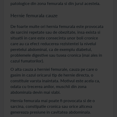
patologice din zona femurala si din jurul acesteia.
Hernie femurala cauze
De foarte multe ori hernia femurala este provocata
de sarcini repetate sau de obezitate, insa exista si
situatii in care este consecinta unor boli cronice
care au ca efect reducerea rezistentei la nivelul
peretelui abdominal, ca de exemplu diabetul,
problemele digestive sau tusea cronica (mai ales in
cazul fumatorilor).
O alta cauza a herniei femurale, cauza pe care o
gasim in cazul oricarui tip de hernie directa, o
constituie varsta inaintata. Motivul este acela ca,
odata cu trecerea anilor, muschii din zona
abdominala devin mai slabi.
Hernia femurala mai poate fi provocata si de o
sarcina, constipatie cronica sau orice altceva
genereaza presiune in cavitatea abdominala.