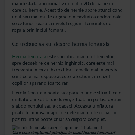
manifesta la aproximativ unul din 20 de pacienti
care au hernie. Acest tip de hernie apare atunci cand
unul sau mai multe organe din cavitatea abdominala
se exteriorizeaza la nivelul regiunii femurale, de
regula prin inelul femural.
Ce trebuie sa stii despre hernia femurala
Hernia femurala
este specifica mai mult femeilor,
spre deosebire de hernia inghinala, care este mai
frecventa in cazul barbatilor. Femeile mai in varsta
sunt cele mai expuse acestei afectiuni, in cazul
copiilor aparand foarte rar.
Hernia femurala poate sa apara in unele situatii ca o
umflatura insotita de dureri, situata in partea de sus
a abdomenului sau a coapsei. Aceasta umflatura
poate fi impinsa inapoi de cele mai multe ori iar in
pozitia intins poate chiar sa dispara complet.
Care este simptomul principal in cazul herniei femurale?