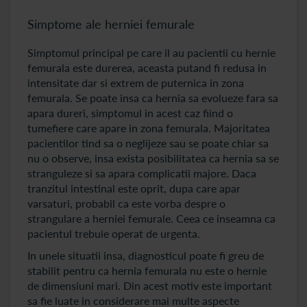
Simptome ale herniei femurale
Simptomul principal pe care il au pacientii cu hernie
femurala este durerea, aceasta putand fi redusa in
intensitate dar si extrem de puternica in zona
femurala. Se poate insa ca hernia sa evolueze fara sa
apara dureri, simptomul in acest caz fiind o
tumefiere care apare in zona femurala. Majoritatea
pacientilor tind sa o neglijeze sau se poate chiar sa
nu o observe, insa exista posibilitatea ca hernia sa se
stranguleze si sa apara complicatii majore. Daca
tranzitul intestinal este oprit, dupa care apar
varsaturi, probabil ca este vorba despre o
strangulare a herniei femurale. Ceea ce inseamna ca
pacientul trebuie operat de urgenta.
In unele situatii insa, diagnosticul poate fi greu de
stabilit pentru ca hernia femurala nu este o hernie
de dimensiuni mari. Din acest motiv este important
sa fie luate in considerare mai multe aspecte