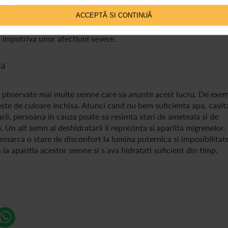
istemului imunitar
ACCEPTĂ SI CONTINUĂ
arit, cu atat organismul respectivei persoane va lupta mai eficie
 si impotriva unor afectiuni severe.
ia
 fi pbservate mai multe semne care sa anunte acest lucru. De exe
este de culoare inchisa. Atunci cand nu bem suficienta apa, cavit
arii, persoana in cauza poate sa resimta stari de ameteala si de
Un alt semn al deshidratarii il reprezinta si aparitia migrenelor.
arca o stare de disconfort la lumina puternica si imposibilitat
la aparitia acestor semne si s ava hidratati suficient din timp.