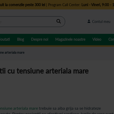
uit la comenzile peste 300 lei
| Program Call Center:
Luni - Vineri, 9:00 - 
Cautare
Contul meu
outati
Blog
Despre noi
Magazinele noastre
Video
Con
une arteriala mare
tii cu tensiune arteriala mare
ensiune arteriala mare
trebuie sa aiba grija sa se hidrateze
acute. Pentru pacientii cu afectiuni cardiace, lunile de vara sunt