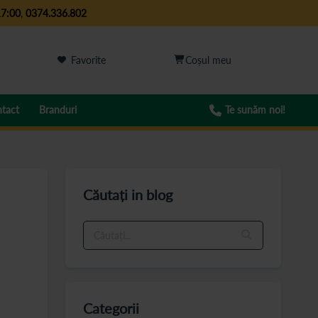
17:00
,
0374.336.802
Favorite
tact
Branduri
Te sunăm noi!
Căutați in blog
Categorii