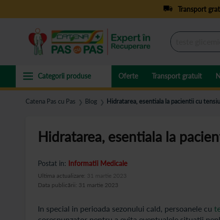
Transport grat
Oferte
Transport gratuit
N
Catena Pas cu Pas
Blog
Hidratarea, esentiala la pacientii cu tensi
❯
❯
Hidratarea, esentiala la pacien
Postat in:
Informatii Medicale
Ultima actualizare:
31 martie 2023
Data publicării: 31 martie 2023
In special in perioada sezonului cald, persoanele cu
t
corespunzator pentru a evita eventualele situatii nepl