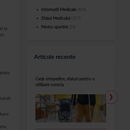
Informatii Medicale
(425)
Sfatul Medicului
(357)
Pentru sportivi
(23)
l la
ol,
Articole recente
anele
Carje ortopedice, sfaturi pentru o
T
utilizare corecta
la
›
ratati
siune
tiv,