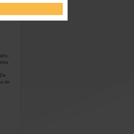
nt
mplu,
atea
 De
ea de