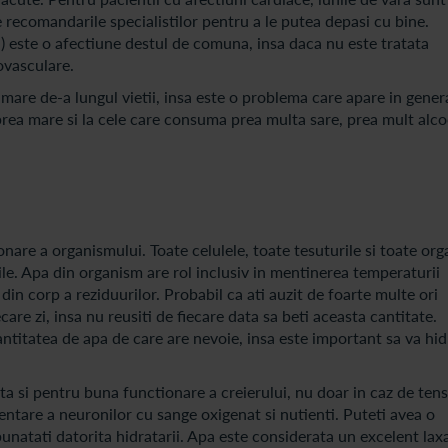
e recomandarile specialistilor pentru a le putea depasi cu bine.
a) este o afectiune destul de comuna, insa daca nu este tratata
ovasculare.
are de-a lungul vietii, insa este o problema care apare in genera
prea mare si la cele care consuma prea multa sare, prea mult alco
nare a organismului. Toate celulele, toate tesuturile si toate org
ile. Apa din organism are rol inclusiv in mentinerea temperaturii
a din corp a reziduurilor. Probabil ca ati auzit de foarte multe ori
are zi, insa nu reusiti de fiecare data sa beti aceasta cantitate.
ntitatea de apa de care are nevoie, insa este important sa va hid
 si pentru buna functionare a creierului, nu doar in caz de ten
entare a neuronilor cu sange oxigenat si nutienti. Puteti avea o
bunatati datorita hidratarii. Apa este considerata un excelent laxa