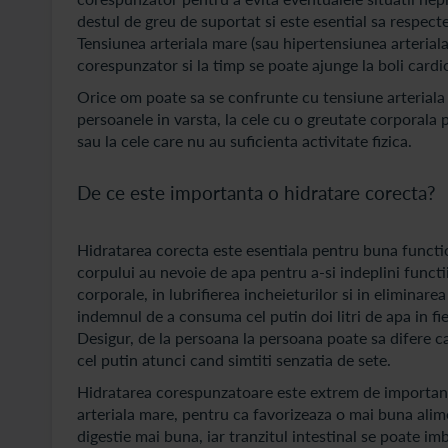
destul de greu de suportat si este esential sa respect
Tensiunea arteriala mare (sau hipertensiunea arterial
corespunzator si la timp se poate ajunge la boli cardi
Orice om poate sa se confrunte cu tensiune arteriala m
persoanele in varsta, la cele cu o greutate corporala 
sau la cele care nu au suficienta activitate fizica.
De ce este importanta o hidratare corecta?
Hidratarea corecta este esentiala pentru buna functio
corpului au nevoie de apa pentru a-si indeplini functi
corporale, in lubrifierea incheieturilor si in eliminare
indemnul de a consuma cel putin doi litri de apa in fiec
Desigur, de la persoana la persoana poate sa difere ca
cel putin atunci cand simtiti senzatia de sete.
Hidratarea corespunzatoare este extrem de importanta
arteriala mare, pentru ca favorizeaza o mai buna alim
digestie mai buna, iar tranzitul intestinal se poate im