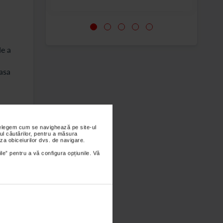
de a
iasa
pecial
, cu
nțelegem cum se navighează pe site-ul
ul căutărilor, pentru a măsura
e
za obiceiurilor dvs. de navigare.
re
ile” pentru a vă configura opțiunile. Vă
icii
 mai