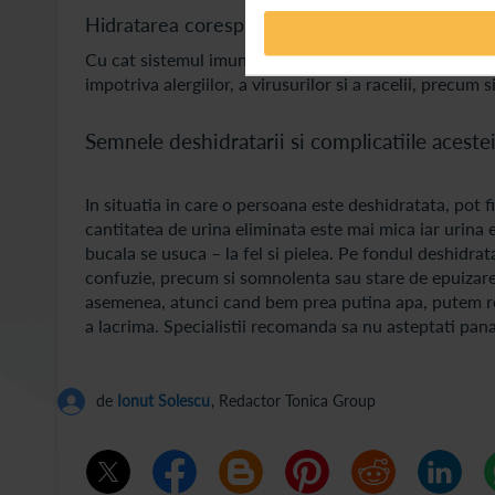
Hidratarea corespunzatoare sprijina intarirea s
Cu cat sistemul imunitar al unei persoane este mai int
impotriva alergiilor, a virusurilor si a racelii, precum
Semnele deshidratarii si complicatiile aceste
In situatia in care o persoana este deshidratata, pot
cantitatea de urina eliminata este mai mica iar urina 
bucala se usuca – la fel si pielea. Pe fondul deshidrat
confuzie, precum si somnolenta sau stare de epuizare. 
asemenea, atunci cand bem prea putina apa, putem rem
a lacrima. Specialistii recomanda sa nu asteptati pana 
de
Ionut Solescu
, Redactor Tonica Group