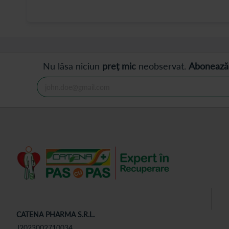
Nu lăsa niciun
preț mic
neobservat.
Abonează
CATENA PHARMA S.R.L.
J2023002710034