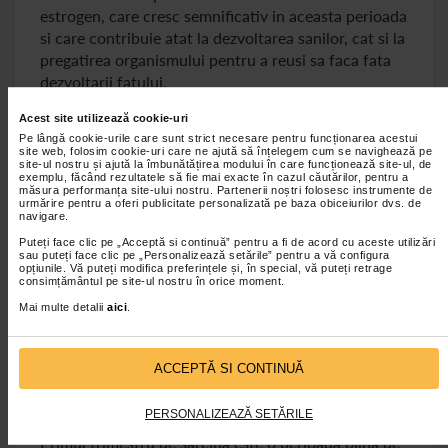
estrogen, care cresc semnificativ in aceasta perioada
si care contribuie atat la dezvoltarea sanilor, cat si la
pregatirea organismului pentru a reusi sa faca fata
dezvoltarii fatului.
Un alt hormon care incepe sa creasca este
Acest site utilizează cookie-uri
prolactina, acesta avand un rol important in
Pe lângă cookie-urile care sunt strict necesare pentru funcționarea acestui
site web, folosim cookie-uri care ne ajută să înțelegem cum se navighează pe
pregatirea glandelor mamare pentru productia de
site-ul nostru și ajută la îmbunătățirea modului în care funcționează site-ul, de
lapte. Schimbarile hormonale din primul trimestru
exemplu, făcând rezultatele să fie mai exacte în cazul căutărilor, pentru a
măsura performanța site-ului nostru. Partenerii noștri folosesc instrumente de
de sarcina implica si relaxina, hormon care ajuta la
urmărire pentru a oferi publicitate personalizată pe baza obiceiurilor dvs. de
navigare.
relaxarea ligamentelor si a articulatiilor pelviene,
Puteți face clic pe „Acceptă si continuă” pentru a fi de acord cu aceste utilizări
ceea ce pregateste corpul pentru nastere. Toate
sau puteți face clic pe „Personalizează setările” pentru a vă configura
schimbarile de ordin hormonal care au loc in aceasta
opțiunile. Vă puteți modifica preferințele și, în special, vă puteți retrage
consimțământul pe site-ul nostru în orice moment.
perioada pot sa duca la aparitia mai multor
Mai multe detalii
aici
.
simptome, ca de exemplu greata sau balonarea,
oboseala sau schimbarile de dispozitie.
ACCEPTĂ SI CONTINUĂ
Recomandari pentru o sarcina sanatoasa in
primul trimestru
PERSONALIZEAZĂ SETĂRILE
Primul trimestru de sarcina este o perioada plina de