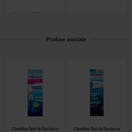
fie nevoie de purtarea
saptamani din perioada
unui nou dispozitiv si
de sarcina.
anume de centu...
13 noiembrie 2023
citește articolul
citește articolul
Produse asociate
Clearblue Test de Sarcina cu
Clearblue Test de Sarcina cu