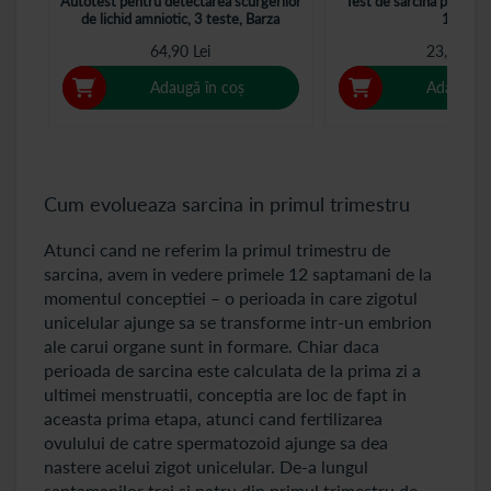
Autotest pentru detectarea scurgerilor
Test de sarcina pe Sapt
de lichid amniotic, 3 teste, Barza
1buc
64,90 Lei
23,90 Lei
Adaugă în coș
Adaugă î
Cum evolueaza sarcina in primul trimestru
Atunci cand ne referim la primul trimestru de
sarcina, avem in vedere primele 12 saptamani de la
momentul conceptiei – o perioada in care zigotul
unicelular ajunge sa se transforme intr-un embrion
ale carui organe sunt in formare. Chiar daca
perioada de sarcina este calculata de la prima zi a
ultimei menstruatii, conceptia are loc de fapt in
aceasta prima etapa, atunci cand fertilizarea
ovulului de catre spermatozoid ajunge sa dea
nastere acelui zigot unicelular. De-a lungul
saptamanilor trei si patru din primul trimestru de