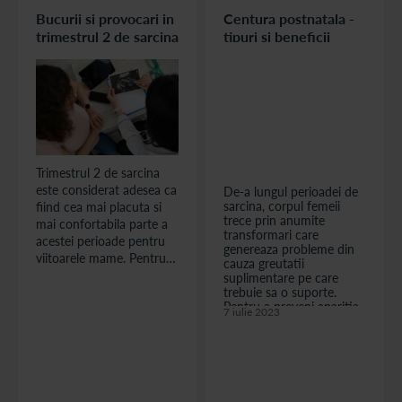
Bucurii si provocari in
Centura postnatala -
trimestrul 2 de sarcina
tipuri si beneficii
Trimestrul 2 de sarcina
este considerat adesea ca
De-a lungul perioadei de
sarcina, corpul femeii
fiind cea mai placuta si
trece prin anumite
mai confortabila parte a
transformari care
acestei perioade pentru
genereaza probleme din
viitoarele mame. Pentru
cauza greutatii
foarte multe dintre
suplimentare pe care
femeile insarcinate, intre
trebuie sa o suporte.
Pentru a preveni aparitia
saptamana 14 si
7 iulie 2023
durerilor lombare sau a
saptamana 27, se ajunge
blocajelor musculare,
la o imbunatatire a starii
specialistii recomanda
generale si la o diminuare
utilizarea centurilor
a simptomelor neplacute
prenatale. Insa, odata ce
femeia a nascut, poate sa
ce sunt asociate primelor