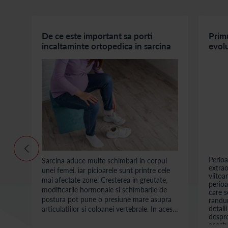
De ce este important sa porti
Primu
incaltaminte ortopedica in sarcina
evolu
horm
uc,
n
a.
Perioa
Sarcina aduce multe schimbari in corpul
extrao
unei femei, iar picioarele sunt printre cele
viitoa
mai afectate zone. Cresterea in greutate,
perioa
modificarile hormonale si schimbarile de
care s
postura pot pune o presiune mare asupra
randur
detali
articulatiilor si coloanei vertebrale. In acest
despre
context, incaltamintea joaca un rol esential.
acestu