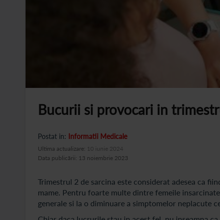
Bucurii si provocari in trimest
Postat in:
Informatii Medicale
Ultima actualizare:
10 iunie 2024
Data publicării: 13 noiembrie 2023
Trimestrul 2 de sarcina este considerat adesea ca fiin
mame. Pentru foarte multe dintre femeile insarcinate,
generale si la o diminuare a simptomelor neplacute c
Chiar daca lucrurile stau in acest fel, nu inseamna ca