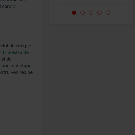
i carora
velul de energie
l trimestru de
 si de
l unei noi etape
entru venirea pe