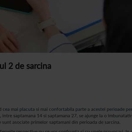
rul 2 de sarcina
d cea mai placuta si mai confortabila parte a acestei perioade pen
 intre saptamana 14 si saptamana 27, se ajunge la o imbunatatire
e sunt asociate primelor saptamani din perioada de sarcina.
 femeile respective nu se vor confrunta si cu unele provocari. In 