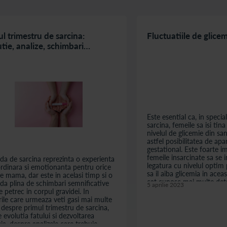
l trimestru de sarcina:
Fluctuatiile de glicem
tie, analize, schimbari
onale
Este esential ca, in specia
sarcina, femeile sa isi tin
nivelul de glicemie din sa
astfel posibilitatea de apa
gestational. Este foarte i
femeile insarcinate sa se 
da de sarcina reprezinta o experienta
legatura cu nivelul optim 
rdinara si emotionanta pentru orice
sa il aiba glicemia in acea
re mama, dar este in acelasi timp si o
cat cunosc mai multe deta
da plina de schimbari semnificative
5 aprilie 2023
subiect, cu at...
e petrec in corpul gravidei. In
ile care urmeaza veti gasi mai multe
i despre primul trimestru de sarcina,
 evolutia fatului si dezvoltarea
ia, despre analizele care trebuie