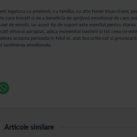
ti legatura cu prietenii, cu familia, cu alte femei insarcinate, pe
n care treceti si de a beneficia de sprijinul emotional de care ave
usel de emotii, iar acest tip de suport este esential pentru starea 
ficati viitorul apropiat, adica momentul nasterii si tot ceea ce es
ieste aceasta perioada in felul ei, atat bucuriile cat si provocaril
 si sustinerea emotionala.
Articole similare