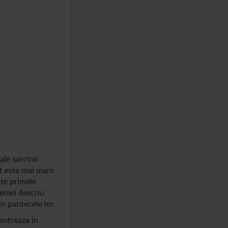
ale sarcinii
rt este mai mare
ite primele
femei descriu
n pantecele lor.
entreaza in