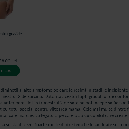
entru gravide
88,00 Lei
în coș
iminetii si alte simptome pe care le resimt in stadiile incipiente 
trimestrul 2 de sarcina. Datorita acestui fapt, gradul lor de confo
a anterioara. Tot in trimestrul 2 de sarcina pot incepe sa fie simt
t cu totul special pentru viitoarea mama. Cele mai multe dintre 
ta, care marcheaza legatura pe care o au cu copilul care creste i
a se stabilizeze, foarte multe dintre femeile insarcinate se conc