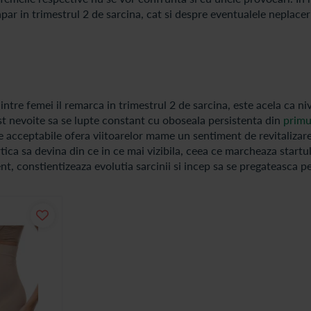
apar in trimestrul 2 de sarcina, cat si despre eventualele neplacer
ntre femei il remarca in trimestrul 2 de sarcina, este acela ca ni
st nevoite sa se lupte constant cu oboseala persistenta din
primu
te acceptabile ofera viitoarelor mame un sentiment de revitalizare
tica sa devina din ce in ce mai vizibila, ceea ce marcheaza startu
t, constientizeaza evolutia sarcinii si incep sa se pregateasca p