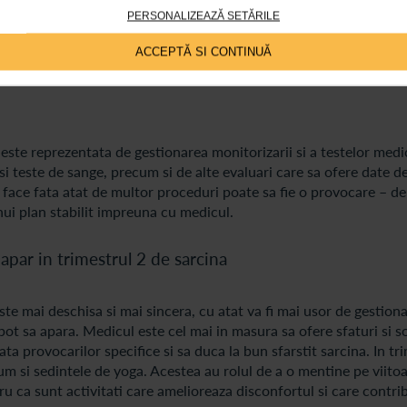
PERSONALIZEAZĂ SETĂRILE
e incep sa apara problemele legate de greutatea corporala. Crester
constituie o sursa de ingrijorare pentru unele dintre femei. Spec
ACCEPTĂ SI CONTINUĂ
rea unui echilibru sanatos in ceea ce priveste alimentatia si sa 
este reprezentata de gestionarea monitorizarii si a testelor medi
si teste de sange, precum si de alte evaluari care sa ofere date d
a face fata atat de multor proceduri poate sa fie o provocare – d
nui plan stabilit impreuna cu medicul.
apar in trimestrul 2 de sarcina
e mai deschisa si mai sincera, cu atat va fi mai usor de gestiona
ot sa apara. Medicul este cel mai in masura sa ofere sfaturi si so
ta provocarilor specifice si sa duca la bun sfarstit sarcina. In tr
recum si sedintele de yoga. Acestea au rolul de a o mentine pe viit
ru ca sunt activitati care amelioreaza disconfortul si care contri