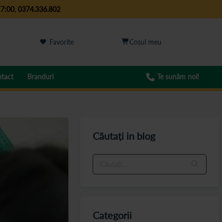
17:00
,
0374.336.802
Favorite
tact
Branduri
Te sunăm noi!
Căutați in blog
Categorii