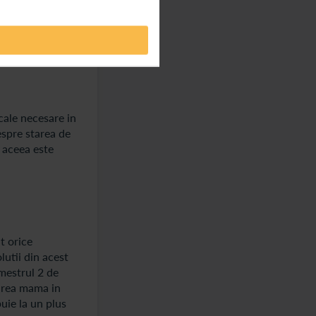
ea in greutate
ialistii
evite stresul
cale necesare in
espre starea de
e aceea este
t orice
lutii din acest
imestrul 2 de
oarea mama in
buie la un plus