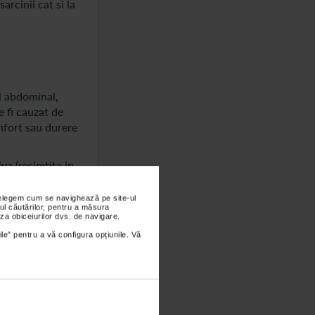
arcinii cat si la
l abdominal,
e fi cauzat de
onfort sau durere
va (resimtita in
i pozitii
nțelegem cum se navighează pe site-ul
ul căutărilor, pentru a măsura
za obiceiurilor dvs. de navigare.
ile” pentru a vă configura opțiunile. Vă
ste fluctuatii
lungul
rijorare pana la