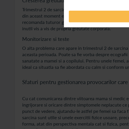
Cresterea greutatii corporale
Trimestrul 2 de sarcina reprezinta si perioada in car
din aceast moment este perfect normala, insa poate sa 
recomanda tuturor gravidelor sa aiba in vedere mentine
inutil vis a vis de propria greutate corporala.
Monitorizare si teste
O alta problema care apare in trimestrul 2 de sarcina 
aceasta perioada. Poate sa fie vorba despre ecografii 
sanatate a mamei si a copilului. Pentru unele femei, 
ideal ca situatia sa fie abordata cu calm si conform u
Sfaturi pentru gestionarea provocarilor care 
Cu cat comunicarea dintre viitoarea mama si medic est
ingrijorare si oricare dintre simptomele neplacute ce p
punct de vedere, ajutandu-le astfel pe femei sa faca fa
sarcina sunt utile si unele exercitii fizice usoare, p
forma, atat din perspectiva mentala cat si fizica, pent