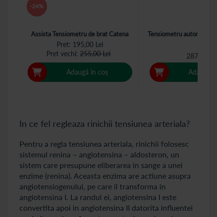
-24%
Assista Tensiometru de brat Catena
Tensiometru automat br
Pret
195,00 Lei
Pret vechi
255,00 Lei
287,90 Le
Adaugă în coș
Adaugă î
In ce fel regleaza rinichii tensiunea arteriala?
Pentru a regla tensiunea arteriala, rinichii folosesc
sistemul renina – angiotensina – aldosteron, un
sistem care presupune eliberarea in sange a unei
enzime (renina). Aceasta enzima are actiune asupra
angiotensiogenului, pe care il transforma in
angiotensina I. La randul ei, angiotensina I este
convertita apoi in angiotensina II datorita influentei