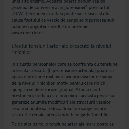
unei alte enzime. Aceasta poarta denumirea de
„enzima de conversie a angiotensinei”, prescurtat
„ECA”. Tensiunea arteriala poate sa creasca si din
cauza faptului ca vasele de sange se ingusteaza sub
actiunea angiotensinei II – un puternic
vasoconstrictor.
Efectul tensiunii arteriale crescute la nivelul
rinichilor
In situatia persoanelor care se confrunta cu tensiune
arteriala crescuta (hipertensiune arteriala) poate sa
apara o presiune mai mare asupra vaselor de sange
de la nivelul rinichilor, motiv pentru care rinichii
ajung sa se deterioreze gradual. Atunci cand
presiunea arteriala este una mare, aceasta poate sa
genereze anumite modificari ale structurii vaselor
renale si poate sa reduca fluxul de sange inspre
tesuturile renale, afecatandu-le negativ functiile.
Pe de alta parte, o tensiune arteriala mare poate sa