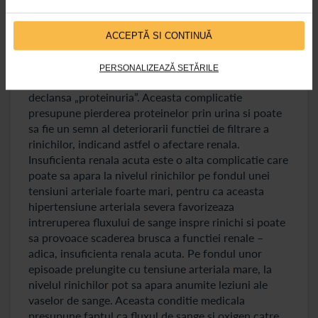
leziuni, un efect negativ poate sa fie scaderea
functiei renale. Astfel, unii pacienti pot sa aiba
ACCEPTĂ SI CONTINUĂ
nevoie de dializa sau poate sa fie vorba chiar despre
un transplant renal.
PERSONALIZEAZĂ SETĂRILE
La pesoanele cu tensiune arteriala crescuta se poate
declansa „proteinuria”. Aceasta complicatie
presupune pierderea proteinelor prin urina si poate
sa fie un semn al deteriorarii functiei de filtrare a
rinichilor, indicand astfel o afectare renala.
Insuficienta renala acuta este o alta complicatie care
poate sa apara la nivelul rinichilor pe fondul unei
tensiuni arteriale foarte mari, pentru ca aceasta
hipertensiune arteriala severa favorizeaza
intreruperea fluxului de sange inspre rinichi si poate
sa provoace scaderea brusca a functiei renale –
adica, insuficienta renala acuta. Pe fondul unor
episoade prelungite cu tensiune arteriala mare, la
nivelul rinichilor pot sa apara anumite leziuni ale
vaselor de sange. Aceasta conditie medicala
presupune faptul ca fluxul de sange si oxigen catre