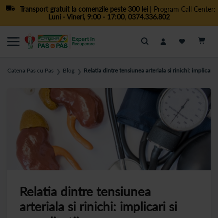
Transport gratuit la comenzile peste 300 lei
| Program Call Center:
Luni - Vineri, 9:00 - 17:00
,
0374.336.802
Cautare
Catena Pas cu Pas
Blog
Relatia dintre tensiunea arteriala si rinichi: implicari 
❯
❯
Relatia dintre tensiunea
arteriala si rinichi: implicari si