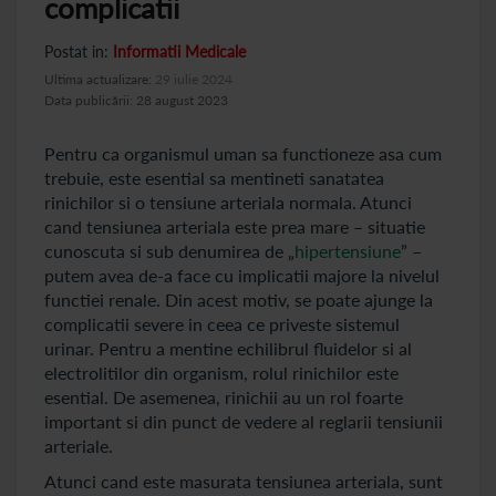
complicatii
Postat in:
Informatii Medicale
Ultima actualizare:
29 iulie 2024
Data publicării: 28 august 2023
Pentru ca organismul uman sa functioneze asa cum
trebuie, este esential sa mentineti sanatatea
rinichilor si o tensiune arteriala normala. Atunci
cand tensiunea arteriala este prea mare – situatie
cunoscuta si sub denumirea de „
hipertensiune
” –
putem avea de-a face cu implicatii majore la nivelul
functiei renale. Din acest motiv, se poate ajunge la
complicatii severe in ceea ce priveste sistemul
urinar. Pentru a mentine echilibrul fluidelor si al
electrolitilor din organism, rolul rinichilor este
esential. De asemenea, rinichii au un rol foarte
important si din punct de vedere al reglarii tensiunii
arteriale.
Atunci cand este masurata tensiunea arteriala, sunt