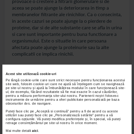
provoace o crestere a filtrarii glomerulare si de
aceea se poate ajunge la deteriorarea in timp a
membranelor filtrante ale rinichilor. Ca o consecinta,
in aceste cazuri se poate ajunge la o pierdere de
proteine, dar si de alte substante care se afla in urina
si care sunt importante pentru buna functionare a
organismului. Este o situatie in care persoana
afectata poate ajunge la proteinurie sau la alte
complicatii ce implica rinichii.
Complicatiile care pot sa apara la rinichi din
cauza unei tensiuni arteriale mari
Acest site utilizează cookie-uri
Pe lângă cookie-urile care sunt strict necesare pentru funcționarea acestui
site web, folosim cookie-uri care ne ajută să înțelegem cum se navighează
La persoanele cu tensiune arteriala mare exista
pe site-ul nostru și ajută la îmbunătățirea modului în care funcționează site-
ul, de exemplu, făcând rezultatele să fie mai exacte în cazul căutărilor,
riscul de a aparea mai multe complicatii la nivelul
pentru a măsura performanța site-ului nostru. Partenerii noștri folosesc
rinichilor. Una dintre aceste complicatii este
instrumente de urmărire pentru a oferi publicitate personalizată pe baza
obiceiurilor dvs. de navigare.
reprezentata de boala renala cronica, iar printre
Puteți face clic pe „Acceptă si continuă” pentru a fi de acord cu aceste
principalii factori care pot duce la declansarea
utilizări sau puteți face clic pe „Personalizează setările” pentru a vă
acestei afectiuni se numara hipertensiunea arteriala.
configura opțiunile. Vă puteți modifica preferințele și, în special, vă puteți
retrage consimțământul pe site-ul nostru în orice moment.
Odata cu trecerea timpului, treptat, rinichii pot
Mai multe detalii
aici
.
ajunge sa prezinte unele leziuni. Din cauza acestor