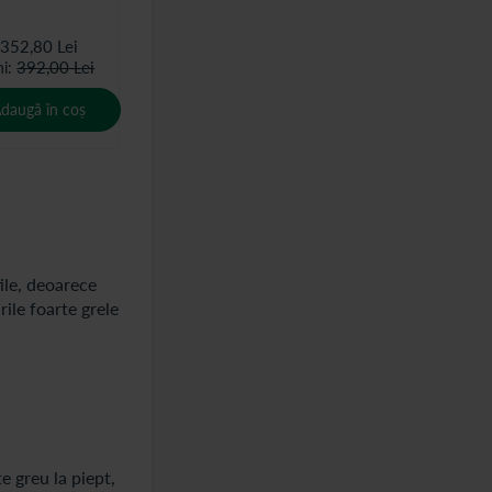
352,80 Lei
392,00 Lei
hi
daugă în coș
ile, deoarece
ile foarte grele
te greu la piept,