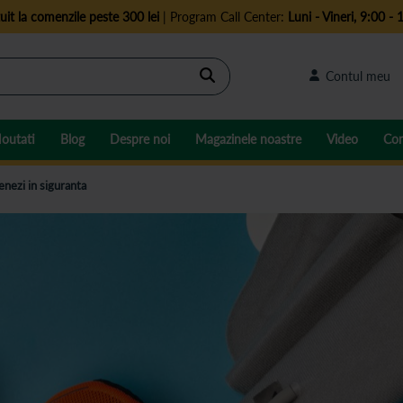
uit la comenzile peste 300 lei
| Program Call Center:
Luni - Vineri, 9:00 - 
Cautare
Contul meu
outati
Blog
Despre noi
Magazinele noastre
Video
Con
enezi in siguranta