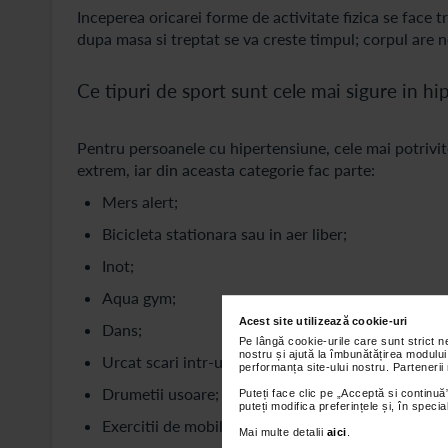
Inceperea oricarei forme de activitate fizica se face
dupa masa si treptat se va creste timpul; corpul are 
Ce tipuri de sport sunt cele mai sigure in h
Pentru persoanele cu hipertensiune, cele mai potrivite
extrem, iar din aceasta categorie fac parte:
Mers alert;
Bicicleta stationara sau in aer liber;
Inot;
Aqua gym;
Acest site utilizează cookie-uri
Dans;
Pe lângă cookie-urile care sunt strict 
nostru și ajută la îmbunătățirea modului
Urcat scari intr-un ritm confortabil;
performanța site-ului nostru. Partenerii
Drumetii usoare;
Puteți face clic pe „Acceptă si continuă”
puteți modifica preferințele și, în spec
Exercitii de mobilitate;
Mai multe detalii
aici
.