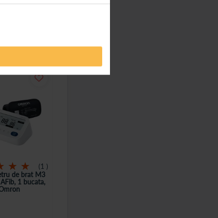
te. Daca se
1
100%
tru de brat M3
AFib, 1 bucata,
Omron