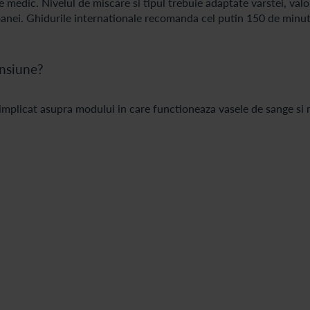
edic. Nivelul de miscare si tipul trebuie adaptate varstei, valor
ersoanei. Ghidurile internationale recomanda cel putin 150 de minut
ensiune?
 implicat asupra modului in care functioneaza vasele de sange si