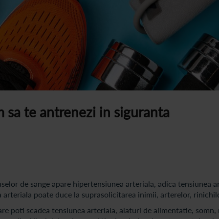
 sa te antrenezi in siguranta
selor de sange apare hipertensiunea arteriala, adica tensiunea ar
rteriala poate duce la suprasolicitarea inimii, arterelor, rinichilo
are poti scadea tensiunea arteriala, alaturi de alimentatie, somn,