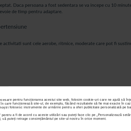
 treptat. Daca persoana a fost sedentara se va incepe cu 10 minut
nevoie de timp pentru adaptare.
ipertensiune
 activitati sunt cele aerobe, ritmice, moderate care pot fi sustin
necesare pentru funcționarea acestui site web, folosim cookie-uri care ne ajută să î
 în care funcționează site-ul, de exemplu, făcând rezultatele să fie mai exacte în caz
 noștri folosesc instrumente de urmărire pentru a oferi publicitate personalizată pe ba
 pentru a fi de acord cu aceste utilizări sau puteți face clic pe „Personalizează setăr
ial, vă puteți retrage consimțământul pe site-ul nostru în orice moment.