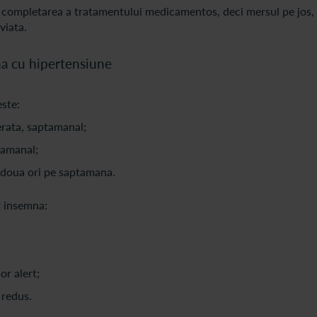
 completarea a tratamentului medicamentos, deci mersul pe jos, 
viata.
a cu hipertensiune
ste:
rata, saptamanal;
tamanal;
e doua ori pe saptamana.
t insemna:
or alert;
 redus.