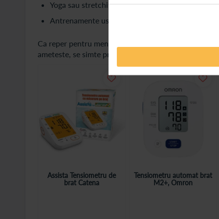
Yoga sau stretching;
Antrenamente usoare cu greutati mici.
Ca reper pentru mentinerea unui nivel optim de efort: 
ameteste, se simte presiune in piept, intensitatea est
Assista Tensiometru de
Tensiometru automat brat
brat Catena
M2+, Omron