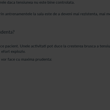
rele daca tensiunea nu este bine controlata.
n antrenamentele la sala este de a deveni mai rezistenta, mai mo
rudenta?
e pacient. Unele activitati pot duce la cresterea brusca a tensiun
efort exploziv.
e vor face cu maxima prudenta: