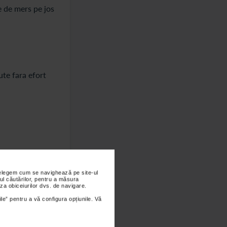
e de mers pe jos
ute fara efort
nțelegem cum se navighează pe site-ul
ul căutărilor, pentru a măsura
za obiceiurilor dvs. de navigare.
ile” pentru a vă configura opțiunile. Vă