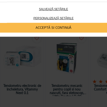
SALVEAZĂ SETĂRILE
PERSONALIZEAZĂ SETĂRILE
in timpul efortului ar trebui sa se poata vorbi in propozitii scur
e prea mare.
ACCEPTĂ SI CONTINUĂ
Rating:
Tensiometru electronic de
Tensiometru mecanic
Tensiome
incheietura, Vitammy
pentru copii si nou
Comfort 
Next 0.1
nascuti, fara stetoscop,
Little Doctor LD 80