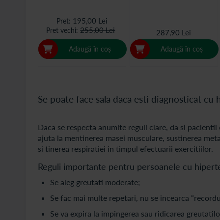
195,00 Lei
Pret
255,00 Lei
Pret vechi
287,90 Lei
Adaugă în coș
Adaugă în coș
Se poate face sala daca esti diagnosticat cu
Daca se respecta anumite reguli clare, da si pacientii
ajuta la mentinerea masei musculare, sustinerea metabo
si tinerea respiratiei in timpul efectuarii exercitiilor.
Reguli importante pentru persoanele cu hiperte
Se aleg greutati moderate;
Se fac mai multe repetari, nu se incearca “recordu
Se va expira la impingerea sau ridicarea greutatilor 