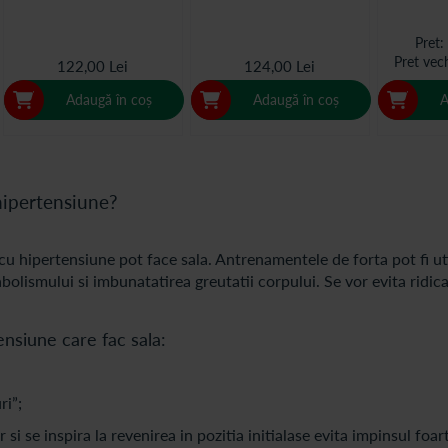
Pret
Pret vec
122,00 Lei
124,00 Lei
Adaugă în coș
Adaugă în coș
A
 hipertensiune?
 cu hipertensiune pot face sala. Antrenamentele de forta pot fi ut
lismului si imbunatatirea greutatii corpului. Se vor evita ridicar
nsiune care fac sala:
ri”;
si se inspira la revenirea in pozitia initialase evita impinsul foar