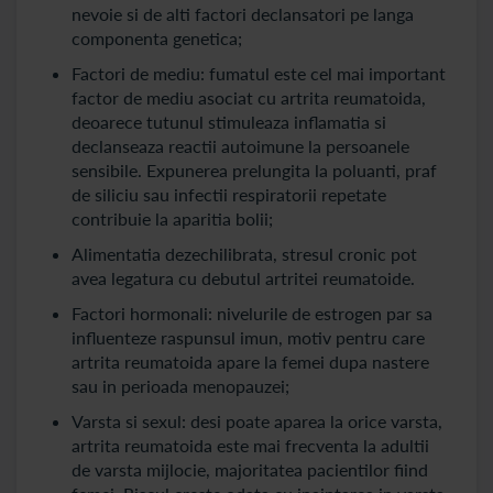
nevoie si de alti factori declansatori pe langa
componenta genetica;
Factori de mediu: fumatul este cel mai important
factor de mediu asociat cu artrita reumatoida,
deoarece tutunul stimuleaza inflamatia si
declanseaza reactii autoimune la persoanele
sensibile. Expunerea prelungita la poluanti, praf
de siliciu sau infectii respiratorii repetate
contribuie la aparitia bolii;
Alimentatia dezechilibrata, stresul cronic pot
avea legatura cu debutul artritei reumatoide.
Factori hormonali: nivelurile de estrogen par sa
influenteze raspunsul imun, motiv pentru care
artrita reumatoida apare la femei dupa nastere
sau in perioada menopauzei;
Varsta si sexul: desi poate aparea la orice varsta,
artrita reumatoida este mai frecventa la adultii
de varsta mijlocie, majoritatea pacientilor fiind