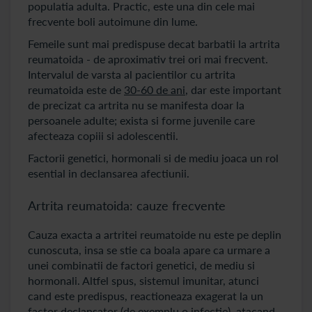
populatia adulta. Practic, este una din cele mai
frecvente boli autoimune din lume.
Femeile sunt mai predispuse decat barbatii la artrita
reumatoida - de aproximativ trei ori mai frecvent.
Intervalul de varsta al pacientilor cu artrita
reumatoida este de
30-60 de ani
, dar este important
de precizat ca artrita nu se manifesta doar la
persoanele adulte; exista si forme juvenile care
afecteaza copiii si adolescentii.
Factorii genetici, hormonali si de mediu joaca un rol
esential in declansarea afectiunii.
Artrita reumatoida: cauze frecvente
Cauza exacta a artritei reumatoide nu este pe deplin
cunoscuta, insa se stie ca boala apare ca urmare a
unei combinatii de factori genetici, de mediu si
hormonali. Altfel spus, sistemul imunitar, atunci
cand este predispus, reactioneaza exagerat la un
factor declansator (de exemplu o infectie), atacand