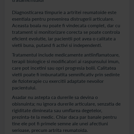
Diagnosticarea timpurie a artritei reumatoide este
esentiala pentru prevenirea distrugerii articulare.
Aceasta boala nu poate fi vindecata complet, dar cu
tratament si monitorizare corecta se poate controla
eficient evolutie, iar pacientii pot avea o calitate a
vietii buna, putand fi activi si independenti.
Tratamentul include medicamente antiinflamatoare,
terapii biologice si modificatori ai raspunsului imun,
care pot incetini sau opri progresia bolii. Calitatea
vietii poate fi imbunatatita semnificativ prin sedinte
de fizioterapie cu exercitii adaptate nevoilor
pacientului.
Asadar nu astepta ca durerile sa devina o
obisnuinta; nu ignora durerile articulare, senzatia de
rigiditate dimineata sau umflarea degetelor,
prezinta-te la medic. Chiar daca par banale pentru
tine ele pot fi primele semne ale unei afectiuni
serioase, precum artrita reumatoida.