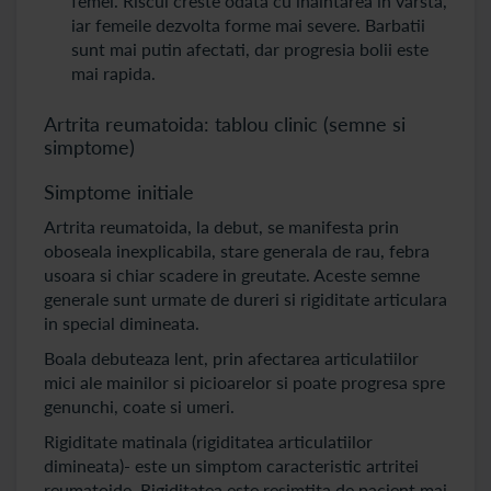
femei. Riscul creste odata cu inaintarea in varsta,
iar femeile dezvolta forme mai severe. Barbatii
sunt mai putin afectati, dar progresia bolii este
mai rapida.
Artrita reumatoida: tablou clinic (semne si
simptome)
Simptome initiale
Artrita reumatoida, la debut, se manifesta prin
oboseala inexplicabila, stare generala de rau, febra
usoara si chiar scadere in greutate. Aceste semne
generale sunt urmate de dureri si rigiditate articulara
in special dimineata.
Boala debuteaza lent, prin afectarea articulatiilor
mici ale mainilor si picioarelor si poate progresa spre
genunchi, coate si umeri.
Rigiditate matinala (rigiditatea articulatiilor
dimineata)- este un simptom caracteristic artritei
reumatoide. Rigiditatea este resimtita de pacient mai