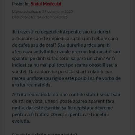
Postat in:
Sfatul Medicului
Ultima actualizare:
29 octombrie 2025
Data publicării: 24 octombrie 2025
Te trezesti cu degetele intepenite sau cu dureri
articulare care te impiedica sa tii cum trebuie cana
de cafea sau de ceai? Sau durerile articulare iti
afecteaza activitatile uzuale precum imbracatul sau
spalatul pe dinti si fac totul sa para un chin? Ar fi
indicat sa nu mai pui totul pe seama oboselii sau a
varstei. Daca durerile persista si articulatiile par
mereu umflate sau rigide este posibil sa fie vorba de
artrita reumatoida.
Artrita reumatoida nu tine cont de statut social sau
de stil de viata, uneori poate aparea aparent fara
motiv, dar este esential sa fie depistata devreme
pentru a fi tratata corect si pentru a -I incetini
evolutia.
Ce este artrita reumatoida?