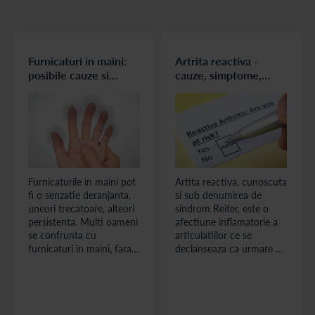
Furnicaturi in maini:
Artrita reactiva -
posibile cauze si
cauze, simptome,
solutii
diagnostic si
tratament
Furnicaturile in maini pot
Artita reactiva, cunoscuta
fi o senzatie deranjanta,
si sub denumirea de
uneori trecatoare, alteori
sindrom Reiter, este o
persistenta. Multi oameni
afectiune inflamatorie a
se confrunta cu
articulatiilor ce se
furnicaturi in maini, fara
declanseaza ca urmare a
sa stie ce se intampla
unei infectii
exact in organismul lor.
gastrointestinale sau
De la oboseala temporara
genito-urinare. Aceasta
pana la afectiuni
forma de artrita