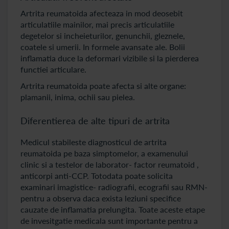
Artrita reumatoida afecteaza in mod deosebit
articulatiile mainilor, mai precis articulatiile
degetelor si incheieturilor, genunchii, gleznele,
coatele si umerii. In formele avansate ale. Bolii
inflamatia duce la deformari vizibile si la pierderea
functiei articulare.
Artrita reumatoida poate afecta si alte organe:
plamanii, inima, ochii sau pielea.
Diferentierea de alte tipuri de artrita
Medicul stabileste diagnosticul de artrita
reumatoida pe baza simptomelor, a examenului
clinic si a testelor de laborator- factor reumatoid ,
anticorpi anti-CCP. Totodata poate solicita
examinari imagistice- radiografii, ecografii sau RMN-
pentru a observa daca exista leziuni specifice
cauzate de inflamatia prelungita. Toate aceste etape
de invesitgatie medicala sunt importante pentru a