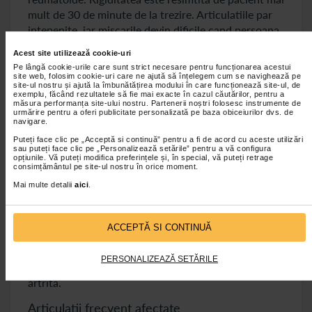
mult de 30 de minute de la trezire. Articulatiile par
intepenite, iar miscarile devin dificile cand persoana
afectata incearca sa se mobilizeze.
Acest site utilizează cookie-uri
Inflamatia articulatiilor (dureri, umflaturi) - este
Pe lângă cookie-urile care sunt strict necesare pentru funcționarea acestui
site web, folosim cookie-uri care ne ajută să înțelegem cum se navighează pe
semnul distinctiv al artritei reumatoide.
Articulatiile
site-ul nostru și ajută la îmbunătățirea modului în care funcționează site-ul, de
exemplu, făcând rezultatele să fie mai exacte în cazul căutărilor, pentru a
afectate devin calde, umflate si dureroase la
măsura performanța site-ului nostru. Partenerii noștri folosesc instrumente de
atingere. Pielea din jur poate fi rosie, iar in caz de
urmărire pentru a oferi publicitate personalizată pe baza obiceiurilor dvs. de
navigare.
activitate intensa disconfortul este mare.
Puteți face clic pe „Acceptă si continuă” pentru a fi de acord cu aceste utilizări
sau puteți face clic pe „Personalizează setările” pentru a vă configura
Simetria simptomelor (afectarea ambelor parti
opțiunile. Vă puteți modifica preferințele și, în special, vă puteți retrage
ale corpului)
consimțământul pe site-ul nostru în orice moment.
Mai multe detalii
aici
.
Prin comparatie cu alte tipuri de artrita, artrita
reumatoida se manifesta simetric. In alte cuvinte
daca o articulatie a mainii drepte este inflamata,
ACCEPTĂ SI CONTINUĂ
atunci aceeasi articulatie de la maana stanga este si
ea afectata. Aceasta simetrie este un diferentiator
PERSONALIZEAZĂ SETĂRILE
esential intre artrita reumatoida si alte tipuri de
artrita.
Articulatii frecvent afectate