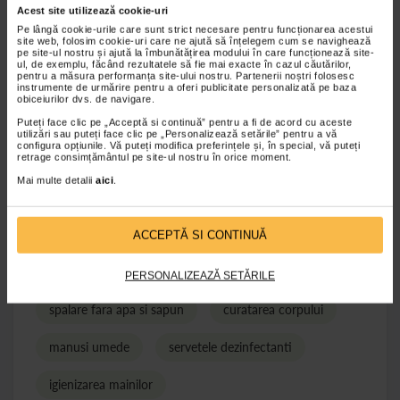
se pot deplasa la dus sau care se deplaseaza cu
Acest site utilizează cookie-uri
dificultate, aceste manusi au inceput sa fie din ce in
Pe lângă cookie-urile care sunt strict necesare pentru funcționarea acestui
site web, folosim cookie-uri care ne ajută să înțelegem cum se navighează
ce mai solicitate si de catre persoanele fara
pe site-ul nostru și ajută la îmbunătățirea modului în care funcționează site-
ul, de exemplu, făcând rezultatele să fie mai exacte în cazul căutărilor,
dificultati locomotorii. Atunci cand suntem in zona
pentru a măsura performanța site-ului nostru. Partenerii noștri folosesc
unde nu exista apa curenta, inclusiv atunci cand nu
instrumente de urmărire pentru a oferi publicitate personalizată pe baza
obiceiurilor dvs. de navigare.
avem timp, atunci cand ne aflam intr-o perioada de
Puteți face clic pe „Acceptă si continuă” pentru a fi de acord cu aceste
recuperare si este de dorit repaosul, manusile pre-
utilizări sau puteți face clic pe „Personalizează setările” pentru a vă
imbibate gata de folosire reprezinta o alegere
configura opțiunile. Vă puteți modifica preferințele și, în special, vă puteți
retrage consimțământul pe site-ul nostru în orice moment.
salvatoare.
Mai multe detalii
aici
.
de
tonica
, Redactie Tonica Group
ACCEPTĂ SI CONTINUĂ
dezinfectanti
manusi pre-imbibate
PERSONALIZEAZĂ SETĂRILE
spalare fara apa si sapun
curatarea corpului
manusi umede
servetele dezinfectanti
igienizarea mainilor