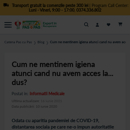
Transport gratuit la comenzile peste 300 lei
| Program Call Center:
Luni - Vineri, 9:00 - 17:00
,
0374.336.802
Cautare
Catena Pas cu Pas
Blog
Cum ne mentinem igiena atunci cand nu avem acces l
❯
❯
Cum ne mentinem igiena
atunci cand nu avem acces la...
dus?
Postat in:
Informatii Medicale
Ultima actualizare:
16 iunie 2021
Data publicării: 10 iunie 2020
Odata cu aparitia pandemiei de COVID-19,
distantarea sociala pe care ne-o impun autoritatile