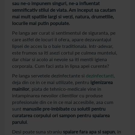
sau ne-o impunem singuri, ne-a influentat
semnificativ stilul de viata. Am inceput sa cautam
mai mult spatiile largi si verzi, natura, drumetiile,
locurile mai putin populate.
Pe langa aer curat si sentimentul de siguranta, pe
care astfel de locuri il ofera, apare dezavantajul
lipsei de acces la o baie traditionala. Intr-adevar,
este frumos sa iti asezi cortul pe culmea muntelui,
dar chiar si acolo ai nevoie sa iti mentii igiena
corporala. Cum faci asta in lipsa apei curente?
Pe langa servetele dezinfectante si
dezinfectanti
,
deja din ce in ce mai utilizate, pentru
igienizarea
mainilor
, piata de tehnico-medicale vine in
intampinarea nevoilor clientilor cu produse
profesionale din ce in ce mai accesibile, asa cum
sunt
manusile pre-imbibate cu solutii pentru
curatarea corpului ori sampon pentru spalarea
parului
.
Desi poate suna straniu
spalare fara apa si sapun
, in