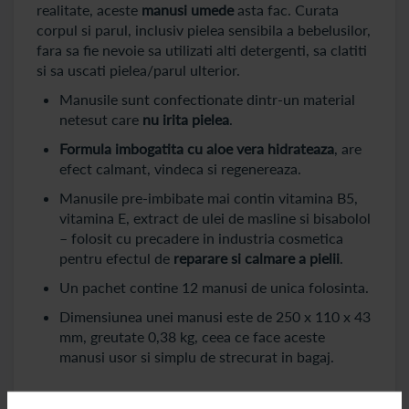
realitate, aceste
manusi umede
asta fac. Curata
corpul si parul, inclusiv pielea sensibila a bebelusilor,
fara sa fie nevoie sa utilizati alti detergenti, sa clatiti
si sa uscati pielea/parul ulterior.
Manusile sunt confectionate dintr-un material
netesut care
nu irita pielea
.
Formula imbogatita cu aloe vera hidrateaza
, are
efect calmant, vindeca si regenereaza.
Manusile pre-imbibate mai contin vitamina B5,
vitamina E, extract de ulei de masline si bisabolol
– folosit cu precadere in industria cosmetica
pentru efectul de
reparare si calmare a pielii
.
Un pachet contine 12 manusi de unica folosinta.
Dimensiunea unei manusi este de 250 x 110 x 43
mm, greutate 0,38 kg, ceea ce face aceste
manusi usor si simplu de strecurat in bagaj.
Utilizate initial pentru toaletarea pacientilor care nu