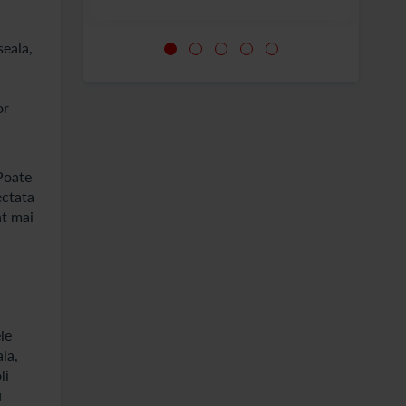
seala,
or
 Poate
ectata
nt mai
le
la,
li
u