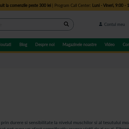
uit la comenzile peste 300 lei
| Program Call Center:
Luni - Vineri, 9:00 - 
Cautare
Contul meu
outati
Blog
Despre noi
Magazinele noastre
Video
Con
rin durere si sensibilitate la nivelul muschilor si al tesutului mo
at pot avea un efect semnificativ asupra vietii de zi cu zi. Fibro