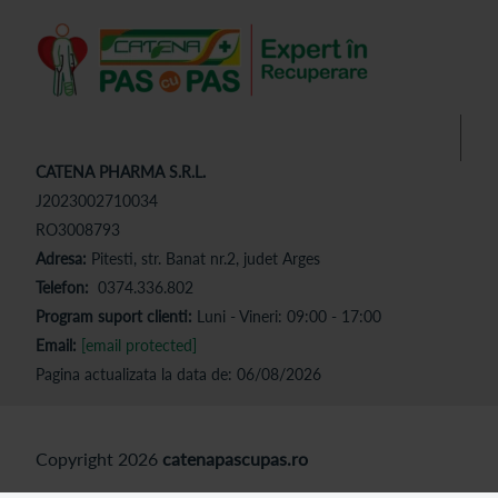
CATENA PHARMA S.R.L.
J2023002710034
RO3008793
Adresa:
Pitesti, str. Banat nr.2, judet Arges
Telefon:
0374.336.802
Program suport clienti:
Luni - Vineri: 09:00 - 17:00
Email:
[email protected]
Pagina actualizata la data de: 06/08/2026
Copyright 2026
catenapascupas.ro