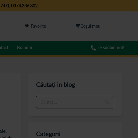
17:00
,
0374.336.802
Favorite
tact
Branduri
Te sunăm noi!
Căutați in blog
ale.
Categorii
mialgia