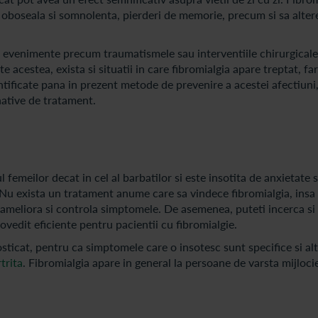
 oboseala si somnolenta, pierderi de memorie, precum si sa alter
e evenimente precum traumatismele sau interventiile chirurgicale
 acestea, exista si situatii in care fibromialgia apare treptat, fa
ificate pana in prezent metode de prevenire a acestei afectiuni,
rnative de tratament.
 femeilor decat in cel al barbatilor si este insotita de anxietate s
. Nu exista un tratament anume care sa vindece fibromialgia, insa 
 ameliora si controla simptomele. De asemenea, puteti incerca si
dovedit eficiente pentru pacientii cu fibromialgie.
osticat, pentru ca simptomele care o insotesc sunt specifice si al
trita
. Fibromialgia apare in general la persoane de varsta mijlocie