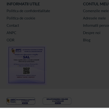
INFORMATII UTILE
CONTUL MEU
Politica de confidentialitate
Comenzile mele
Politica de cookie
Adresele mele
Contact
Informatii perso
ANPC
Despre noi
ODR
Blog