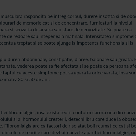
 musculara raspandita pe intreg corpul, durere insotita si de obo
lburari de memorie cat si de concentrare, furnicaturi la nivelul
para si senzatia de arsura sau stare de nervozitate. Se poate ca
otite de redoare sau intepeneala matinala. Intensitatea simptomel
ccentua treptat si se poate ajunge la impotenta functionala si la
plu dureri abdominale, constipatie, diaree, balonare sau greata.
cutanate, vederea poate sa fie afectata si se poate ca persoana af
re faptul ca aceste simptome pot sa apara la orice varsta, insa su
oximativ 30 si 50 de ani.
iei fibromialgiei, insa exista teorii conform carora una din cauze
olului si al hormonului cresterii, dezechilibru care duce la obosea
. Filbromialgia are ca factori de risc atat boli reumatice cat si bo
dincolo de teoriile care dezbat cauzele aparitiei fibromialgiei, n