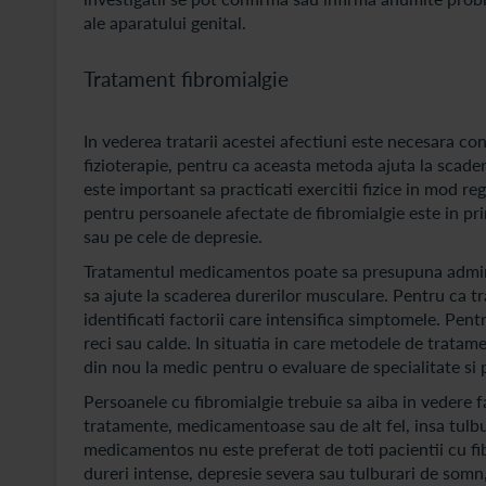
ale aparatului genital.
Tratament fibromialgie
In vederea tratarii acestei afectiuni este necesara co
fizioterapie, pentru ca aceasta metoda ajuta la scader
este important sa practicati exercitii fizice in mod re
pentru persoanele afectate de fibromialgie este in pri
sau pe cele de depresie.
Tratamentul medicamentos poate sa presupuna admini
sa ajute la scaderea durerilor musculare. Pentru ca tra
identificati factorii care intensifica simptomele. Pentr
reci sau calde. In situatia in care metodele de trata
din nou la medic pentru o evaluare de specialitate si
Persoanele cu fibromialgie trebuie sa aiba in vedere 
tratamente, medicamentoase sau de alt fel, insa tulbu
medicamentos nu este preferat de toti pacientii cu fibr
dureri intense, depresie severa sau tulburari de somn,