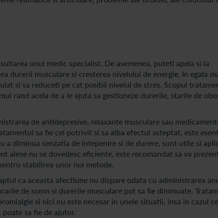
nsultarea unui medic specialist. De asemenea, puteti apela si la
ea durerii musculare si cresterea nivelului de energie. In egala m
gulat si sa reduceti pe cat posibil nivelul de stres. Scopul tratame
mul rand acela de a le ajuta sa gestioneze durerile, starile de obo
strarea de antidepresive, relaxante musculare sau medicament
tamentul sa fie cel potrivit si sa aiba efectul asteptat, este esent
u a diminua senzatia de intepenire si de durere, sunt utile si aplic
ment alese nu se dovedesc eficiente, este recomandat sa va prezen
 pentru stabilirea unor noi metode.
faptul ca aceasta afectiune nu dispare odata cu administrarea an
rarile de somn si durerile musculare pot sa fie diminuate. Trata
omialgie si nici nu este necesar in unele situatii, insa in cazul c
 poate sa fie de ajutor.