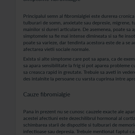
Principalul semn al fibromialgiei este durerea cronica
tulburari de somn, anxietate sau depresie, migrene, tu
mainilor si dureri articulare. De asemenea, poate sa a
simptomele sa fie mai intense dimineata si sa fie ins
poate sa varieze, dar tendinta acestora este de a se a
afectarea vietii sociale normale.
Exista si alte simptome care pot sa apara, ca de exem
sa apara sensibilitate la frig si pot aparea probleme 
sa creasca rapid in greutate. Trebuie sa aveti in vede
des intalnite la persoane cu varsta cuprinsa intre apr
Cauze fibromialgie
Pana in prezent nu se cunosc cauzele exacte ale aparit
acestei afectiuni este dezechilibrul hormonal al cortiz
schimbarea starii de dispozitie si tulburari de memorie
infectioase sau depresia. Trebuie mentionat faptul ca, 