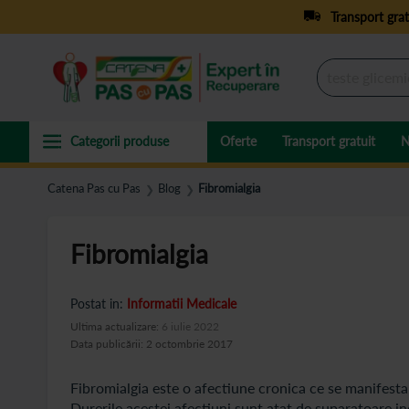
Transport grat
Oferte
Transport gratuit
N
Catena Pas cu Pas
Blog
Fibromialgia
❯
❯
Fibromialgia
Postat in:
Informatii Medicale
Ultima actualizare:
6 iulie 2022
Data publicării: 2 octombrie 2017
Fibromialgia este o afectiune cronica ce se manifesta p
Durerile acestei afectiuni sunt atat de suparatoare inc