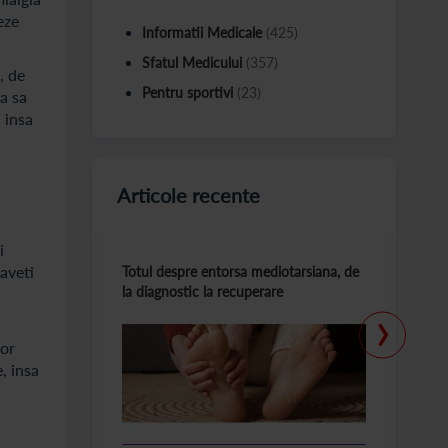
eze
Informatii Medicale
(425)
Sfatul Medicului
(357)
, de
Pentru sportivi
(23)
ra sa
 insa
Articole recente
i
aveti
Totul despre entorsa mediotarsiana, de
C
la diagnostic la recuperare
m
›
tor
, insa