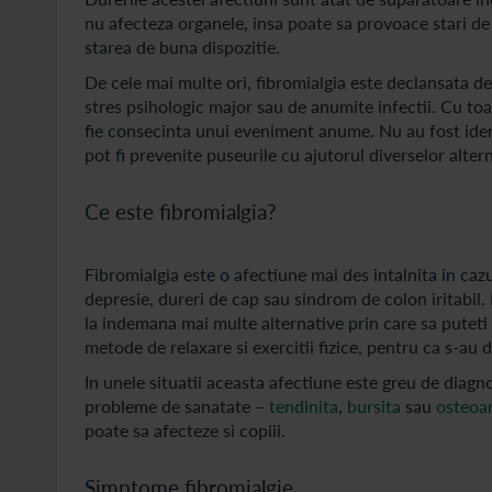
nu afecteza organele, insa poate sa provoace stari de
starea de buna dispozitie.
De cele mai multe ori, fibromialgia este declansata d
stres psihologic major sau de anumite infectii. Cu toate
fie consecinta unui eveniment anume. Nu au fost ident
pot fi prevenite puseurile cu ajutorul diverselor alte
Ce este fibromialgia?
Fibromialgia este o afectiune mai des intalnita in cazul
depresie, dureri de cap sau sindrom de colon iritabil
la indemana mai multe alternative prin care sa puteti
metode de relaxare si exercitii fizice, pentru ca s-au 
In unele situatii aceasta afectiune este greu de diagn
probleme de sanatate –
tendinita
,
bursita
sau
osteoar
poate sa afecteze si copiii.
Simptome fibromialgie