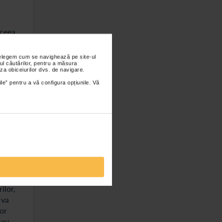
 ceea
ul in
nțelegem cum se navighează pe site-ul
nivelul
ul căutărilor, pentru a măsura
za obiceiurilor dvs. de navigare.
ile” pentru a vă configura opțiunile. Vă
a
 asa
ntru
ilor,
 va
or
sau