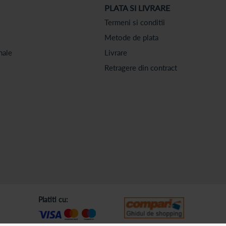
PLATA SI LIVRARE
Termeni si conditii
Metode de plata
nale
Livrare
Retragere din contract
Platiti cu: