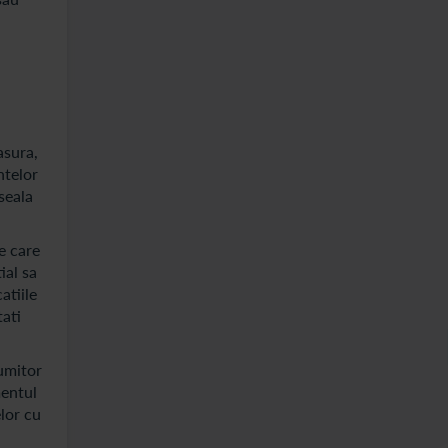
asura,
ntelor
seala
e care
ial sa
atiile
tati
umitor
mentul
elor cu