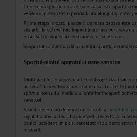
Consecinta pierderii de masa osoasa este aparitia frac
vedere simptomatic o perioada indelungata, motiv pent
Prima etapa in cazul pierderii de masa osoasa este os
situatie, la cel mai mic impact (care la o persoana cu 
procesul de vindecare este anevoios si intarziat.
Sportul-aliatul aparatului osos sanatos
Multi pacienti diagnosticati cu osteoporoza traiesc c
activitati fizice. Teama de a face o fractura este just
sport si consultul medicului anterior inceperii activit
sanatosi.
Studii recente au demonstrat faptul ca
exercitiile fizi
regulat a unei activitati fizice veti creste forta si re
posibil accident. In plus, cercetatorii au demonstrat 
miscarii.