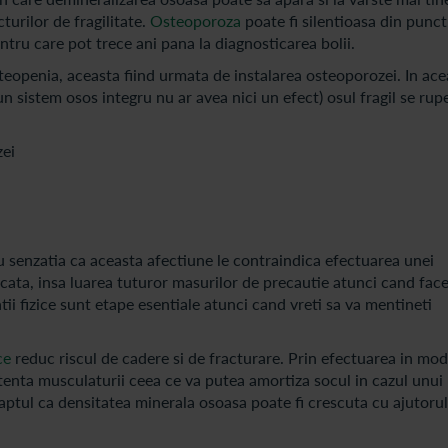
turilor de fragilitate.
Osteoporoza
poate fi silentioasa din punct
ru care pot trece ani pana la diagnosticarea bolii.
teopenia, aceasta fiind urmata de instalarea osteoporozei. In ace
un sistem osos integru nu ar avea nici un efect) osul fragil se rupe
u senzatia ca aceasta afectiune le contraindica efectuarea unei
ificata, insa luarea tuturor masurilor de precautie atunci cand face
atii fizice sunt etape esentiale atunci cand vreti sa va mentineti
ce
reduc riscul de cadere si de fracturare. Prin efectuarea in mod
zistenta musculaturii ceea ce va putea amortiza socul in cazul unui
faptul ca densitatea minerala osoasa poate fi crescuta cu ajutorul