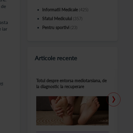
 de
Informatii Medicale
(425)
Sfatul Medicului
(357)
asta
Pentru sportivi
(23)
 iar
Articole recente
Totul despre entorsa mediotarsiana, de
C
ti
la diagnostic la recuperare
m
›