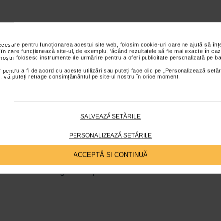
sa va sfatuiti cu medicul curant. Testarea densitatii minerale os
necesare pentru funcționarea acestui site web, folosim cookie-uri care ne ajută să î
 osului dar si a riscului de osteoporoza si fractura. Pentru pacien
 în care funcționează site-ul, de exemplu, făcând rezultatele să fie mai exacte în caz
 noștri folosesc instrumente de urmărire pentru a oferi publicitate personalizată pe ba
 recomandate urmatoarele forme de miscare: aerobic, yoga, stret
 pentru a fi de acord cu aceste utilizări sau puteți face clic pe „Personalizează setăr
sterea fortei si masei musculare. Indiferent ce fel de activitate spo
ial, vă puteți retrage consimțământul pe site-ul nostru în orice moment.
atoriu sa incepeti in mod gradual
exercitiile fizice
pentru a nu
ea unui kinetoterapeut este extrem de importanta. Acesta va poa
ivite in functie de stadiul bolii.
SALVEAZĂ SETĂRILE
stemul osos, in cazul pacientilor cu osteoporoza sunt cateva activ
citanta si activitatile cu impact puternic pot duce la aparitia fractu
PERSONALIZEAZĂ SETĂRILE
esupun indoiri si rasuciri (flexia excesiva a trunchiului, aplecaril
ACCEPTĂ SI CONTINUĂ
 medicamentos. Alaturi de acestea, sportul si alimentatia bogata
 va mentineti integritatea aparatului osos.