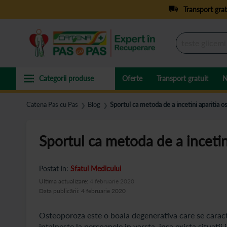
Transport grat
Oferte
Transport gratuit
N
Catena Pas cu Pas
Blog
Sportul ca metoda de a incetini aparitia 
❯
❯
Sportul ca metoda de a incetin
Postat in:
Sfatul Medicului
Ultima actualizare:
4 februarie 2020
Data publicării: 4 februarie 2020
Osteoporoza este o boala degenerativa care se caract
intalneste la persoanele in varsta, insa exista situatii