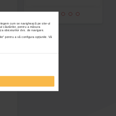
oase va
nțelegem cum se navighează pe site-ul
tii
ul căutărilor, pentru a măsura
za obiceiurilor dvs. de navigare.
ching
ile” pentru a vă configura opțiunile. Vă
rtiva
te
itati
rilor.
e).
 in