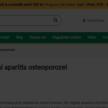
uit la comenzile peste 300 lei
| Program Call Center:
Luni - Vineri, 9:00 - 
Cautare
Contul meu
outati
Blog
Despre noi
Magazinele noastre
Video
Con
osteoporozei
i aparitia osteoporozei
erizeaza prin pierderea masei osoase. De regula aceasta afectiu
 in care demineralizarea osoasa poate sa apara si la varste mai tin