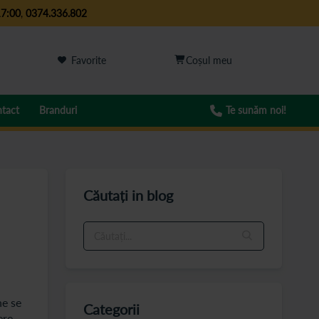
17:00
,
0374.336.802
Favorite
tact
Branduri
Te sunăm noi!
Căutați in blog
ne se
Categorii
ere.