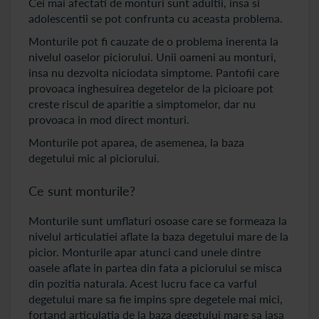
Cei mai afectati de monturi sunt adultii, insa si
adolescentii se pot confrunta cu aceasta problema.
Monturile pot fi cauzate de o problema inerenta la
nivelul oaselor piciorului. Unii oameni au monturi,
insa nu dezvolta niciodata simptome. Pantofii care
provoaca inghesuirea degetelor de la picioare pot
creste riscul de aparitie a simptomelor, dar nu
provoaca in mod direct monturi.
Monturile pot aparea, de asemenea, la baza
degetului mic al piciorului.
Ce sunt monturile?
Monturile sunt umflaturi osoase care se formeaza la
nivelul articulatiei aflate la baza degetului mare de la
picior. Monturile apar atunci cand unele dintre
oasele aflate in partea din fata a piciorului se misca
din pozitia naturala. Acest lucru face ca varful
degetului mare sa fie impins spre degetele mai mici,
fortand articulatia de la baza degetului mare sa iasa