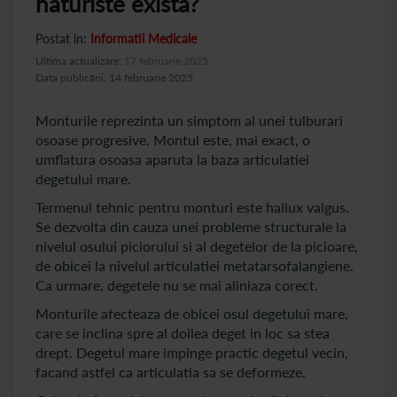
naturiste exista?
Postat in:
Informatii Medicale
Ultima actualizare:
17 februarie 2025
Data publicării: 14 februarie 2025
Monturile reprezinta un simptom al unei tulburari
osoase progresive. Montul este, mai exact, o
umflatura osoasa aparuta la baza articulatiei
degetului mare.
Termenul tehnic pentru monturi este hallux valgus.
Se dezvolta din cauza unei probleme structurale la
nivelul osului piciorului si al degetelor de la picioare,
de obicei la nivelul articulatiei metatarsofalangiene.
Ca urmare, degetele nu se mai aliniaza corect.
Monturile afecteaza de obicei osul degetului mare,
care se inclina spre al doilea deget in loc sa stea
drept. Degetul mare impinge practic degetul vecin,
facand astfel ca articulatia sa se deformeze.