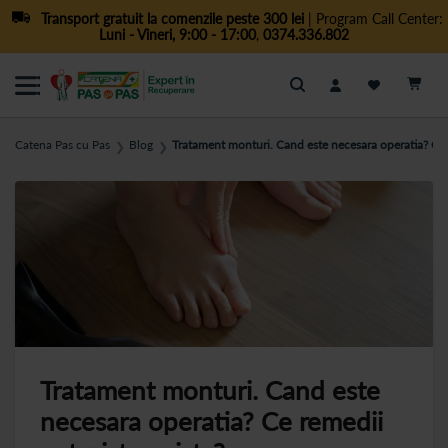
Transport gratuit la comenzile peste 300 lei
| Program Call Center:
Luni - Vineri, 9:00 - 17:00
,
0374.336.802
Cautare
Catena Pas cu Pas
Blog
Tratament monturi. Cand este necesara operatia? Ce r
❯
❯
Tratament monturi. Cand este
necesara operatia? Ce remedii