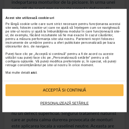
indepartarea monturilor de la picioare. In urma unei
operatii de acest gen se poate corecta deformatia
degetului afectat de monturi, ceea ce inseamna ca si
Acest site utilizează cookie-uri
durerea va fi ameliorata. Tratamentul chirurgical al
Pe lângă cookie-urile care sunt strict necesare pentru funcționarea acestui
monturilor este cea mai buna optiune, deoarece,
site web, folosim cookie-uri care ne ajută să înțelegem cum se navighează
pe site-ul nostru și ajută la îmbunătățirea modului în care funcționează site-
imediat dupa recuperare, pacientii afectati pot purta
ul, de exemplu, făcând rezultatele să fie mai exacte în cazul căutărilor,
pentru a măsura performanța site-ului nostru. Partenerii noștri folosesc
incaltamintea preferata sau pot face sport fara a
instrumente de urmărire pentru a oferi publicitate personalizată pe baza
resimti durere.
obiceiurilor dvs. de navigare.
Puteți face clic pe „Acceptă si continuă” pentru a fi de acord cu aceste
Pentru prevenirea complicatiilor, dar si pentru ca
utilizări sau puteți face clic pe „Personalizează setările” pentru a vă
pacientul afectat de monturi sa duca o viata
configura opțiunile. Vă puteți modifica preferințele și, în special, vă puteți
retrage consimțământul pe site-ul nostru în orice moment.
normala este recomandat ca operatia de corectare
Mai multe detalii
aici
.
sa se realizeze timpuriu.
Tratamentul naturist al monturilor
ACCEPTĂ SI CONTINUĂ
Trebuie mentionat faptul ca nu exista tratamente
naturiste pentru monturile de la picioare, deoarece
PERSONALIZEAZĂ SETĂRILE
aceasta afectiune reprezinta o deformare a oaselor,
nu un defect superficial. Singurul tratament naturist
care ar putea calma durerea provocata de monturi
este aplicarea locala a vaselinei neutre. Aceasta are