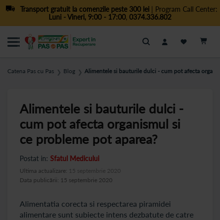
Transport gratuit la comenzile peste 300 lei
| Program Call Center:
Luni - Vineri, 9:00 - 17:00
,
0374.336.802
Cautare
Catena Pas cu Pas
Blog
Alimentele si bauturile dulci - cum pot afecta organ
❯
❯
Alimentele si bauturile dulci -
cum pot afecta organismul si
ce probleme pot aparea?
Postat in:
Sfatul Medicului
Ultima actualizare:
15 septembrie 2020
Data publicării: 15 septembrie 2020
Alimentatia corecta si respectarea piramidei
alimentare sunt subiecte intens dezbatute de catre