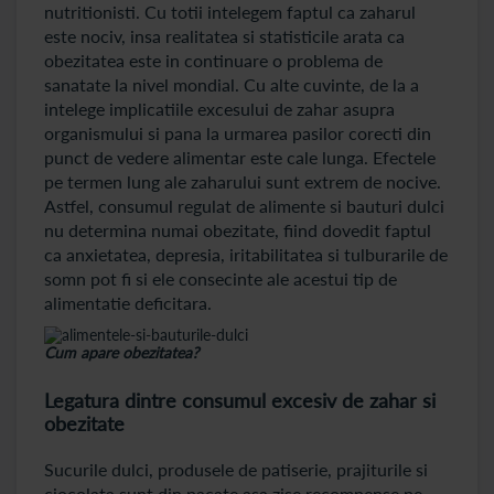
nutritionisti. Cu totii intelegem faptul ca zaharul
este nociv, insa realitatea si statisticile arata ca
obezitatea este in continuare o problema de
sanatate la nivel mondial. Cu alte cuvinte, de la a
intelege implicatiile excesului de zahar asupra
organismului si pana la urmarea pasilor corecti din
punct de vedere alimentar este cale lunga. Efectele
pe termen lung ale zaharului sunt extrem de nocive.
Astfel, consumul regulat de alimente si bauturi dulci
nu determina numai obezitate, fiind dovedit faptul
ca anxietatea, depresia, iritabilitatea si tulburarile de
somn pot fi si ele consecinte ale acestui tip de
alimentatie deficitara.
Cum apare obezitatea?
Legatura dintre consumul excesiv de zahar si
obezitate
Sucurile dulci, produsele de patiserie, prajiturile si
ciocolata sunt din pacate asa zise recompense pe