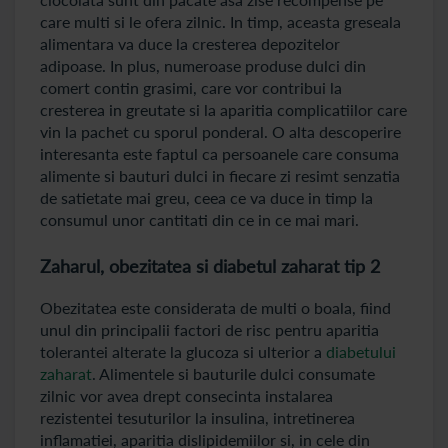
care multi si le ofera zilnic. In timp, aceasta greseala
alimentara va duce la cresterea depozitelor
adipoase. In plus, numeroase produse dulci din
comert contin grasimi, care vor contribui la
cresterea in greutate si la aparitia complicatiilor care
vin la pachet cu sporul ponderal. O alta descoperire
interesanta este faptul ca persoanele care consuma
alimente si bauturi dulci in fiecare zi resimt senzatia
de satietate mai greu, ceea ce va duce in timp la
consumul unor cantitati din ce in ce mai mari.
Zaharul, obezitatea si diabetul zaharat tip 2
Obezitatea este considerata de multi o boala, fiind
unul din principalii factori de risc pentru aparitia
tolerantei alterate la glucoza si ulterior a
diabetului
zaharat
. Alimentele si bauturile dulci consumate
zilnic vor avea drept consecinta instalarea
rezistentei tesuturilor la insulina, intretinerea
inflamatiei, aparitia dislipidemiilor si, in cele din