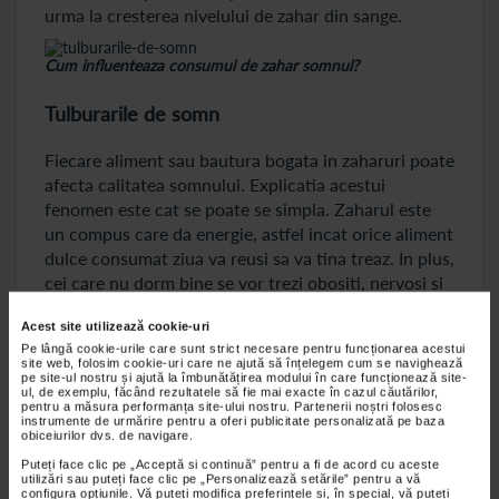
urma la cresterea nivelului de zahar din sange.
Cum influenteaza consumul de zahar somnul?
Tulburarile de somn
Fiecare aliment sau bautura bogata in zaharuri poate
afecta calitatea somnului. Explicatia acestui
fenomen este cat se poate se simpla. Zaharul este
un compus care da energie, astfel incat orice aliment
dulce consumat ziua va reusi sa va tina treaz. In plus,
cei care nu dorm bine se vor trezi obositi, nervosi si
anxiosi.
Acest site utilizează cookie-uri
Pe lângă cookie-urile care sunt strict necesare pentru funcționarea acestui
Zaharul in exces poate predispune catre
site web, folosim cookie-uri care ne ajută să înțelegem cum se navighează
cancer
pe site-ul nostru și ajută la îmbunătățirea modului în care funcționează site-
ul, de exemplu, făcând rezultatele să fie mai exacte în cazul căutărilor,
pentru a măsura performanța site-ului nostru. Partenerii noștri folosesc
instrumente de urmărire pentru a oferi publicitate personalizată pe baza
Alaturi de obezitate si diabet zaharat, o alta
obiceiurilor dvs. de navigare.
problema ridicata de catre oamenii de stiinta este
Puteți face clic pe „Acceptă si continuă” pentru a fi de acord cu aceste
cea a legaturii dintre consumul de alimente si
utilizări sau puteți face clic pe „Personalizează setările” pentru a vă
configura opțiunile. Vă puteți modifica preferințele și, în special, vă puteți