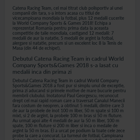
Catena Racing Team, cel mai titrat club polisportiv al unei
companii din tara, s-a intors acasa cu titlul de
vicecampioana mondiala la fotbal, plus 12 medalii cucerite
la World Company Sports & Games 2018! Echipa a
reprezentat Romania pentru prima data la aceasta
competitie de talie mondiala, castigand 12 medalii: 7
medalii de aur la natatie, 5 medalii de argint la fotbal,
alergare si natatie, precum si un excelent loc 8 la Tenis de
Masa (din 44 de echipe!).
Debutul Catena Racing Team in cadrul World
Company Sports&Games 2018 s-a lasat cu
medalii inca din prima zi
Debutul Catena Racing Team in cadrul World Company
Sports&Games 2018 a fost pur si simplu unul de exceptie,
prima zi aducand si primele motive de mare bucurie pentru
membrii clubului. Inotatorul Paul Georgescu, recunocut
drept cel mai rapid roman care a traversat Canalul Manecii
fara costum de neopren, a obtinut 5 medalii, dintre care 3
de aur la probele de inot 100 m liber, 50 m spate si 100 m
mixt, si 2 de argint, la probele 100 m bras si 50 m fluture.
Au urmat apoi alte 4 medalii de aur la 50 m liber, 100 m
spate, 100 m fluture si 200 m liber si inca o medalie de
argint la 50 m bras. El a urcat pe podium la toate cele zece
probe la care a concurat.
La turneul de fotbal, Campioana