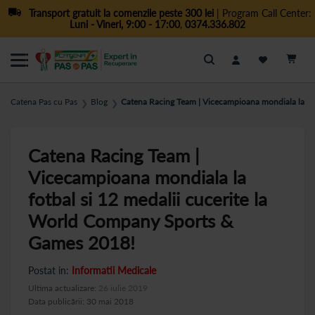
Transport gratuit la comenzile peste 300 lei
| Program Call Center:
Luni - Vineri, 9:00 - 17:00
,
0374.336.802
Cautare
Catena Pas cu Pas
Blog
Catena Racing Team | Vicecampioana mondiala la fo
❯
❯
Catena Racing Team |
Vicecampioana mondiala la
fotbal si 12 medalii cucerite la
World Company Sports &
Games 2018!
Postat in:
Informatii Medicale
Ultima actualizare:
26 iulie 2019
Data publicării: 30 mai 2018