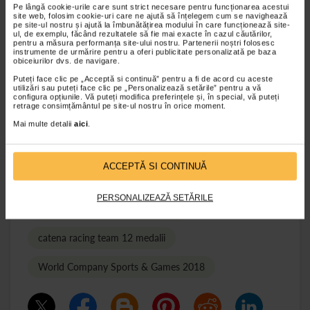
Ajuns la cea de-a II-a editie, evenimentul a reunit 6.000 de
Pe lângă cookie-urile care sunt strict necesare pentru funcționarea acestui
angajati din 50 de tari, care si-au disputat suprematia in 25
site web, folosim cookie-uri care ne ajută să înțelegem cum se navighează
de discipline sportive. Prezenta echipei Catena Racing Team
pe site-ul nostru și ajută la îmbunătățirea modului în care funcționează site-
la World Company Sports&Games 2018 a fost posibila
ul, de exemplu, făcând rezultatele să fie mai exacte în cazul căutărilor,
pentru a măsura performanța site-ului nostru. Partenerii noștri folosesc
datorita sprijinului acordat de Catena, farmacia care sustine
instrumente de urmărire pentru a oferi publicitate personalizată pe baza
campionii si care contribuie la sanatatea romanilor, inclusiv
obiceiurilor dvs. de navigare.
prin promovarea unui stil de viata sanatos. Catena Racing
Team, povestea merge mai departe! [gallery
Puteți face clic pe „Acceptă si continuă” pentru a fi de acord cu aceste
utilizări sau puteți face clic pe „Personalizează setările” pentru a vă
slick_active="true" size="medium"
configura opțiunile. Vă puteți modifica preferințele și, în special, vă puteți
ids="38165,38166,38167"]
retrage consimțământul pe site-ul nostru în orice moment.
Mai multe detalii
aici
.
de
tonica
, Redactie Tonica Group
ACCEPTĂ SI CONTINUĂ
catena racing team
PERSONALIZEAZĂ SETĂRILE
vicecampioana mondiala la fotbal
catena racing team 12 medalii
World Company Sports & Games 2018