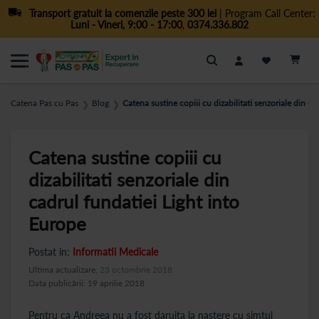
Transport gratuit la comenzile peste 300 lei
| Program Call Center:
Luni - Vineri, 9:00 - 17:00
,
0374.336.802
Cautare
Catena Pas cu Pas
Blog
Catena sustine copiii cu dizabilitati senzoriale din c
❯
❯
Catena sustine copiii cu
dizabilitati senzoriale din
cadrul fundatiei Light into
Europe
Postat in:
Informatii Medicale
Ultima actualizare:
23 octombrie 2018
Data publicării: 19 aprilie 2018
Pentru ca Andreea nu a fost daruita la nastere cu simtul