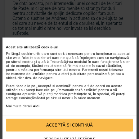
De data aceasta, prin intermediul unei colectii de felicitari
de Paste, mici opere de arta menite sa stranga fonduri
pentru activitatile de sprijin dedicate copiilor fara auz.
Catena o sustine pe Andreea in actiunea sa de a-i ajuta pe
cei care au nevoie de talentul si de daruirea ei, in speranta
ca tot mai multi dintre noi vor invata sa isi deschida
sufletele.
Acest site utilizează cookie-uri
de
Catena Pas cu Pas
Pe lângă cookie-urile care sunt strict necesare pentru funcționarea acestui
site web, folosim cookie-uri care ne ajută să înțelegem cum se navighează
pe site-ul nostru și ajută la îmbunătățirea modului în care funcționează site-
ul, de exemplu, făcând rezultatele să fie mai exacte în cazul căutărilor,
copiii cu dizabilitati senzoriale
pentru a măsura performanța site-ului nostru. Partenerii noștri folosesc
instrumente de urmărire pentru a oferi publicitate personalizată pe baza
obiceiurilor dvs. de navigare.
Fundatia Light into Europe
Catena sustine copiii
Puteți face clic pe „Acceptă si continuă” pentru a fi de acord cu aceste
utilizări sau puteți face clic pe „Personalizează setările” pentru a vă
configura opțiunile. Vă puteți modifica preferințele și, în special, vă puteți
retrage consimțământul pe site-ul nostru în orice moment.
Mai multe detalii
aici
.
ACCEPTĂ SI CONTINUĂ