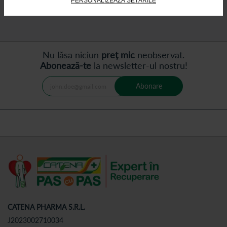
PERSONALIZEAZĂ SETĂRILE
Nu lăsa niciun
preț mic
neobservat.
Abonează-te
la newsletter-ul nostru!
Abonare
CATENA PHARMA S.R.L.
J2023002710034