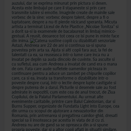
auzului, dar se exprima minunat prin pictura si desen.
Acesta este limbajul pe care il stapaneste si prin care
transmite iubire si emotie. Imaginile create de mainile sale
vorbesc de la sine: vorbesc despre talent, despre a fi o
luptatoare, despre a nu-ti pierde nicicand speranta. Micuta
artista a terminat Liceul de Arte Plastice „Nicolae Tonitza” si
a dorit sa-si ia examenele de bacalaureat in limbaj mimico-
gestual. A reusit, deoarece tot ceea ce isi pune in minte face
din inima.
Astazi, Andreea are 22 de ani si continua sa-si spuna
povestea prin arta sa. Ajuta si alti copii fara auz, la fel de
talentati ca ea, sa reuseasca intr-o lume care inca nu a
invatat pe deplin sa auda dincolo de cuvinte. Sa asculte si
cu sufletul, asa cum Andreea a invatat de cand era o mana
de om. Fata care aude sufletele oamenilor picteaza in
continuare pentru a aduce un zambet pe chipurile copiilor
care, ca si ea, invata sa transforme o dizabilitate intr-o
poveste despre curaj, intr-o lectie despre lupte castigate si
despre puterea de a darui. Picturile si desenele sale au fost
admirate in expozitii, cum este cea de anul trecut, de Ziua
Copilului, de la Palatul Parlamentului. Au urmat alte
evenimente caritabile, printre care Balul Caledonian, dar si
Burns Supper, organizate de Fundatia Light into Europe, cea
din urma cu scopul de ajutorare a nevazatorilor din
Romania, prin antrenarea si pregatirea cainilor-ghid, dresati
special sa ii insoteasca pe acestia in viata de zi cu zi.
Andreea nu are de gand sa se opreasca din a-si spune
propria poveste, dar si a altor copii aflati in situatii similare.