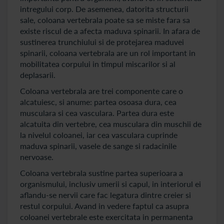
intregului corp. De asemenea, datorita structurii
sale, coloana vertebrala poate sa se miste fara sa
existe riscul de a afecta maduva spinarii. In afara de
sustinerea trunchiului si de protejarea maduvei
spinarii, coloana vertebrala are un rol important in
mobilitatea corpului in timpul miscarilor si al
deplasarii.
Coloana vertebrala are trei componente care o
alcatuiesc, si anume: partea osoasa dura, cea
musculara si cea vasculara. Partea dura este
alcatuita din vertebre, cea musculara din muschii de
la nivelul coloanei, iar cea vasculara cuprinde
maduva spinarii, vasele de sange si radacinile
nervoase.
Coloana vertebrala sustine partea superioara a
organismului, inclusiv umerii si capul, in interiorul ei
aflandu-se nervii care fac legatura dintre creier si
restul corpului. Avand in vedere faptul ca asupra
coloanei vertebrale este exercitata in permanenta