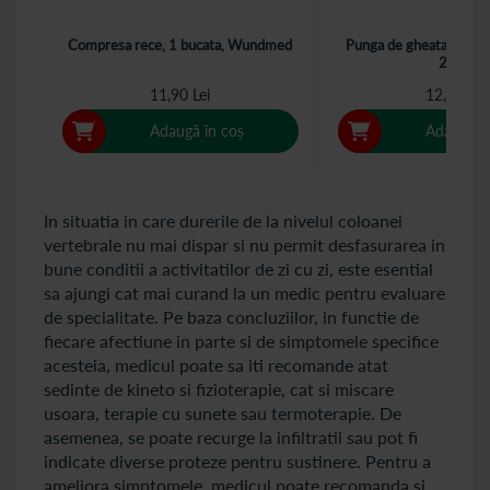
Compresa rece, 1 bucata, Wundmed
Punga de gheata instan
236g
11,90 Lei
12,00 Lei
Adaugă în coș
Adaugă î
In situatia in care durerile de la nivelul coloanei
vertebrale nu mai dispar si nu permit desfasurarea in
bune conditii a activitatilor de zi cu zi, este esential
sa ajungi cat mai curand la un medic pentru evaluare
de specialitate. Pe baza concluziilor, in functie de
fiecare afectiune in parte si de simptomele specifice
acesteia, medicul poate sa iti recomande atat
sedinte de kineto si fizioterapie, cat si miscare
usoara, terapie cu sunete sau termoterapie. De
asemenea, se poate recurge la infiltratii sau pot fi
indicate diverse proteze pentru sustinere. Pentru a
ameliora simptomele, medicul poate recomanda si