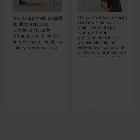
Din cauza stilului de viata
Inca de la primele senzatii
sedentar si din cauza
de disconfort, este
orelor petrecute pe
esential sa incluzi in
scaun, in timpul
rutina ta exercitii pentru
programului de lucru,
dureri de spate, menite sa
problemele coloanei
vertebrale au ajuns sa fie
calmeze tensiunea si sa
o adevarata problema de
imbunatateasca postura.
sanatate publica. Printre
Exercitiile potrivite pot
acestea se numara si
ajuta la intarirea
rahialgia si radiculalgia -
musculaturii profunde
doua afectiuni dureroase,
care sustine coloana
caracterizate prin durere
generala de-a lungul
vertebrala si la prevenirea
coloanei, respectiv prin
recurentei episoadelor
afectarea nervilor
dureroase. Printr-o
coloanei vertebrale. C...
abordare consecventa si
atenta, vei observa o
9 iulie 2025
2 octombrie 2017
diminuare a simptomelor
si o crestere a mobilitatii,
citește articolul
citește articolul
fara a recurge la metode
invazive.