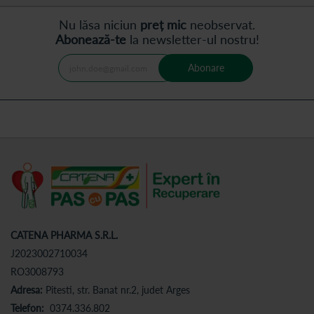
Nu lăsa niciun
preț mic
neobservat.
Abonează-te
la newsletter-ul nostru!
Abonare
CATENA PHARMA S.R.L.
J2023002710034
RO3008793
Adresa:
Pitesti, str. Banat nr.2, judet Arges
Telefon:
0374.336.802