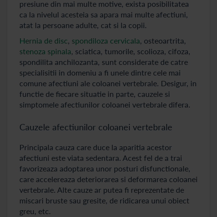
presiune din mai multe motive, exista posibilitatea
ca la nivelul acesteia sa apara mai multe afectiuni,
atat la persoane adulte, cat si la copii.
Hernia de disc
,
spondiloza cervicala
, osteoartrita,
stenoza spinala
, sciatica, tumorile, scolioza, cifoza,
spondilita anchilozanta, sunt considerate de catre
specialisitii in domeniu a fi unele dintre cele mai
comune afectiuni ale coloanei vertebrale. Desigur, in
functie de fiecare situatie in parte, cauzele si
simptomele afectiunilor coloanei vertebrale difera.
Cauzele afectiunilor coloanei vertebrale
Principala cauza care duce la aparitia acestor
afectiuni este viata sedentara. Acest fel de a trai
favorizeaza adoptarea unor posturi disfunctionale,
care accelereaza deteriorarea si deformarea coloanei
vertebrale. Alte cauze ar putea fi reprezentate de
miscari bruste sau gresite, de ridicarea unui obiect
greu, etc.