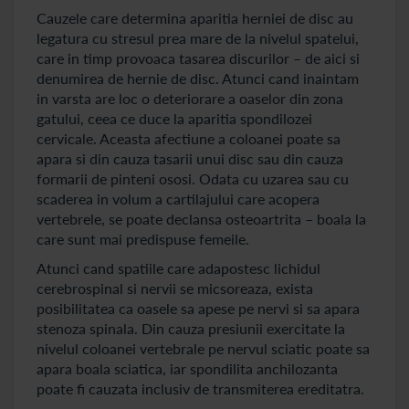
Cauzele care determina aparitia herniei de disc au
legatura cu stresul prea mare de la nivelul spatelui,
care in timp provoaca tasarea discurilor – de aici si
denumirea de hernie de disc. Atunci cand inaintam
in varsta are loc o deteriorare a oaselor din zona
gatului, ceea ce duce la aparitia spondilozei
cervicale. Aceasta afectiune a coloanei poate sa
apara si din cauza tasarii unui disc sau din cauza
formarii de pinteni ososi. Odata cu uzarea sau cu
scaderea in volum a cartilajului care acopera
vertebrele, se poate declansa osteoartrita – boala la
care sunt mai predispuse femeile.
Atunci cand spatiile care adapostesc lichidul
cerebrospinal si nervii se micsoreaza, exista
posibilitatea ca oasele sa apese pe nervi si sa apara
stenoza spinala. Din cauza presiunii exercitate la
nivelul coloanei vertebrale pe nervul sciatic poate sa
apara boala sciatica, iar spondilita anchilozanta
poate fi cauzata inclusiv de transmiterea ereditatra.