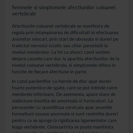
Semnele si simptomele afectiunilor coloanei
vertebrale
Afectiunile coloanei vertebrale se manifesta de
regula prin intampinarea de dificultati in efectuarea
anumitor miscari, prin stari de oboseala si dureri pe
traiectul nervului sciatic sau chiar parestezii la
nivelul membrelor. La fel ca atunci cand vorbim
despre cauzele care duc la aparitia afectiunilor de la
nivelul coloanei vertebrale, si simptomele difera in
functie de fiecare afectiune in parte.
In cazul pacientilor cu hernie de disc apar dureri
foarte puternice de spate, care se pot intinde catre
membrele inferioare. De asemenea, apare stare de
slabiciune insotita de amorteala si furnicaturi. La
persoanele cu spondiloza cervicala apar anumite
formatiuni osoase anormale si sunt resimtite dureri
pentru ca se ajunge la rigidizarea ligamentelor care
leaga vertebrele. Osteoartrita se poate manifesta