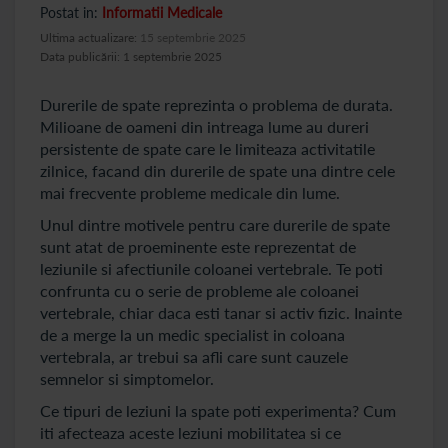
Postat in:
Informatii Medicale
Ultima actualizare:
15 septembrie 2025
Data publicării: 1 septembrie 2025
Durerile de spate reprezinta o problema de durata.
Milioane de oameni din intreaga lume au dureri
persistente de spate care le limiteaza activitatile
zilnice, facand din durerile de spate una dintre cele
mai frecvente probleme medicale din lume.
Unul dintre motivele pentru care durerile de spate
sunt atat de proeminente este reprezentat de
leziunile si afectiunile coloanei vertebrale. Te poti
confrunta cu o serie de probleme ale coloanei
vertebrale, chiar daca esti tanar si activ fizic. Inainte
de a merge la un medic specialist in coloana
vertebrala, ar trebui sa afli care sunt cauzele
semnelor si simptomelor.
Ce tipuri de leziuni la spate poti experimenta? Cum
iti afecteaza aceste leziuni mobilitatea si ce