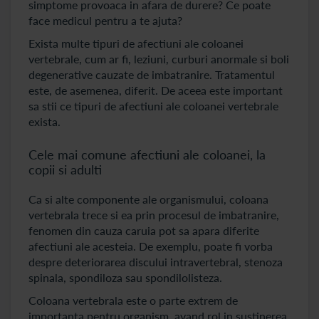
simptome provoaca in afara de durere? Ce poate
face medicul pentru a te ajuta?
Exista multe tipuri de afectiuni ale coloanei
vertebrale, cum ar fi, leziuni, curburi anormale si boli
degenerative cauzate de imbatranire. Tratamentul
este, de asemenea, diferit. De aceea este important
sa stii ce tipuri de afectiuni ale coloanei vertebrale
exista.
Cele mai comune afectiuni ale coloanei, la
copii si adulti
Ca si alte componente ale organismului, coloana
vertebrala trece si ea prin procesul de imbatranire,
fenomen din cauza caruia pot sa apara diferite
afectiuni ale acesteia. De exemplu, poate fi vorba
despre deteriorarea discului intravertebral, stenoza
spinala, spondiloza sau spondilolisteza.
Coloana vertebrala este o parte extrem de
importanta pentru organism, avand rol in sustinerea