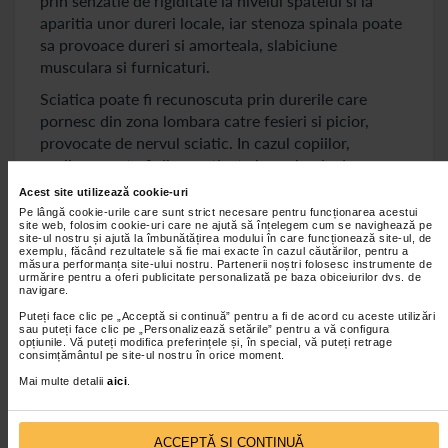
prin senzatie de rigiditate la nivelul spatelui si la
aparitia unor dureri locale, iar stenoza spinala poate
sa provoace dureri si amorteala, slabiciune
musculara si furnicaturi.
Sciatica poate fi recunoscuta prin durerile care
pornesc din zona lombara catre fesieri si picior,
provocate de nervul sciatic. In cazul copiilor,
scolioza poate fi diagnosticata in perioada de
crestere daca observati ca umerii sunt inegali si ca
Acest site utilizează cookie-uri
unul dintre omoplati este mai proeminent. Cifoza
Pe lângă cookie-urile care sunt strict necesare pentru funcționarea acestui
site web, folosim cookie-uri care ne ajută să înțelegem cum se navighează pe
este una dintre acele afectiuni ale coloanei coloanei
site-ul nostru și ajută la îmbunătățirea modului în care funcționează site-ul, de
vertebrale care se manifesta prin indoirea in fata a
exemplu, făcând rezultatele să fie mai exacte în cazul căutărilor, pentru a
măsura performanța site-ului nostru. Partenerii noștri folosesc instrumente de
coloanei si prin dureri acute. La pacientii cu
urmărire pentru a oferi publicitate personalizată pe baza obiceiurilor dvs. de
navigare.
spondilita anchilozanta, simptomele au legatura cu
rigidizarea soldurilor si a zonei lombare, simptome
Puteți face clic pe „Acceptă si continuă” pentru a fi de acord cu aceste utilizări
sau puteți face clic pe „Personalizează setările” pentru a vă configura
care pot sa evolueze catre consecinte severe daca
opțiunile. Vă puteți modifica preferințele și, în special, vă puteți retrage
consimțământul pe site-ul nostru în orice moment.
nu se intervine la timp cu tratamentul necesar.
Mai multe detalii
aici
.
Tratament pentru afectiuni ale coloanei
vertebrale
ACCEPTĂ SI CONTINUĂ