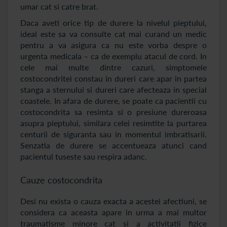
umar cat si catre brat.
Daca aveti orice tip de durere la nivelul pieptului,
ideal este sa va consulte cat mai curand un medic
pentru a va asigura ca nu este vorba despre o
urgenta medicala – ca de exemplu atacul de cord. In
cele mai multe dintre cazuri, simptomele
costocondritei constau in dureri care apar in partea
stanga a sternului si dureri care afecteaza in special
coastele. In afara de durere, se poate ca pacientii cu
costocondrita sa resimta si o presiune dureroasa
asupra pieptului, similara celei resimtite la purtarea
centurii de siguranta sau in momentul imbratisarii.
Senzatia de durere se accentueaza atunci cand
pacientul tuseste sau respira adanc.
Cauze costocondrita
Desi nu exista o cauza exacta a acestei afectiuni, se
considera ca aceasta apare in urma a mai multor
traumatisme minore cat si a activitatii fizice