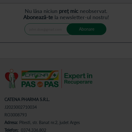
Nu lăsa niciun
preț mic
neobservat.
Abonează-te
la newsletter-ul nostru!
Abonare
CATENA PHARMA S.R.L.
J2023002710034
RO3008793
Adresa:
Pitesti, str. Banat nr.2, judet Arges
Telefon:
0374.336.802