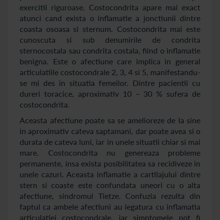
exercitii riguroase. Costocondrita apare mai exact
atunci cand exista o inflamatie a jonctiunii dintre
coasta osoasa si sternum. Costocondrita mai este
cunoscuta si sub denumirile de condrita
sternocostala sau condrita costala, fiind o inflamatie
benigna. Este o afectiune care implica in general
articulatiile costocondrale 2, 3, 4 si 5, manifestandu-
se mi des in situatia femeilor. Dintre pacientii cu
dureri toracice, aproximativ 10 – 30 % sufera de
costocondrita.
Aceasta afectiune poate sa se amelioreze de la sine
in aproximativ cateva saptamani, dar poate avea si o
durata de cateva luni, iar in unele situatii chiar si mai
mare. Costocondrita nu genereaza probleme
permanente, insa exista posibilitatea sa recidiveze in
unele cazuri. Aceasta inflamatie a cartilajului dintre
stern si coaste este confundata uneori cu o alta
afectiune, sindromul Tietze. Confuzia rezulta din
faptul ca ambele afectiuni au legatura cu inflamatia
articulatiei costocondrale, iar simptomele pot fi