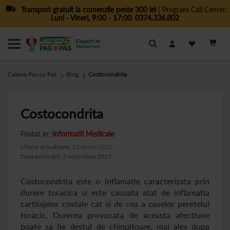
Transport gratuit la comenzile peste 300 lei
| Program Call Center:
Luni - Vineri, 9:00 - 17:00
,
0374.336.802
Cautare
Catena Pas cu Pas
Blog
Costocondrita
❯
❯
Costocondrita
Postat in:
Informatii Medicale
Ultima actualizare:
12 aprilie 2021
Data publicării: 2 octombrie 2017
Costocondrita este o inflamatie caracterizata prin
durere toracica si este cauzata atat de inflamatia
cartilajelor costale cat si de cea a oaselor peretelui
toracic. Durerea provocata de aceasta afectiune
poate sa fie destul de chinuitoare, mai ales dupa