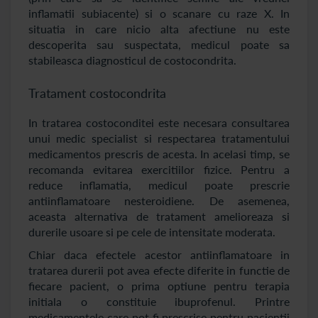
inflamatii subiacente) si o scanare cu raze X. In
situatia in care nicio alta afectiune nu este
descoperita sau suspectata, medicul poate sa
stabileasca diagnosticul de costocondrita.
Tratament costocondrita
In tratarea costoconditei este necesara consultarea
unui medic specialist si respectarea tratamentului
medicamentos prescris de acesta. In acelasi timp, se
recomanda evitarea exercitiilor fizice. Pentru a
reduce inflamatia, medicul poate prescrie
antiinflamatoare nesteroidiene. De asemenea,
aceasta alternativa de tratament amelioreaza si
durerile usoare si pe cele de intensitate moderata.
Chiar daca efectele acestor antiinflamatoare in
tratarea durerii pot avea efecte diferite in functie de
fiecare pacient, o prima optiune pentru terapia
initiala o constituie ibuprofenul. Printre
medicamentele care pot fi prescrise pentru pacientii