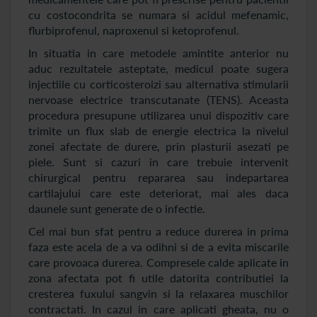
cu costocondrita se numara si acidul mefenamic,
flurbiprofenul, naproxenul si ketoprofenul.
In situatia in care metodele amintite anterior nu
aduc rezultatele asteptate, medicul poate sugera
injectiile cu corticosteroizi sau alternativa stimularii
nervoase electrice transcutanate (TENS). Aceasta
procedura presupune utilizarea unui dispozitiv care
trimite un flux slab de energie electrica la nivelul
zonei afectate de durere, prin plasturii asezati pe
piele. Sunt si cazuri in care trebuie intervenit
chirurgical pentru repararea sau indepartarea
cartilajului care este deteriorat, mai ales daca
daunele sunt generate de o infectie.
Cel mai bun sfat pentru a reduce durerea in prima
faza este acela de a va odihni si de a evita miscarile
care provoaca durerea. Compresele calde aplicate in
zona afectata pot fi utile datorita contributiei la
cresterea fuxului sangvin si la relaxarea muschilor
contractati. In cazul in care aplicati gheata, nu o