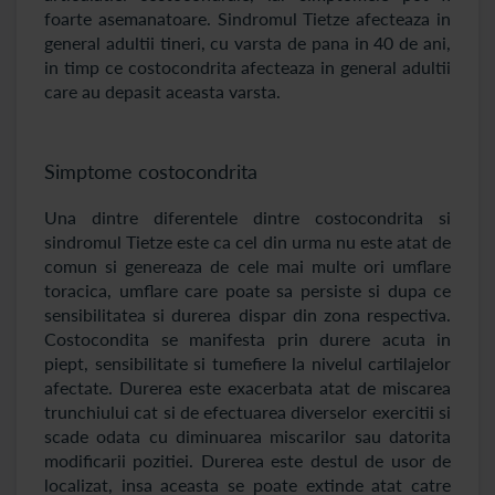
foarte asemanatoare. Sindromul Tietze afecteaza in
general adultii tineri, cu varsta de pana in 40 de ani,
in timp ce costocondrita afecteaza in general adultii
care au depasit aceasta varsta.
Simptome costocondrita
Una dintre diferentele dintre costocondrita si
sindromul Tietze este ca cel din urma nu este atat de
comun si genereaza de cele mai multe ori umflare
toracica, umflare care poate sa persiste si dupa ce
sensibilitatea si durerea dispar din zona respectiva.
Costocondita se manifesta prin durere acuta in
piept, sensibilitate si tumefiere la nivelul cartilajelor
afectate. Durerea este exacerbata atat de miscarea
trunchiului cat si de efectuarea diverselor exercitii si
scade odata cu diminuarea miscarilor sau datorita
modificarii pozitiei. Durerea este destul de usor de
localizat, insa aceasta se poate extinde atat catre