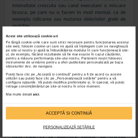
intensitate crescuta sau cand executam o miscare
brusca, pe care nu o facem in mod normal, ca de
exemplu ridicarea sau mutarea obiectelor grele de
mobilier.
Acest site utilizează cookie-uri
Diagnostic costocondrita
Pe lângă cookie-urile care sunt strict necesare pentru funcționarea acestui
site web, folosim cookie-uri care ne ajută să înțelegem cum se navighează
pe site-ul nostru și ajută la îmbunătățirea modului în care funcționează site-
In situatia in care aveti simptome specifice acestei
ul, de exemplu, făcând rezultatele să fie mai exacte în cazul căutărilor,
pentru a măsura performanța site-ului nostru. Partenerii noștri folosesc
afectiuni, pentru a stabili diagnosticul, medicul va
instrumente de urmărire pentru a oferi publicitate personalizată pe baza
trebui sa examineze si sa atinga zona toracica
obiceiurilor dvs. de navigare.
superioara a pacientului, in jurul articulatiei
Puteți face clic pe „Acceptă si continuă” pentru a fi de acord cu aceste
utilizări sau puteți face clic pe „Personalizează setările” pentru a vă
costocondrale. De asemenea, medicul se va interesa
configura opțiunile. Vă puteți modifica preferințele și, în special, vă puteți
unde si cand se manifesta durerea, intreband despre
retrage consimțământul pe site-ul nostru în orice moment.
istoricul medical recent al pacientului.
Mai multe detalii
aici
.
Pentru ca diagnosticul sa poata fi confirmat s-ar
putea ca medicul sa indice pacientului anumite
ACCEPTĂ SI CONTINUĂ
teste, prin care sa excluda alte cauze posibile ale
durerilor de la nivelul toracelui. Ar putea fi nevoie de
PERSONALIZEAZĂ SETĂRILE
o electrocardiograma (EKG), de un test de sange
(prin care sa se identifice semne ale vreunei