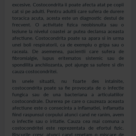
excesive. Costocondrita ii poate afecta atat pe copii
cat si pe adulti. Pentru adultii care sufera de durere
toracica acuta, acesta este un diagnostic destul de
frecvent. O activitate fizica neobisnuita sau o
leziune la nivelul coastei ar putea declansa aceasta
afectiune. Costocondrita poate sa apara si in urma
unei boli respiratorii, ca de exemplu o gripa sau o
raceala. De asemenea, pacientii care sufera de
fibromialgie, lupus eritematos sistemic sau de
spondilita anchilozanta, pot ajunge sa sufere si din
cauza costocondritei.
In unele situatii, nu foarte des intalnite,
costocondrita poate sa fie provocata de o infectie
fungica sau de una bacteriana a articulatiilor
costocondrale. Durerea pe care o cauzeaza aceasta
afectiune este o consecinta a inflamatiei, inflamatia
fiind raspunsul corpului atunci cand ne ranim, avem
o infectie sau o iritatie. Cauza cea mai comuna a
costocondritei este reprezentata de efortul fizic.
Riscurile cresc atunci cand repetam o miscare de