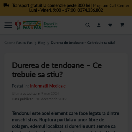
Transport gratuit la comenzile peste 300 lei
| Program Call Center:
Luni - Vineri, 9:00 - 17:00
,
0374.336.802
Cautare
Catena Pas cu Pas
Blog
Durerea de tendoane – Ce trebuie sa stiu?
❯
❯
Durerea de tendoane – Ce
trebuie sa stiu?
Postat in:
Informatii Medicale
Ultima actualizare:
9 mai 2024
Data publicării: 10 decembrie 2019
Tendonul este acel element care face legatura dintre
muschi si os. Ruptura partiala a unor fibre de
colagen, edemul localizat si durerile sunt semne ca