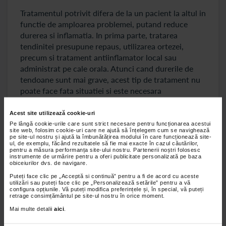
Tratamentul potrivit difera de la un pacient la altul in
functie de amploarea problemei, putand reduce
durerea si inflamatia. In prima parte, tratarea
tendinitei presupune repaus, utilizarea ortezei,
precum si tratament antiinflamator local sau
administrat pe cale orala. Atunci cand durerile de
tendoane sunt mai grave, acest tip de tratament nu
poate face fata situatiei si este necesara
administrarea de infiltratii locale care sa ajute la
reducerea edemului local si care sa grabeasca
Acest site utilizează cookie-uri
vindecarea. Studiile de specialitate au confirmat
Pe lângă cookie-urile care sunt strict necesare pentru funcționarea acestui
site web, folosim cookie-uri care ne ajută să înțelegem cum se navighează
faptul ca plasma imbogatita cu trombocite, adica
pe site-ul nostru și ajută la îmbunătățirea modului în care funcționează site-
ul, de exemplu, făcând rezultatele să fie mai exacte în cazul căutărilor,
infiltratiile de tip PRP, sunt foarte eficiente pentru a
pentru a măsura performanța site-ului nostru. Partenerii noștri folosesc
grabi procesul de vindecare. Exista situatii in care
instrumente de urmărire pentru a oferi publicitate personalizată pe baza
obiceiurilor dvs. de navigare.
tratamentul medicamentos poate sa dureze de la
Puteți face clic pe „Acceptă si continuă” pentru a fi de acord cu aceste
cateva saptamani la cateva luni, timp in care
utilizări sau puteți face clic pe „Personalizează setările” pentru a vă
repaosul este obligatoriu. In cazul in care
configura opțiunile. Vă puteți modifica preferințele și, în special, vă puteți
retrage consimțământul pe site-ul nostru în orice moment.
tratamentul care se impune este cel chirurgical, se
Mai multe detalii
aici
.
procedeaza la indepartarea zonei de inflamatie sau la
tratarea complicatiilor de genul rupturilor de