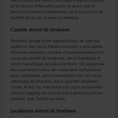
os si muschi. Inflamarea poate sa apara atat la
jonctiunea musculotendinoasa cat si la punctul de
insertie pe os sau in zona sa mediana.
Cauzele durerii de tendoane
Tendonul ajunge sa fie suprasolicitat, de cele mai
multe ori, din cauza folosirii excesive a articulatiei.
Miscarile repetate constant si traumatismele pot fi
cauze ale durerii de tendoane, dar si inaintarea in
varsta favorizeaza aceasta afectiune. De asemenea,
daca pacientul sufera din cauza unor boli precum
guta, obezitatea, artrita reumatoida sau din cauza
deficitului de vitamine, riscul aparitiei tendinitei
creste. Acest risc este mare si in cazul persoanelor
care fac jogging sau care practica sporturi precum
baschet, golf, fotbal sau tenis.
Localizarea durerii de tendoane