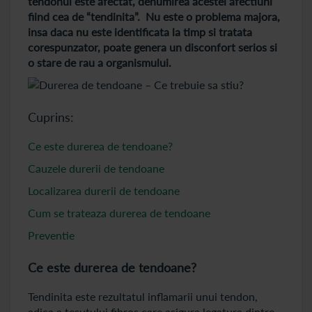
tendonul este afectat, denumirea acestei afectiuni
fiind cea de “tendinita”. Nu este o problema majora,
insa daca nu este identificata la timp si tratata
corespunzator, poate genera un disconfort serios si
o stare de rau a organismului.
Cuprins:
Ce este durerea de tendoane?
Cauzele durerii de tendoane
Localizarea durerii de tendoane
Cum se trateaza durerea de tendoane
Preventie
Ce este durerea de tendoane?
Tendinita este rezultatul inflamarii unui tendon,
adica a tesutului fibros care asigura legatura dintre