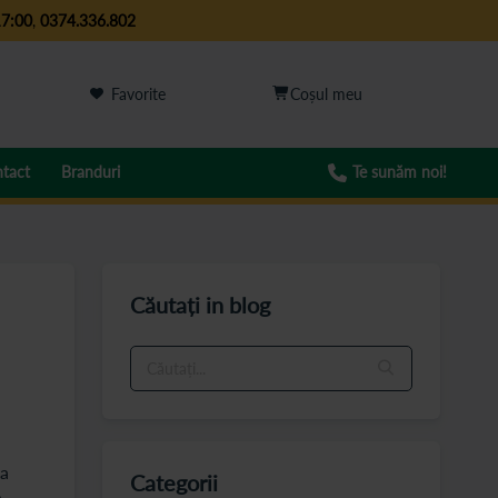
17:00
,
0374.336.802
Favorite
tact
Branduri
Te sunăm noi!
Căutați in blog
la
Categorii
e