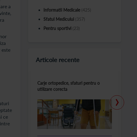
lare a
Informatii Medicale
(425)
vinte,
Sfatul Medicului
(357)
pra
Pentru sportivi
(23)
unor
iza
r este
Articole recente
Carje ortopedice, sfaturi pentru o
T
utilizare corecta
la
›
aturi
eptate
i ce
intre