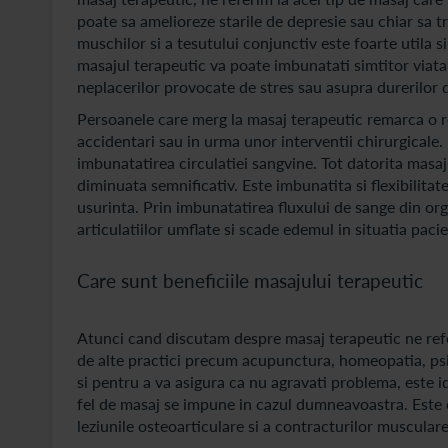
poate sa amelioreze starile de depresie sau chiar sa 
muschilor si a tesutului conjunctiv este foarte utila 
masajul terapeutic va poate imbunatati simtitor viata 
neplacerilor provocate de stres sau asupra durerilor 
Persoanele care merg la masaj terapeutic remarca o r
accidentari sau in urma unor interventii chirurgicale.
imbunatatirea circulatiei sangvine. Tot datorita masaj
diminuata semnificativ. Este imbunatita si flexibilitat
usurinta. Prin imbunatatirea fluxului de sange din or
articulatiilor umflate si scade edemul in situatia paci
Care sunt beneficiile masajului terapeutic
Atunci cand discutam despre masaj terapeutic ne refe
de alte practici precum acupunctura, homeopatia, ps
si pentru a va asigura ca nu agravati problema, este id
fel de masaj se impune in cazul dumneavoastra. Este
leziunile osteoarticulare si a contracturilor musculare,