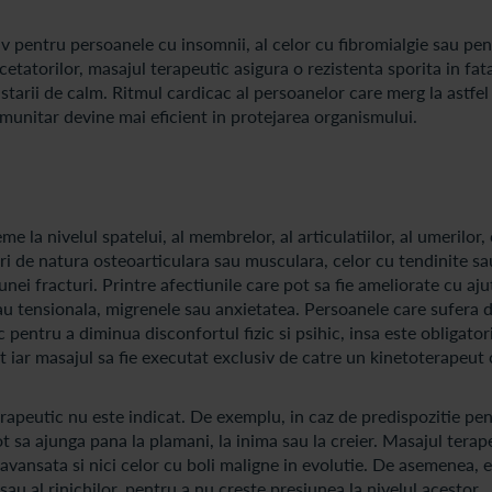
siv pentru persoanele cu insomnii, al celor cu fibromialgie sau pe
etatorilor, masajul terapeutic asigura o rezistenta sporita in fat
 starii de calm. Ritmul cardicac al persoanelor care merg la astfel
imunitar devine mai eficient in protejarea organismului.
 la nivelul spatelui, al membrelor, al articulatiilor, al umerilor, 
ri de natura osteoarticulara sau musculara, celor cu tendinite sa
nei fracturi. Printre afectiunile care pot sa fie ameliorate cu aju
au tensionala, migrenele sau anxietatea. Persoanele care sufera 
 pentru a diminua disconfortul fizic si psihic, insa este obligator
 iar masajul sa fie executat exclusiv de catre un kinetoterapeut
erapeutic nu este indicat. De exemplu, in caz de predispozitie pe
 sa ajunga pana la plamani, la inima sau la creier. Masajul terap
ansata si nici celor cu boli maligne in evolutie. De asemenea, e
 sau al rinichilor, pentru a nu creste presiunea la nivelul acestor