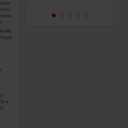
vocate
pentru
atomia
e.
Astfel,
 timpul
u
la
cta a
ul