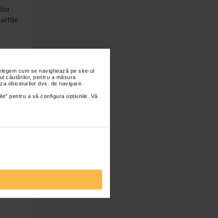
ilor
artile
and se
nțelegem cum se navighează pe site-ul
 si
ul căutărilor, pentru a măsura
za obiceiurilor dvs. de navigare.
ile” pentru a vă configura opțiunile. Vă
 de
ru
buna