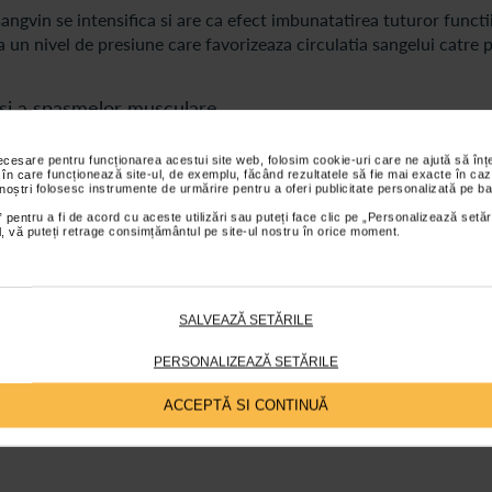
angvin se intensifica si are ca efect imbunatatirea tuturor functi
a un nivel de presiune care favorizeaza circulatia sangelui catre p
si a spasmelor musculare
 care sustin cea mai mare parte a greutatii corporale si atunci c
necesare pentru funcționarea acestui site web, folosim cookie-uri care ne ajută să î
 avem de-a face cu inflamatii si cu durere, insa masajul terapeutic
 în care funcționează site-ul, de exemplu, făcând rezultatele să fie mai exacte în caz
chii.
 noștri folosesc instrumente de urmărire pentru a oferi publicitate personalizată pe ba
 pentru a fi de acord cu aceste utilizări sau puteți face clic pe „Personalizează setăr
 recuperare
ial, vă puteți retrage consimțământul pe site-ul nostru în orice moment.
cala, cele care au suferit accidentari sau sportivii, pot beneficia
 de vedere al unei recuperari mai rapide. De asemenea, in cazul
rerilor de dupa antrenamente, masajul terapeutic este util si pent
SALVEAZĂ SETĂRILE
mente.
PERSONALIZEAZĂ SETĂRILE
anatoasa
ACCEPTĂ SI CONTINUĂ
a de infrumusetarea a aspectului pielii. Este o modalitate foarte 
fel este stimulata circulatia limfatica, eliminarea toxinelor si a