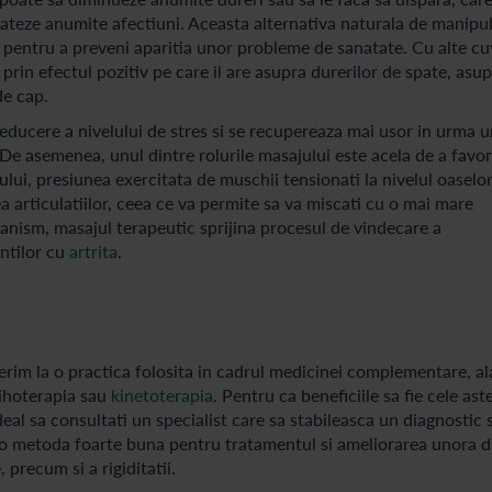
trateze anumite afectiuni. Aceasta alternativa naturala de manipu
si pentru a preveni aparitia unor probleme de sanatate. Cu alte cu
prin efectul pozitiv pe care il are asupra durerilor de spate, asu
de cap.
educere a nivelului de stres si se recupereaza mai usor in urma 
 De asemenea, unul dintre rolurile masajului este acela de a favor
ului, presiunea exercitata de muschii tensionati la nivelul oaselo
ea articulatiilor, ceea ce va permite sa va miscati cu o mai mare
ganism, masajul terapeutic sprijina procesul de vindecare a
entilor cu
artrita
.
rim la o practica folosita in cadrul medicinei complementare, al
ihoterapia sau
kinetoterapia
. Pentru ca beneficiile sa fie cele ast
eal sa consultati un specialist care sa stabileasca un diagnostic s
 o metoda foarte buna pentru tratamentul si ameliorarea unora d
 precum si a rigiditatii.