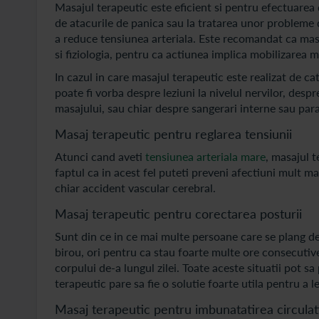
Masajul terapeutic este eficient si pentru efectuarea 
de atacurile de panica sau la tratarea unor probleme d
a reduce tensiunea arteriala. Este recomandat ca masaj
si fiziologia, pentru ca actiunea implica mobilizarea m
In cazul in care masajul terapeutic este realizat de ca
poate fi vorba despre leziuni la nivelul nervilor, despre
masajului, sau chiar despre sangerari interne sau par
Masaj terapeutic pentru reglarea tensiunii
Atunci cand aveti
tensiunea arteriala mare
, masajul t
faptul ca in acest fel puteti preveni afectiuni mult ma
chiar accident vascular cerebral.
Masaj terapeutic pentru corectarea posturii
Sunt din ce in ce mai multe persoane care se plang d
birou, ori pentru ca stau foarte multe ore consecutive
corpului de-a lungul zilei. Toate aceste situatii pot s
terapeutic pare sa fie o solutie foarte utila pentru a 
Masaj terapeutic pentru imbunatatirea circulat