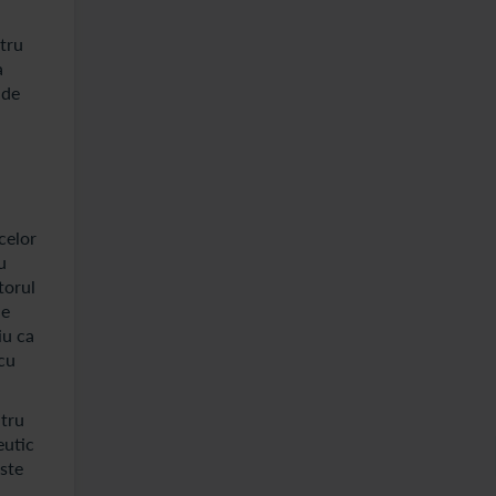
ntru
a
 de
celor
u
torul
de
iu ca
 cu
ntru
eutic
ste