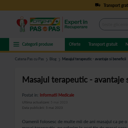
Transport grat
Oferte
Transport gratuit
N
Catena Pas cu Pas
Blog
Masajul terapeutic - avantaje si beneficii
❯
❯
Masajul terapeutic - avantaje s
Postat in:
Informatii Medicale
Ultima actualizare:
5 mai 2023
Data publicării: 5 mai 2023
Oamenii folosesc de multe mii de ani masajul ca pe o 
masaj terapeutic, ne referim la acel tip de masaj care