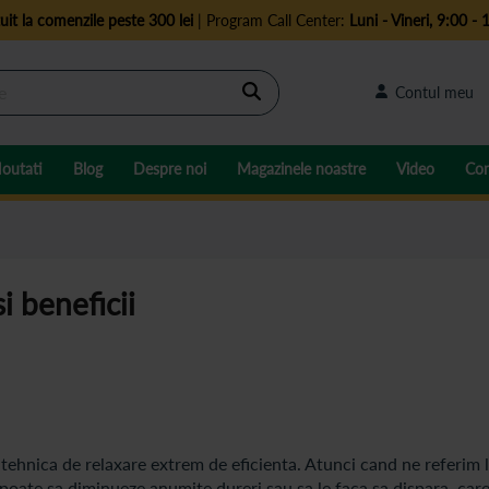
uit la comenzile peste 300 lei
| Program Call Center:
Luni - Vineri, 9:00 - 
Cautare
Contul meu
outati
Blog
Despre noi
Magazinele noastre
Video
Con
i beneficii
tehnica de relaxare extrem de eficienta. Atunci cand ne referim 
 poate sa diminueze anumite dureri sau sa le faca sa dispara, car