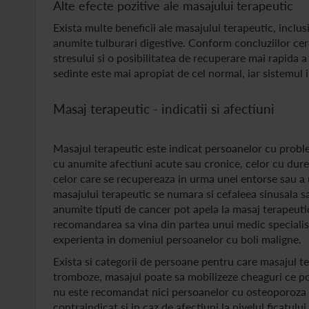
Alte efecte pozitive ale masajului terapeutic
Exista multe beneficii ale masajului terapeutic, inclu
anumite tulburari digestive. Conform concluziilor cerc
stresului si o posibilitatea de recuperare mai rapida a
sedinte este mai apropiat de cel normal, iar sistemul 
Masaj terapeutic - indicatii si afectiuni
Masajul terapeutic este indicat persoanelor cu probleme
cu anumite afectiuni acute sau cronice, celor cu dure
celor care se recupereaza in urma unei entorse sau a u
masajului terapeutic se numara si cefaleea sinusala s
anumite tiputi de cancer pot apela la masaj terapeutic
recomandarea sa vina din partea unui medic specialist
experienta in domeniul persoanelor cu boli maligne.
Exista si categorii de persoane pentru care masajul t
tromboze, masajul poate sa mobilizeze cheaguri ce pot
nu este recomandat nici persoanelor cu osteoporoza av
contraindicat si in caz de afectiuni la nivelul ficatului