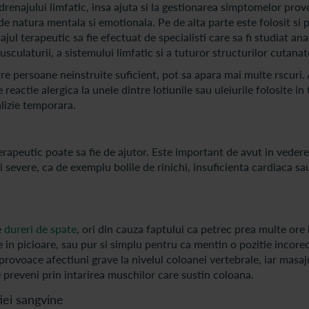
drenajului limfatic, insa ajuta si la gestionarea simptomelor pro
e natura mentala si emotionala. Pe de alta parte este folosit si 
ul terapeutic sa fie efectuat de specialisti care sa fi studiat an
usculaturii, a sistemului limfatic si a tuturor structurilor cutanat
tre persoane neinstruite suficient, pot sa apara mai multe rscuri. 
 reactie alergica la unele dintre lotiunile sau uleiurile folosite in
alizie temporara.
erapeutic poate sa fie de ajutor. Este important de avut in vedere
i severe, ca de exemplu bolile de rinichi, insuficienta cardiaca sa
e
dureri de spate
, ori din cauza faptului ca petrec prea multe ore 
 in picioare, sau pur si simplu pentru ca mentin o pozitie incore
a provoace afectiuni grave la nivelul coloanei vertebrale, iar masaj
le preveni prin intarirea muschilor care sustin coloana.
iei sangvine