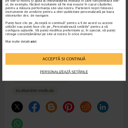
pe site-ul nostru și ajută la îmbunătățirea modului în care funcționează site-
Cu cat va veti adresa medicului mai devreme pentru
ul, de exemplu, făcând rezultatele să fie mai exacte în cazul căutărilor,
aceasta problema, cu atat sansa de reusita a interventiei va
pentru a măsura performanța site-ului nostru. Partenerii noștri folosesc
instrumente de urmărire pentru a oferi publicitate personalizată pe baza
fi mai buna.
In concluzie, daca va confruntati cu aceasta
obiceiurilor dvs. de navigare.
problema, nu ezitati sa va adresati medicului ortoped
pentru a beneficia de cel mai bun tratament.
Puteți face clic pe „Acceptă si continuă” pentru a fi de acord cu aceste
utilizări sau puteți face clic pe „Personalizează setările” pentru a vă
configura opțiunile. Vă puteți modifica preferințele și, în special, vă puteți
retrage consimțământul pe site-ul nostru în orice moment.
de
Dr. Alin POPESCU
, Medic primar – Medicina Sportiva
Mai multe detalii
aici
.
sfatul medicului specialist
ACCEPTĂ SI CONTINUĂ
monturile cum le tratam
orteza hallux valgus
PERSONALIZEAZĂ SETĂRILE
incaltaminte pentru monturi
incaltaminte medicala