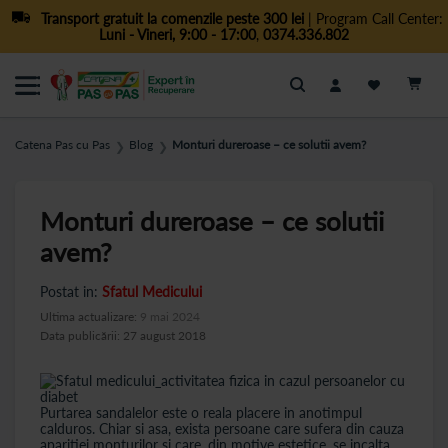
Transport gratuit la comenzile peste 300 lei
| Program Call Center:
Luni - Vineri, 9:00 - 17:00
,
0374.336.802
Cautare
Catena Pas cu Pas
Blog
Monturi dureroase – ce solutii avem?
❯
❯
Monturi dureroase – ce solutii
avem?
Postat in:
Sfatul Medicului
Ultima actualizare:
9 mai 2024
Data publicării: 27 august 2018
Purtarea sandalelor este o reala placere in anotimpul
calduros. Chiar si asa, exista persoane care sufera din cauza
aparitiei monturilor si care, din motive estetice, se incalta