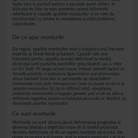
toata vara in pantofi pentru a ascunde acest defect. In
articolul de fata va vom prezenta cateva informatii
referitoare la cauzele aparitiei monturilor si va vom da
recomandari cu privire la remedierea acestei probleme
suparatoare.
De ce apar monturile
De regula, aparitia monturilor este o trasatura mai frecvent
intalnita la femei decat la barbati. Cauzele cele mai
frecvente pentru aparitia acestei deformari la nivelul
piciorului sunt purtarea pantofilor prea stramti sau a celor
cu toc inalt.
Pe langa aceste cauze trebuie amintit faptul ca
femeile prezinta o slabiciune ligamentara mai pronuntata
decat barbatii (mai ales in perioadele de dezechilibre
hormonale cum este menopauza), ceea ce poate sa duca la
aparitia monturilor
. Si, nu in ultimul rand,
obezitatea,
poliartrita reumatoida si bagajul genetic pot si ele sa aiba o
influenta negativa asupra scheletului piciorului si, implicit, sa
favorizeze aparitia monturilor.
Ce sunt monturile
Monturile nu sunt altceva decat deformarea progresiva si
devierea laterala a degetului mare de la nivelul piciorului.
Aceasta deformare va da un aspect inestetic piciorului, dar
poate sa produca si durere, atat la nivelul montului, cat si in