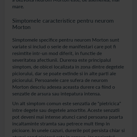
mare.
Simptomele caracteristice pentru neurom
Morton
Simptomele specifice pentru neurom Morton sunt
variate si includ o serie de manifestari care pot fi
resimtite intr-un mod diferit, in functie de
severitatea afectiunii. Durerea este principalul
simptom, de obicei localizata in zona dintre degetele
piciorului, dar se poate extinde si in alte parti ale
piciorului. Persoanele care sufera de neurom
Morton descriu adesea aceasta durere ca fiind o
senzatie de arsura sau intepatura intensa.
Un alt simptom comun este senzatia de "pietricica"
intre degete sau degetele amortite. Aceste senzatii
pot deveni mai intense atunci cand persoana poarta
incaltaminte stramta sau petrece mult timp in
picioare. In unele cazuri, durerile pot persista chiar si
atunci cand piciorul este in repaus, iar pacientul