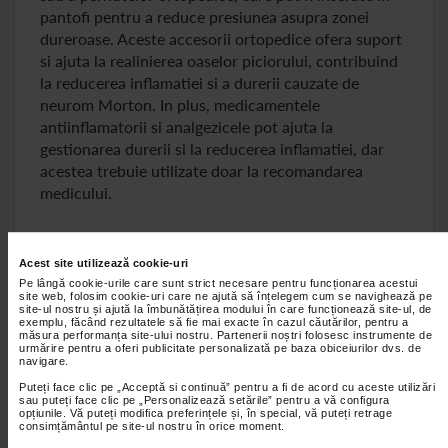
pantofi pentru a reduce presiunea asupra zonei
dureroase. Aceste accesorii ortopedice ofera suport
si ajuta la realinierea oaselor piciorului, contribuind
la reducerea inflamatiei si a durerii cauzate de
neurom Morton. In plus, medicamentele
antiinflamatorii si analgezicele pot ajuta la
gestionarea durerii si la reducerea inflamatiei, dar
acestea trebuie utilizate doar la recomandarea
medicului.
Terapia fizica si exercitiile pentru neurom
Morton
Acest site utilizează cookie-uri
Pe lângă cookie-urile care sunt strict necesare pentru funcționarea acestui
site web, folosim cookie-uri care ne ajută să înțelegem cum se navighează pe
Terapia fizica este o alta componenta importanta in
site-ul nostru și ajută la îmbunătățirea modului în care funcționează site-ul, de
tratamentul neuromului Morton. Exercitiile specifice
exemplu, făcând rezultatele să fie mai exacte în cazul căutărilor, pentru a
măsura performanța site-ului nostru. Partenerii noștri folosesc instrumente de
pentru picioare pot ajuta la intarirea muschilor si la
urmărire pentru a oferi publicitate personalizată pe baza obiceiurilor dvs. de
navigare.
imbunatatirea circulatiei sangvine, ceea ce poate
reduce presiunea asupra nervilor afectati.
Puteți face clic pe „Acceptă si continuă” pentru a fi de acord cu aceste utilizări
sau puteți face clic pe „Personalizează setările” pentru a vă configura
Terapeutul poate recomanda exercitii de intindere
opțiunile. Vă puteți modifica preferințele și, în special, vă puteți retrage
consimțământul pe site-ul nostru în orice moment.
pentru degete si pentru arcul piciorului, menite sa