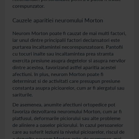
corespunzator.
Cauzele aparitiei neuromului Morton
Neurom Morton poate fi cauzat de mai multi factori,
iar unul dintre principalii factori declansatori este
purtarea incaltamintei necorespunzatoare. Pantofii
cu tocuri inalte sau incaltamintea prea stramta
exercita presiune asupra degetelor si asupra nervilor
dintre acestea, favorizand astfel aparitia acestei
afectiuni. In plus, neurom Morton poate fi
determinat si de activitati care presupun presiune
constanta asupra picioarelor, cum ar fi alergatul sau
sariturile.
De asemenea, anumite afectiuni ortopedice pot
favoriza dezvoltarea neuromului Morton, cum ar fi
platfusul, deformarile piciorului sau alte probleme
de aliniere a oaselor piciorului. In cazul persoanelor
care au suferit leziuni la nivelul picioarelor, riscul de
a dezvolta neurom Morton este, de asemenea, mai