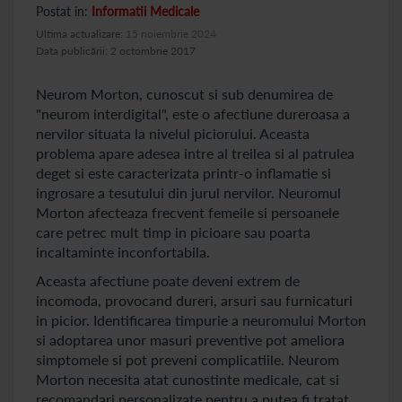
Postat in:
Informatii Medicale
Ultima actualizare:
15 noiembrie 2024
Data publicării: 2 octombrie 2017
Neurom Morton, cunoscut si sub denumirea de
"neurom interdigital", este o afectiune dureroasa a
nervilor situata la nivelul piciorului. Aceasta
problema apare adesea intre al treilea si al patrulea
deget si este caracterizata printr-o inflamatie si
ingrosare a tesutului din jurul nervilor. Neuromul
Morton afecteaza frecvent femeile si persoanele
care petrec mult timp in picioare sau poarta
incaltaminte inconfortabila.
Aceasta afectiune poate deveni extrem de
incomoda, provocand dureri, arsuri sau furnicaturi
in picior. Identificarea timpurie a neuromului Morton
si adoptarea unor masuri preventive pot ameliora
simptomele si pot preveni complicatiile. Neurom
Morton necesita atat cunostinte medicale, cat si
recomandari personalizate pentru a putea fi tratat