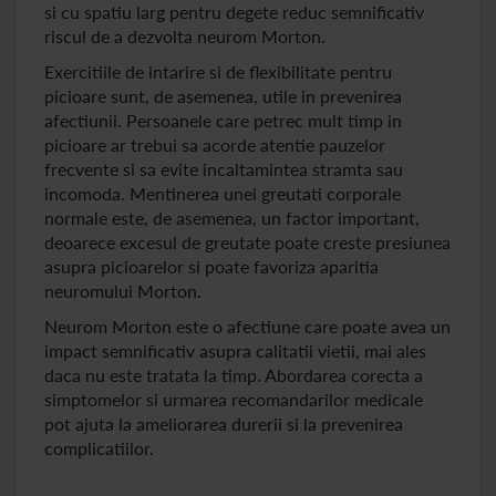
si cu spatiu larg pentru degete reduc semnificativ
riscul de a dezvolta neurom Morton.
Exercitiile de intarire si de flexibilitate pentru
picioare sunt, de asemenea, utile in prevenirea
afectiunii. Persoanele care petrec mult timp in
picioare ar trebui sa acorde atentie pauzelor
frecvente si sa evite incaltamintea stramta sau
incomoda. Mentinerea unei greutati corporale
normale este, de asemenea, un factor important,
deoarece excesul de greutate poate creste presiunea
asupra picioarelor si poate favoriza aparitia
neuromului Morton.
Neurom Morton este o afectiune care poate avea un
impact semnificativ asupra calitatii vietii, mai ales
daca nu este tratata la timp. Abordarea corecta a
simptomelor si urmarea recomandarilor medicale
pot ajuta la ameliorarea durerii si la prevenirea
complicatiilor.