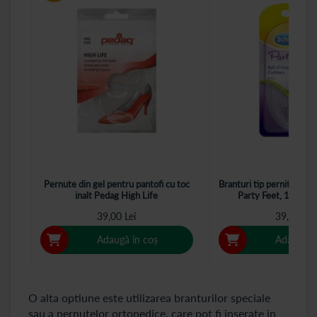
Pernute din gel pentru pantofi cu toc
Branturi tip pernite din g
inalt Pedag High Life
Party Feet, 1 perech
39,00 Lei
39,40 Lei
Adaugă în coș
Adaugă î
O alta optiune este utilizarea branturilor speciale
sau a pernutelor ortopedice, care pot fi inserate in