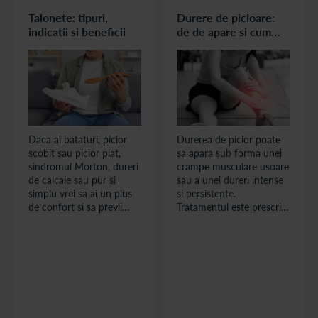
Talonete: tipuri,
Durere de picioare:
indicatii si beneficii
de de apare si cum
poate fi prevenita
Daca ai bataturi, picior
Durerea de picior poate
scobit sau picior plat,
sa apara sub forma unei
sindromul Morton, dureri
crampe musculare usoare
de calcaie sau pur si
sau a unei dureri intense
simplu vrei sa ai un plus
si persistente.
de confort si sa previi
Tratamentul este prescris
eventuale probleme
in functie de cauza.
precum aparitia
Durerile usoare pot fi
monturilor solutia consta
tratate acasa cu remedii
in purtarea de
alternative, in timp ce
talonete. Talonetele sau
durerile mai severe,
branturile, dupa cum mai
bruste sau de lunga
sunt cunoscute, conform
durata au nevoie, de
definitiei din DEX, sunt
regula, de tratament