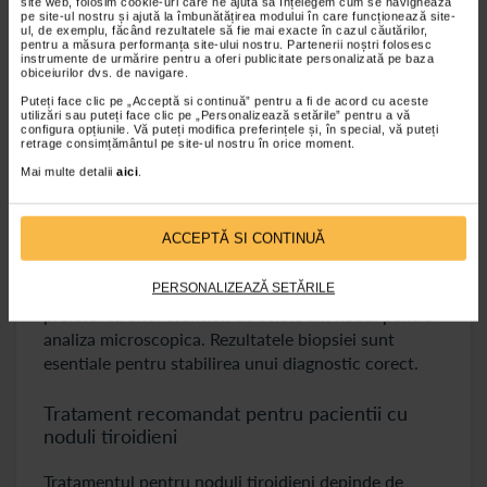
site web, folosim cookie-uri care ne ajută să înțelegem cum se navighează
suficienta pentru nodulii de dimensiuni mici.
pe site-ul nostru și ajută la îmbunătățirea modului în care funcționează site-
ul, de exemplu, făcând rezultatele să fie mai exacte în cazul căutărilor,
Ecografia tiroidiana este metoda principala de
pentru a măsura performanța site-ului nostru. Partenerii noștri folosesc
instrumente de urmărire pentru a oferi publicitate personalizată pe baza
investigare. Aceasta ofera detalii precise despre
obiceiurilor dvs. de navigare.
dimensiunea, forma si structura nodulilor. In plus,
Puteți face clic pe „Acceptă si continuă” pentru a fi de acord cu aceste
ecografia poate ajuta la diferentierea nodulilor
utilizări sau puteți face clic pe „Personalizează setările” pentru a vă
configura opțiunile. Vă puteți modifica preferințele și, în special, vă puteți
benigni de cei potential maligni.
retrage consimțământul pe site-ul nostru în orice moment.
Pentru a evalua functia tiroidei, medicul poate
Mai multe detalii
aici
.
recomanda teste de sange, cum ar fi TSH, T3 si T4.
Aceste analize pot indica daca nodulii influenteaza
ACCEPTĂ SI CONTINUĂ
productia de hormoni. In cazurile in care exista
suspiciuni de malignitate, o biopsie cu ac fin este
PERSONALIZEAZĂ SETĂRILE
necesara. Aceasta procedura minim invaziva implica
prelevarea unui esantion de celule din nodul pentru
analiza microscopica. Rezultatele biopsiei sunt
esentiale pentru stabilirea unui diagnostic corect.
Tratament recomandat pentru pacientii cu
noduli tiroidieni
Tratamentul pentru noduli tiroidieni depinde de