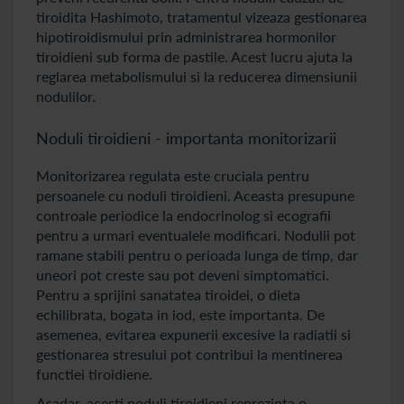
tiroidita Hashimoto, tratamentul vizeaza gestionarea
hipotiroidismului prin administrarea hormonilor
tiroidieni sub forma de pastile. Acest lucru ajuta la
reglarea metabolismului si la reducerea dimensiunii
nodulilor.
Noduli tiroidieni - importanta monitorizarii
Monitorizarea regulata este cruciala pentru
persoanele cu noduli tiroidieni. Aceasta presupune
controale periodice la endocrinolog si ecografii
pentru a urmari eventualele modificari. Nodulii pot
ramane stabili pentru o perioada lunga de timp, dar
uneori pot creste sau pot deveni simptomatici.
Pentru a sprijini sanatatea tiroidei, o dieta
echilibrata, bogata in iod, este importanta. De
asemenea, evitarea expunerii excesive la radiatii si
gestionarea stresului pot contribui la mentinerea
functiei tiroidiene.
Asadar, acesti noduli tiroidieni reprezinta o