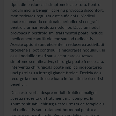
tipul, dimensiunea si simptomele acestora. Pentru
nodulii mici si benigni, care nu provoaca disconfort,
monitorizarea regulata este suficienta. Medicul
poate recomanda controale periodice si ecografii
pentru a urmari evolutia nodulilor. Daca un nodul
provoaca hipertiroidism, tratamentul poate include
medicamente antitiroidiene sau iod radioactiv.
Aceste optiuni sunt eficiente in reducerea activitatii
tiroidiene si pot contribui la micsorarea nodulului. In
cazul nodulilor mari sau a celor care cauzeaza
simptome semnificative, chirurgia poate fi necesara.
Interventia chirurgicala poate implica indepartarea
unei parti sau a intregii glande tiroide. Decizia de a
recurge la operatie este luata in functie de riscuri si
beneficii.
Daca este vorba despre noduli tiroidieni maligni,
acestia necesita un tratament mai complex. In
anumite situatii, chirurgia este urmata de terapie cu
iod radioactiv sau tratament hormonal pentru a
preveni recurenta bolii. Pentru nodulii cauzati de