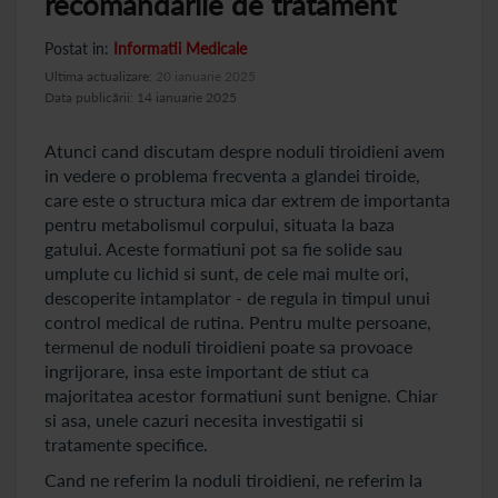
recomandarile de tratament
Postat in:
Informatii Medicale
Ultima actualizare:
20 ianuarie 2025
Data publicării: 14 ianuarie 2025
Atunci cand discutam despre noduli tiroidieni avem
in vedere o problema frecventa a glandei tiroide,
care este o structura mica dar extrem de importanta
pentru metabolismul corpului, situata la baza
gatului. Aceste formatiuni pot sa fie solide sau
umplute cu lichid si sunt, de cele mai multe ori,
descoperite intamplator - de regula in timpul unui
control medical de rutina. Pentru multe persoane,
termenul de noduli tiroidieni poate sa provoace
ingrijorare, insa este important de stiut ca
majoritatea acestor formatiuni sunt benigne. Chiar
si asa, unele cazuri necesita investigatii si
tratamente specifice.
Cand ne referim la noduli tiroidieni, ne referim la