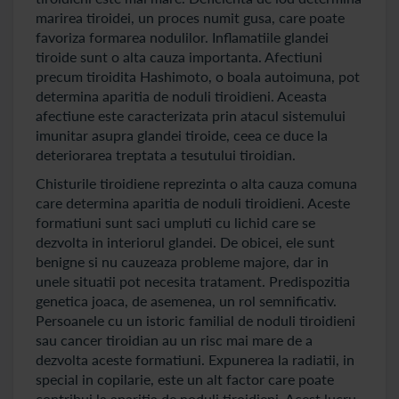
marirea tiroidei, un proces numit gusa, care poate
favoriza formarea nodulilor. Inflamatiile glandei
tiroide sunt o alta cauza importanta. Afectiuni
precum tiroidita Hashimoto, o boala autoimuna, pot
determina aparitia de noduli tiroidieni. Aceasta
afectiune este caracterizata prin atacul sistemului
imunitar asupra glandei tiroide, ceea ce duce la
deteriorarea treptata a tesutului tiroidian.
Chisturile tiroidiene reprezinta o alta cauza comuna
care determina aparitia de noduli tiroidieni. Aceste
formatiuni sunt saci umpluti cu lichid care se
dezvolta in interiorul glandei. De obicei, ele sunt
benigne si nu cauzeaza probleme majore, dar in
unele situatii pot necesita tratament. Predispozitia
genetica joaca, de asemenea, un rol semnificativ.
Persoanele cu un istoric familial de noduli tiroidieni
sau cancer tiroidian au un risc mai mare de a
dezvolta aceste formatiuni. Expunerea la radiatii, in
special in copilarie, este un alt factor care poate
contribui la aparitia de noduli tiroidieni. Acest lucru