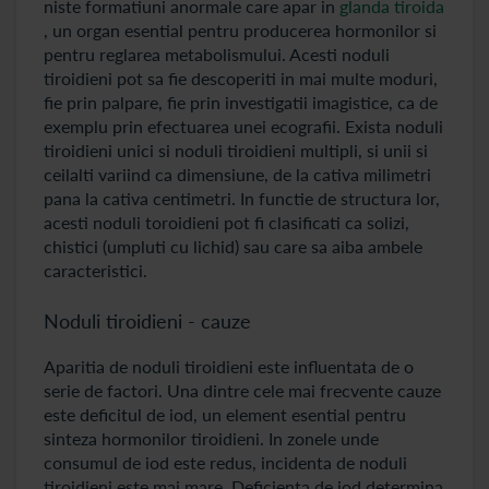
niste formatiuni anormale care apar in
glanda tiroida
, un organ esential pentru producerea hormonilor si
pentru reglarea metabolismului. Acesti noduli
tiroidieni pot sa fie descoperiti in mai multe moduri,
fie prin palpare, fie prin investigatii imagistice, ca de
exemplu prin efectuarea unei ecografii. Exista noduli
tiroidieni unici si noduli tiroidieni multipli, si unii si
ceilalti variind ca dimensiune, de la cativa milimetri
pana la cativa centimetri. In functie de structura lor,
acesti noduli toroidieni pot fi clasificati ca solizi,
chistici (umpluti cu lichid) sau care sa aiba ambele
caracteristici.
Noduli tiroidieni - cauze
Aparitia de noduli tiroidieni este influentata de o
serie de factori. Una dintre cele mai frecvente cauze
este deficitul de iod, un element esential pentru
sinteza hormonilor tiroidieni. In zonele unde
consumul de iod este redus, incidenta de noduli
tiroidieni este mai mare. Deficienta de iod determina