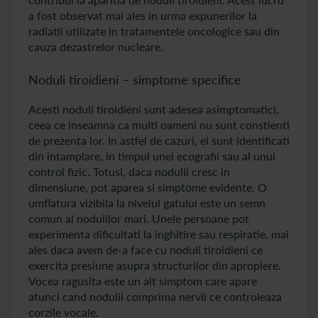
a fost observat mai ales in urma expunerilor la
radiatii utilizate in tratamentele oncologice sau din
cauza dezastrelor nucleare.
Noduli tiroidieni – simptome specifice
Acesti noduli tiroidieni sunt adesea asimptomatici,
ceea ce inseamna ca multi oameni nu sunt constienti
de prezenta lor. In astfel de cazuri, ei sunt identificati
din intamplare, in timpul unei ecografii sau al unui
control fizic. Totusi, daca nodulii cresc in
dimensiune, pot aparea si simptome evidente. O
umflatura vizibila la nivelul gatului este un semn
comun al nodulilor mari. Unele persoane pot
experimenta dificultati la inghitire sau respiratie, mai
ales daca avem de-a face cu noduli tiroidieni ce
exercita presiune asupra structurilor din apropiere.
Vocea ragusita este un alt simptom care apare
atunci cand nodulii comprima nervii ce controleaza
corzile vocale.