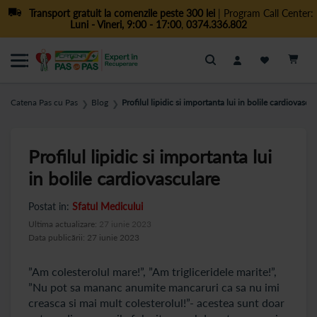
Transport gratuit la comenzile peste 300 lei
| Program Call Center:
Luni - Vineri, 9:00 - 17:00
,
0374.336.802
Cautare
Catena Pas cu Pas
Blog
Profilul lipidic si importanta lui in bolile cardiovascu
❯
❯
Profilul lipidic si importanta lui
in bolile cardiovasculare
Postat in:
Sfatul Medicului
Ultima actualizare:
27 iunie 2023
Data publicării: 27 iunie 2023
”Am colesterolul mare!”, ”Am trigliceridele marite!”,
”Nu pot sa mananc anumite mancaruri ca sa nu imi
creasca si mai mult colesterolul!”- acestea sunt doar