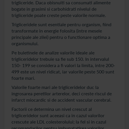
trigliceride. Daca obisnuiti sa consumati alimente
bogate in grasimi si carbohidrati nivelul de
trigliceride poate creste peste valorile normale.
Trigliceridele sunt esentiale pentru organism, fiind
transformate in energie folosita (intre mesele
principale ale zilei) pentru o functionare optima a
organismului.
Pe buletinele de analize valorile ideale ale
trigliceridelor trebuie sa fie sub 150. In intervalul
150- 199 se considera a fi valori la limita, intre 200-
499 este un nivel ridicat, iar valorile peste 500 sunt
foarte mari.
Valorile foarte mari ale trigliceridelor duc la
ingrosarea peretilor arterelor, deci creste riscul de
infarct miocardic si de accident vascular cerebral.
Factorii ce determina un nivel crescut al
trigliceridelor sunt aceeasi ca in cazul valorilor
crescute ale LDL colesterolului; la fel si in cazul
recomandarilor pentru imbunatatirea valorilor