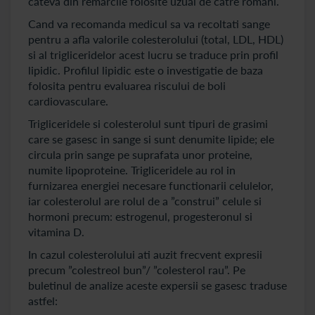
cateva din remarcile folosite uzual de catre romani.
Cand va recomanda medicul sa va recoltati sange
pentru a afla valorile colesterolului (total, LDL, HDL)
si al trigliceridelor acest lucru se traduce prin profil
lipidic. Profilul lipidic este o investigatie de baza
folosita pentru evaluarea riscului de boli
cardiovasculare.
Trigliceridele si colesterolul sunt tipuri de grasimi
care se gasesc in sange si sunt denumite lipide; ele
circula prin sange pe suprafata unor proteine,
numite lipoproteine. Trigliceridele au rol in
furnizarea energiei necesare functionarii celulelor,
iar colesterolul are rolul de a ”construi” celule si
hormoni precum: estrogenul, progesteronul si
vitamina D.
In cazul colesterolului ati auzit frecvent expresii
precum ”colestreol bun”/ ”colesterol rau”. Pe
buletinul de analize aceste expersii se gasesc traduse
astfel: