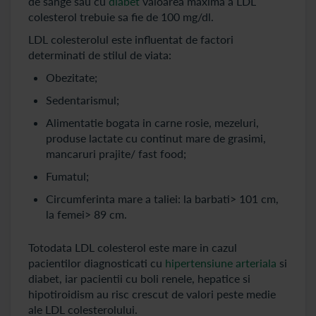
de sange sau cu
diabet
valoarea maxima a LDL
colesterol trebuie sa fie de 100 mg/dl.
LDL colesterolul este influentat de factori
determinati de stilul de viata:
Obezitate;
Sedentarismul;
Alimentatie bogata in carne rosie, mezeluri,
produse lactate cu continut mare de grasimi,
mancaruri prajite/ fast food;
Fumatul;
Circumferinta mare a taliei: la barbati> 101 cm,
la femei> 89 cm.
Totodata LDL colesterol este mare in cazul
pacientilor diagnosticati cu
hipertensiune arteriala
si
diabet, iar pacientii cu boli renele, hepatice si
hipotiroidism au risc crescut de valori peste medie
ale LDL colesterolului.