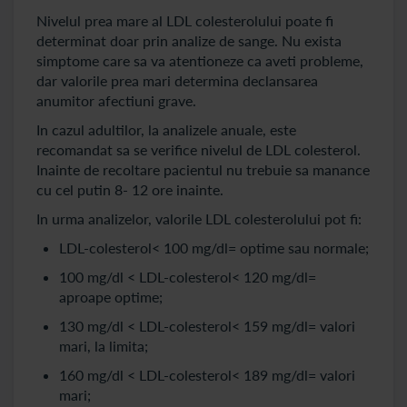
Nivelul prea mare al LDL colesterolului poate fi
determinat doar prin analize de sange. Nu exista
simptome care sa va atentioneze ca aveti probleme,
dar valorile prea mari determina declansarea
anumitor afectiuni grave.
In cazul adultilor, la analizele anuale, este
recomandat sa se verifice nivelul de LDL colesterol.
Inainte de recoltare pacientul nu trebuie sa manance
cu cel putin 8- 12 ore inainte.
In urma analizelor, valorile LDL colesterolului pot fi:
LDL-colesterol< 100 mg/dl= optime sau normale;
100 mg/dl < LDL-colesterol< 120 mg/dl=
aproape optime;
130 mg/dl < LDL-colesterol< 159 mg/dl= valori
mari, la limita;
160 mg/dl < LDL-colesterol< 189 mg/dl= valori
mari;