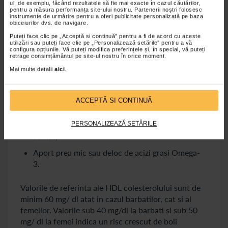
ul, de exemplu, făcând rezultatele să fie mai exacte în cazul căutărilor,
ateromatoase si a aterosclerozei. Un nivel mare de
pentru a măsura performanța site-ului nostru. Partenerii noștri folosesc
instrumente de urmărire pentru a oferi publicitate personalizată pe baza
HDL colesterol duce la o protectie crescuta
obiceiurilor dvs. de navigare.
impotriva bolilor cardiovasculare.
Puteți face clic pe „Acceptă si continuă” pentru a fi de acord cu aceste
utilizări sau puteți face clic pe „Personalizează setările” pentru a vă
Valorile scazute ale HDL colesterolului pot fi date
configura opțiunile. Vă puteți modifica preferințele și, în special, vă puteți
retrage consimțământul pe site-ul nostru în orice moment.
de:
Mai multe detalii
aici
.
greutate prea mare, de exemplu persoanele
supraponderale sau obeze;
ACCEPTĂ SI CONTINUĂ
Lipsa exercitiului fizic/ sedentarism;
Diabetul necontrolat;
PERSONALIZEAZĂ SETĂRILE
Fumat;
Aport prea mic sau deloc de acizi grasi Omega-
3.
Valorile de referinta ale HDL colesterolului sunt de
minim 60 mg/ dl atat in cazul barbatilor, cat si al
femeilor. Valorile sub 40 mg/dl la barbati si sub 50
mg/ dl la femei indica un risc crescut de boli