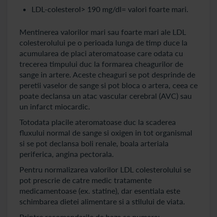
LDL-colesterol> 190 mg/dl= valori foarte mari.
Mentinerea valorilor mari sau foarte mari ale LDL
colesterolului pe o perioada lunga de timp duce la
acumularea de placi ateromatoase care odata cu
trecerea timpului duc la formarea cheagurilor de
sange in artere. Aceste cheaguri se pot desprinde de
peretii vaselor de sange si pot bloca o artera, ceea ce
poate declansa un atac vascular cerebral (AVC) sau
un infarct miocardic.
Totodata placile ateromatoase duc la scaderea
fluxului normal de sange si oxigen in tot organismal
si se pot declansa boli renale, boala arteriala
periferica, angina pectorala.
Pentru normalizarea valorilor LDL colesterolului se
pot prescrie de catre medic tratamente
medicamentoase (ex. statine), dar esentiala este
schimbarea dietei alimentare si a stilului de viata.
Printre recomandarile de baza se numara: