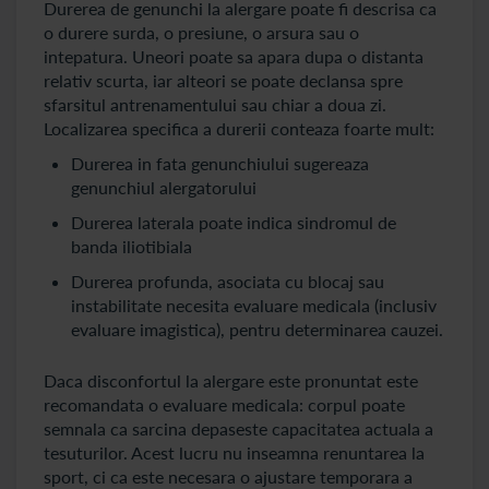
Durerea de genunchi la alergare poate fi descrisa ca
o durere surda, o presiune, o arsura sau o
intepatura. Uneori poate sa apara dupa o distanta
relativ scurta, iar alteori se poate declansa spre
sfarsitul antrenamentului sau chiar a doua zi.
Localizarea specifica a durerii conteaza foarte mult:
Durerea in fata genunchiului sugereaza
genunchiul alergatorului
Durerea laterala poate indica sindromul de
banda iliotibiala
Durerea profunda, asociata cu blocaj sau
instabilitate necesita evaluare medicala (inclusiv
evaluare imagistica), pentru determinarea cauzei.
Daca disconfortul la alergare este pronuntat este
recomandata o evaluare medicala: corpul poate
semnala ca sarcina depaseste capacitatea actuala a
tesuturilor. Acest lucru nu inseamna renuntarea la
sport, ci ca este necesara o ajustare temporara a