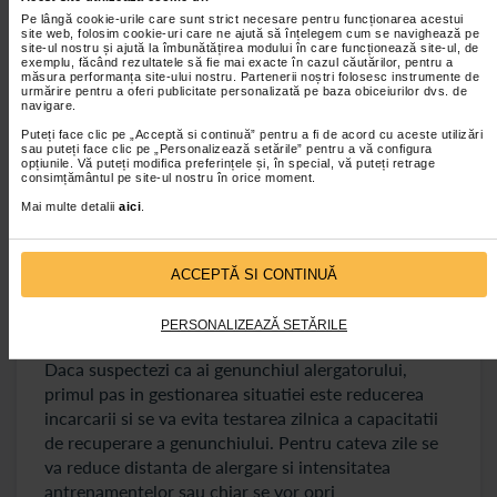
agata;
Pe lângă cookie-urile care sunt strict necesare pentru funcționarea acestui
site web, folosim cookie-uri care ne ajută să înțelegem cum se navighează pe
Artroza
- declanseaza durere matinala, la efort si
site-ul nostru și ajută la îmbunătățirea modului în care funcționează site-ul, de
exemplu, făcând rezultatele să fie mai exacte în cazul căutărilor, pentru a
limitarea mobilitatii.
măsura performanța site-ului nostru. Partenerii noștri folosesc instrumente de
urmărire pentru a oferi publicitate personalizată pe baza obiceiurilor dvs. de
navigare.
Luand in calcul toate aceste aspecte, nu orice durere
Puteți face clic pe „Acceptă si continuă” pentru a fi de acord cu aceste utilizări
de genunchi la alergare este asociata cu genunchiul
sau puteți face clic pe „Personalizează setările” pentru a vă configura
opțiunile. Vă puteți modifica preferințele și, în special, vă puteți retrage
alergatorului. Autodiagnosticarea poate intarzia
consimțământul pe site-ul nostru în orice moment.
alegerea tratamentului potrivit si este contraindicata
Mai multe detalii
aici
.
mai ales daca a avut loc un traumatism, umflare
importanta sau durere persistenta.
ACCEPTĂ SI CONTINUĂ
Ce se recomanda pentru primele zile dupa
declansarea durerii de genunchi la alergare
PERSONALIZEAZĂ SETĂRILE
Daca suspectezi ca ai genunchiul alergatorului,
primul pas in gestionarea situatiei este reducerea
incarcarii si se va evita testarea zilnica a capacitatii
de recuperare a genunchiului. Pentru cateva zile se
va reduce distanta de alergare si intensitatea
antrenamentelor sau chiar se vor opri