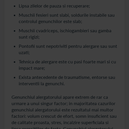
Lipsa zilelor de pauza si recuperare;
Muschii fesieri sunt slabi, soldurile instabile sau
controlul genunchilor este slab;
Muschii cvadriceps, ischiogambieri sau gamba
sunt rigizi;
Pontofii sunt nepotriviti pentru alergare sau sunt
uzati;
Tehnica de alergare este cu pasi foarte mari si cu
impact mare;
Exista antecedente de traumatisme, entorse sau
interventii la genunchi.
Genunchiul alergatorului apare extrem de rar ca
urmare a unui singur factor; in majoritatea cazurilor
genunchiul alergatorului este rezultatul mai multor
factori: volum crescut de efort, somn insuficient sau
de calitate proasta, stres, incalzire superficiala si
lipsa exercitiilor de forta. Genunchiul alergatorului