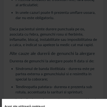
al articulatiei;
In unele cazuri poate fi prezenta umflare usoara,
dar nu este obligatoriu.
Daca pacientul simte durere punctuala pe os,
asociata cu febra, genunchi rosu si fierbinte,
inflamatie, blocaj, instabilitate sau imposibilitatea de
a calca, e indicat sa apeleze la medic cat mai rapid.
Alte cauze ale durerii de genunchi la alergare
Durerea de genunchi la alergare poate fi data si de:
Sindromul de banda iliotibiala - durerea este pe
partea externa a genunchiului si e resimtita in
special la coborare;
Tendinopatia patelara- durerea e prezenta sub
rotula, accentuata la sarituri si sprinturi;
Leziunile de menisc - acestea pot provoca blocaj,
pocnituri dureroase si senzatie ca genunchiul se
Acest site utilizează cookie-uri