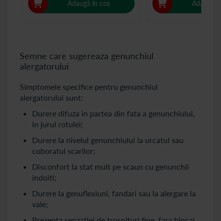
Adaugă în coș
Adaugă î
Semne care sugereaza genunchiul
alergatorului
Simptomele specifice pentru genunchiul
alergatorului sunt:
Durere difuza in partea din fata a genunchiului,
in jurul rotulei;
Durere la nivelul genunchiului la urcatul sau
coboratul scarilor;
Disconfort la stat mult pe scaun cu genunchii
indoiti;
Durere la genuflexiuni, fandari sau la alergare la
vale;
Prezenta senzatiei de trosnituri fine, fara blocaj