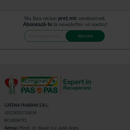
Nu lăsa niciun
preț mic
neobservat.
Abonează-te
la newsletter-ul nostru!
Abonare
CATENA PHARMA S.R.L.
J2023002710034
RO3008793
Adresa:
Pitesti, str. Banat nr.2, judet Arges