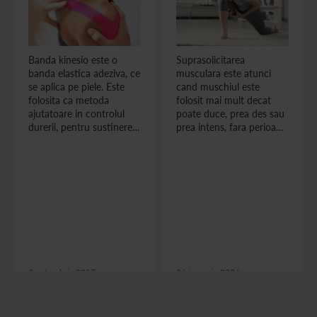
Banda kinesio este o
Suprasolicitarea
banda elastica adeziva, ce
musculara este atunci
se aplica pe piele. Este
cand muschiul este
folosita ca metoda
folosit mai mult decat
ajutatoare in controlul
poate duce, prea des sau
durerii, pentru sustinerea
prea intens, fara perioada
miscarii si ghidarea unor
de recuperare adaptata
segmente musculo-
nevoii organismului.
articulare. Zona pe care
Suprasolicitarea
se aplica banda kinesio
musculara apare frecvent
nu este complet
cand se creste brusc
imobilizata, ci poate fi
efortul si durata
miscata usor. Este folosita
antrenamentelor, cand se
frecvent in asociere cu
schimba brusc tehnica
exercitii, in recuperare si
sau cand este ignorata o
cu tratamentul cauzei.
durere persistenta.
2 octombrie 2017
26 ianuarie 2026
citește articolul
citește articolul