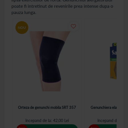
poate fi intretinut de revenirile prea intense dupa o
pauza lunga.
NOU
Orteza de genunchi mobila SRT 357
Genunchiera elastica, 2
începand de la
42,00 Lei
începand de la
2