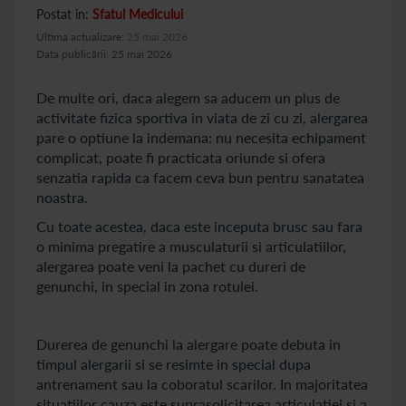
Postat in:
Sfatul Medicului
Ultima actualizare:
25 mai 2026
Data publicării: 25 mai 2026
De multe ori, daca alegem sa aducem un plus de
activitate fizica sportiva in viata de zi cu zi, alergarea
pare o optiune la indemana: nu necesita echipament
complicat, poate fi practicata oriunde si ofera
senzatia rapida ca facem ceva bun pentru sanatatea
noastra.
Cu toate acestea, daca este inceputa brusc sau fara
o minima pregatire a musculaturii si articulatiilor,
alergarea poate veni la pachet cu dureri de
genunchi, in special in zona rotulei.
Durerea de genunchi la alergare poate debuta in
timpul alergarii si se resimte in special dupa
antrenament sau la coboratul scarilor. In majoritatea
situatiilor cauza este suprasolicitarea articulatiei si a