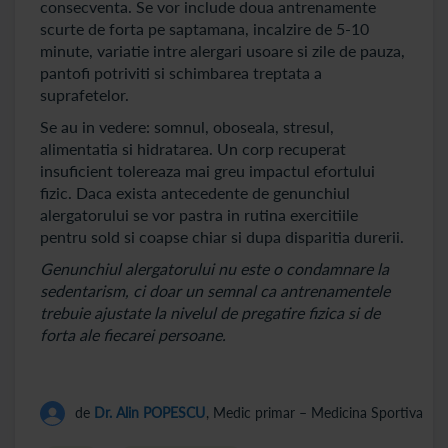
consecventa. Se vor include doua antrenamente
scurte de forta pe saptamana, incalzire de 5-10
minute, variatie intre alergari usoare si zile de pauza,
pantofi potriviti si schimbarea treptata a
suprafetelor.
Se au in vedere: somnul, oboseala, stresul,
alimentatia si hidratarea. Un corp recuperat
insuficient tolereaza mai greu impactul efortului
fizic. Daca exista antecedente de genunchiul
alergatorului se vor pastra in rutina exercitiile
pentru sold si coapse chiar si dupa disparitia durerii.
Genunchiul alergatorului nu este o condamnare la
sedentarism, ci doar un semnal ca antrenamentele
trebuie ajustate la nivelul de pregatire fizica si de
forta ale fiecarei persoane.
de
Dr. Alin POPESCU
, Medic primar – Medicina Sportiva