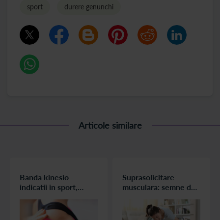
sport
durere genunchi
Articole similare
Banda kinesio -
Suprasolicitare
indicatii in sport,
musculara: semne de
ortopedie,
avertizare pentru
recuperare,
sportivi
reumatologie