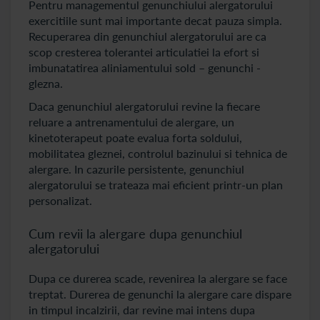
Pentru managementul genunchiului alergatorului
exercitiile sunt mai importante decat pauza simpla.
Recuperarea din genunchiul alergatorului are ca
scop cresterea tolerantei articulatiei la efort si
imbunatatirea aliniamentului sold – genunchi -
glezna.
Daca genunchiul alergatorului revine la fiecare
reluare a antrenamentului de alergare, un
kinetoterapeut poate evalua forta soldului,
mobilitatea gleznei, controlul bazinului si tehnica de
alergare. In cazurile persistente, genunchiul
alergatorului se trateaza mai eficient printr-un plan
personalizat.
Cum revii la alergare dupa genunchiul
alergatorului
Dupa ce durerea scade, revenirea la alergare se face
treptat. Durerea de genunchi la alergare care dispare
in timpul incalzirii, dar revine mai intens dupa