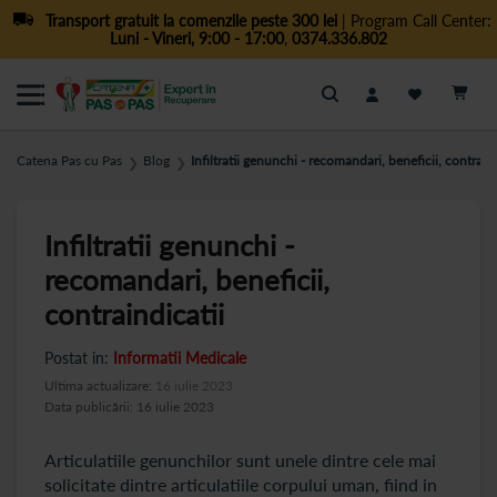
Transport gratuit la comenzile peste 300 lei
| Program Call Center:
Luni - Vineri, 9:00 - 17:00
,
0374.336.802
Cautare
Catena Pas cu Pas
Blog
Infiltratii genunchi - recomandari, beneficii, contraind
❯
❯
Infiltratii genunchi -
recomandari, beneficii,
contraindicatii
Postat in:
Informatii Medicale
Ultima actualizare:
16 iulie 2023
Data publicării: 16 iulie 2023
Articulatiile genunchilor sunt unele dintre cele mai
solicitate dintre articulatiile corpului uman, fiind in