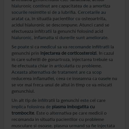
hialuronic continut are capacitatea de a amortiza
socurile resimtite si de a lubrifia. Cercetarile au
aratat ca, in situatia pacientilor cu osteoartrita,
acidul hialuronic se descompune. Atunci cand se
efectueaza infiltratii la genunchi folosind acid
hialuronic, inflamatia si durerile sunt ameliorate.
Se poate si ca medicul sa va recomande infiltratii la
genunchi prin
injectarea de corticosteroizi
. In cazul
in care suferiti de gonartroza, injectarea trebuie sa
fie efectuata chiar in articulatia cu probleme.
Aceasta alternativa de tratament are ca scop
reducerea inflamatiei, ceea ce inseamna ca oasele nu
se vor mai freca unul de altul in timp ce va miscati
genunchiul.
Un alt tip de infiltratii la genunchi este cel care
implica folosirea de
plasma imbogatita cu
trombocite
. Este o alternativa pe care medicii o
recomanda in situatia pacientilor cu probleme
musculare si osoase, plasma urmand sa fie injectata