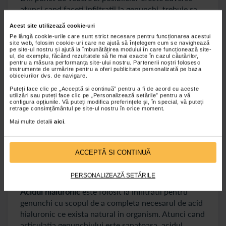
atunci cand faceti infiltratii la genunchi, trebuie sa
mentionam reactiile locale sau eventualele infectii.
Acest site utilizează cookie-uri
Specialistii atrag atentia asupra faptului ca
Pe lângă cookie-urile care sunt strict necesare pentru funcționarea acestui
afectiunile articulare nu pot sa fie tratate exclusiv cu
site web, folosim cookie-uri care ne ajută să înțelegem cum se navighează
pe site-ul nostru și ajută la îmbunătățirea modului în care funcționează site-
astfel de injectii, pentru ca pot ajunge in timp sa
ul, de exemplu, făcând rezultatele să fie mai exacte în cazul căutărilor,
pentru a măsura performanța site-ului nostru. Partenerii noștri folosesc
afecteze negativ articulatiile.
instrumente de urmărire pentru a oferi publicitate personalizată pe baza
obiceiurilor dvs. de navigare.
Tipuri de infiltratii la genunchi
Puteți face clic pe „Acceptă si continuă” pentru a fi de acord cu aceste
utilizări sau puteți face clic pe „Personalizează setările” pentru a vă
configura opțiunile. Vă puteți modifica preferințele și, în special, vă puteți
Daca medicul ortoped stabileste in urma
retrage consimțământul pe site-ul nostru în orice moment.
investigatiilor ca aveti nevoie de infiltratii la
Mai multe detalii
aici
.
genunchi, poate sa le recomande pe cele cu acid
hialuronic, pe cele cu corticosteroizi, precum si pe
cele PRP (plasma imbogatita cu trombocite). De
ACCEPTĂ SI CONTINUĂ
asemenea, medicul specialist poate sa recomande si
efectuarea unei punctii articulare (artrocenteza).
PERSONALIZEAZĂ SETĂRILE
Acidul hialuronic
este folosit la infiltratii pentru
genunchi cu scopul de a completa necesarul de acid
hialuronic ce exista natural in organism. Atunci cand
articulatia genunchiului este sanatoasa, acidul