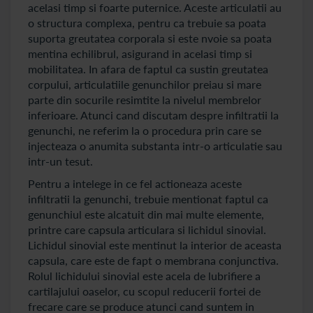
acelasi timp si foarte puternice. Aceste articulatii au
o structura complexa, pentru ca trebuie sa poata
suporta greutatea corporala si este nvoie sa poata
mentina echilibrul, asigurand in acelasi timp si
mobilitatea. In afara de faptul ca sustin greutatea
corpului, articulatiile genunchilor preiau si mare
parte din socurile resimtite la nivelul membrelor
inferioare. Atunci cand discutam despre infiltratii la
genunchi, ne referim la o procedura prin care se
injecteaza o anumita substanta intr-o articulatie sau
intr-un tesut.
Pentru a intelege in ce fel actioneaza aceste
infiltratii la genunchi, trebuie mentionat faptul ca
genunchiul este alcatuit din mai multe elemente,
printre care capsula articulara si lichidul sinovial.
Lichidul sinovial este mentinut la interior de aceasta
capsula, care este de fapt o membrana conjunctiva.
Rolul lichidului sinovial este acela de lubrifiere a
cartilajului oaselor, cu scopul reducerii fortei de
frecare care se produce atunci cand suntem in