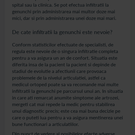
spital sau la clinica. Se pot efectua infiltratii la
genunchi prin administrarea mai multor doze mai
mici, dar si prin administrarea unei doze mai mari.
De cate infiltratii la genunchi este nevoie?
Conform statisticilor efectuate de specialisti, de
regula este nevoie de o singura infiltratie completa
pentru a va asigura un an de confort. Situatia este
diferita insa de la pacient la pacient si depinde de
stadiul de evolutie a afectiunii care provoaca
problemele de la nivelul articulatiei, astfel ca
medicul ortoped poate sa va recomande mai multe
infiltratii la genunchi pe parcursul unui an. In situatia
in care ati remarcat anumite simptome ale artrozei,
mergeti cat mai repede la medic pentru stabilirea
unui diagnostic precis; este cea mai buna decizie pe
care o puteti lua pentru a va asigura mentinerea unei
bune functionari a articulatiilor.
Din punct de vedere al posibilelor efecte adverse