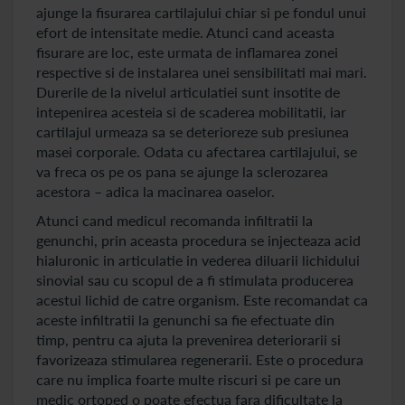
ajunge la fisurarea cartilajului chiar si pe fondul unui
efort de intensitate medie. Atunci cand aceasta
fisurare are loc, este urmata de inflamarea zonei
respective si de instalarea unei sensibilitati mai mari.
Durerile de la nivelul articulatiei sunt insotite de
intepenirea acesteia si de scaderea mobilitatii, iar
cartilajul urmeaza sa se deterioreze sub presiunea
masei corporale. Odata cu afectarea cartilajului, se
va freca os pe os pana se ajunge la sclerozarea
acestora – adica la macinarea oaselor.
Atunci cand medicul recomanda infiltratii la
genunchi, prin aceasta procedura se injecteaza acid
hialuronic in articulatie in vederea diluarii lichidului
sinovial sau cu scopul de a fi stimulata producerea
acestui lichid de catre organism. Este recomandat ca
aceste infiltratii la genunchi sa fie efectuate din
timp, pentru ca ajuta la prevenirea deteriorarii si
favorizeaza stimularea regenerarii. Este o procedura
care nu implica foarte multe riscuri si pe care un
medic ortoped o poate efectua fara dificultate la