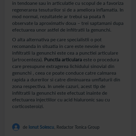
in tendoane sau in articulatie cu scopul de a favoriza
regenerarea tesuturilor si de a ameliora inflamatia. In
mod normal, rezultatele ar trebui sa poata fi
observate la aproximativ doua – trei saptamani dupa
efectuarea unor astfel de infiltratii la genunchi.
O alta alternativa pe care specialistii o pot
recomanda in situatia in care este nevoie de
infiltratii la genunchi este cea a punctiei articulare
(artrocenteza).
Punctia articulara
este o procedura
care presupune extragerea lichidului sinovial din
genunchi , ceea ce poate conduce catre calmarea
rapida a durerilor si catre diminuarea umflaturii din
zona respectiva. In unele cazuri, acest tip de
infiltratii la genunchi este efectuat inainte de
efectuarea injectiilor cu acid hialuronic sau cu
corticosteroizi.
de
Ionut Solescu
, Redactor Tonica Group