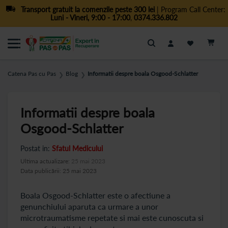
Transport gratuit la comenzile peste 300 lei
| Program Call Center:
Luni - Vineri, 9:00 - 17:00
,
0374.336.802
Cautare
Catena Pas cu Pas
Blog
Informatii despre boala Osgood-Schlatter
❯
❯
Informatii despre boala
Osgood-Schlatter
Postat in:
Sfatul Medicului
Ultima actualizare:
25 mai 2023
Data publicării: 25 mai 2023
Boala Osgood-Schlatter este o afectiune a
genunchiului aparuta ca urmare a unor
microtraumatisme repetate si mai este cunoscuta si