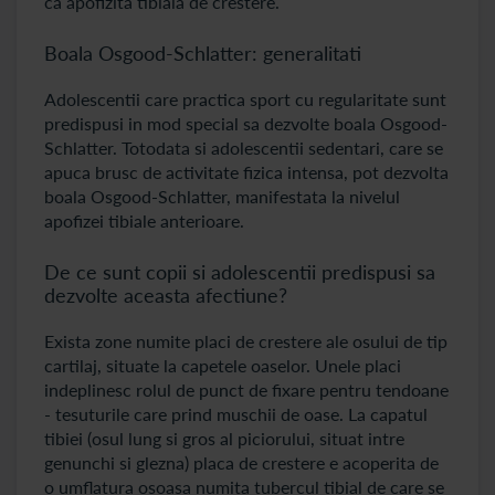
ca apofizita tibiala de crestere.
Boala Osgood-Schlatter: generalitati
Adolescentii care practica sport cu regularitate sunt
predispusi in mod special sa dezvolte boala Osgood-
Schlatter. Totodata si adolescentii sedentari, care se
apuca brusc de activitate fizica intensa, pot dezvolta
boala Osgood-Schlatter, manifestata la nivelul
apofizei tibiale anterioare.
De ce sunt copii si adolescentii predispusi sa
dezvolte aceasta afectiune?
Exista zone numite placi de crestere ale osului de tip
cartilaj, situate la capetele oaselor. Unele placi
indeplinesc rolul de punct de fixare pentru tendoane
- tesuturile care prind muschii de oase. La capatul
tibiei (osul lung si gros al piciorului, situat intre
genunchi si glezna) placa de crestere e acoperita de
o umflatura osoasa numita tubercul tibial de care se