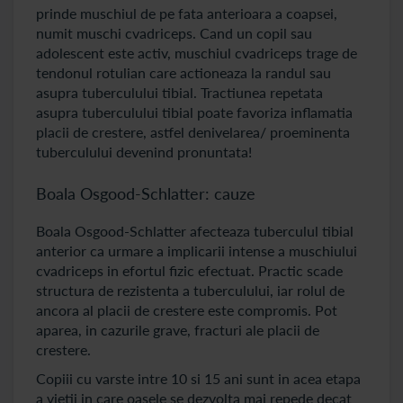
prinde muschiul de pe fata anterioara a coapsei,
numit muschi cvadriceps. Cand un copil sau
adolescent este activ, muschiul cvadriceps trage de
tendonul rotulian care actioneaza la randul sau
asupra tuberculului tibial. Tractiunea repetata
asupra tuberculului tibial poate favoriza inflamatia
placii de crestere, astfel denivelarea/ proeminenta
tuberculului devenind pronuntata!
Boala Osgood-Schlatter: cauze
Boala Osgood-Schlatter afecteaza tuberculul tibial
anterior ca urmare a implicarii intense a muschiului
cvadriceps in efortul fizic efectuat. Practic scade
structura de rezistenta a tuberculului, iar rolul de
ancora al placii de crestere este compromis. Pot
aparea, in cazurile grave, fracturi ale placii de
crestere.
Copiii cu varste intre 10 si 15 ani sunt in acea etapa
a vietii in care oasele se dezvolta mai repede decat