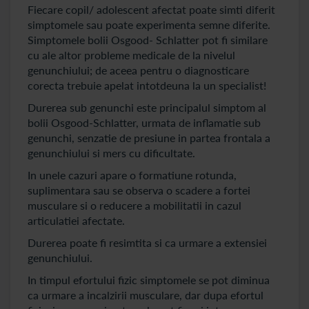
Fiecare copil/ adolescent afectat poate simti diferit
simptomele sau poate experimenta semne diferite.
Simptomele bolii Osgood- Schlatter pot fi similare
cu ale altor probleme medicale de la nivelul
genunchiului; de aceea pentru o diagnosticare
corecta trebuie apelat intotdeuna la un specialist!
Durerea sub genunchi este principalul simptom al
bolii Osgood-Schlatter, urmata de inflamatie sub
genunchi, senzatie de presiune in partea frontala a
genunchiului si mers cu dificultate.
In unele cazuri apare o formatiune rotunda,
suplimentara sau se observa o scadere a fortei
musculare si o reducere a mobilitatii in cazul
articulatiei afectate.
Durerea poate fi resimtita si ca urmare a extensiei
genunchiului.
In timpul efortului fizic simptomele se pot diminua
ca urmare a incalzirii musculare, dar dupa efortul