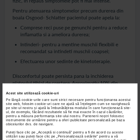
fizic, in repaus simptomele pot fi mai intense.
Pentru atenuarea simptomelor precum durerea din
boala Osgood- Schlatter pacientul poate apela la:
Comprese reci puse pe genunchi pentru a reduce
inflamatia si a ameliora durerea;
Intinderi- pentru a mentine muschii flexibili e
recomandat sa intindeti muschii coapsei;
Efectuarea unor sedinte de kinetoterapie.
Disconfortul poate persista pana la inchiderea
platoului tibial de crestere. Aproximativ 10% din
pacienti au simptome pana la varsta de adult din
Acest site utilizează cookie-uri
cauza largirii tuberozitatii (proeminenta osoasa
Pe lângă cookie-urile care sunt strict necesare pentru funcționarea acestui
situata in fata genunchiului pe care se fixeaza
site web, folosim cookie-uri care ne ajută să înțelegem cum se navighează
pe site-ul nostru și ajută la îmbunătățirea modului în care funcționează site-
tendonul rotulian la nivelul tibiei).
ul, de exemplu, făcând rezultatele să fie mai exacte în cazul căutărilor,
pentru a măsura performanța site-ului nostru. Partenerii noștri folosesc
Exista trei grade de evolutie ale bolii:
instrumente de urmărire pentru a oferi publicitate personalizată pe baza
obiceiurilor dvs. de navigare.
Durerea resimtita dupa activitate se remite in
Puteți face clic pe „Acceptă si continuă” pentru a fi de acord cu aceste
24 de ore;
utilizări sau puteți face clic pe „Personalizează setările” pentru a vă