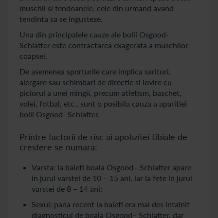
muschii si tendoanele, cele din urmand avand
tendinta sa se ingusteze.
Una din principalele cauze ale bolii Osgood-
Schlatter este contractarea exagerata a muschilor
coapsei.
De asemenea sporturile care implica sarituri,
alergare sau schimbari de directie si lovire cu
piciorul a unei mingii, precum atletism, baschet,
volei, fotbal, etc., sunt o posibila cauza a aparitiei
bolii Osgood- Schlatter.
Printre factorii de risc ai apofizitei tibiale de
crestere se numara:
Varsta: la baieti boala Osgood– Schlatter apare
in jurul varstei de 10 – 15 ani, iar la fete in jurul
varstei de 8 – 14 ani;
Sexul: pana recent la baieti era mai des intalnit
diagnosticul de boala Osgood– Schlatter, dar