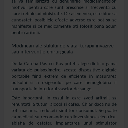
sa va familiarizati cu denumirile medicamentelor,
motivul pentru care sunt prescrise si frecventa cu
care trebuie administrate. De asemenea, este bine sa
cunoasteti posibilele efecte adverse care pot sa se
manifeste si ce medicamente ati folosit pana acum
pentru aritmii.
Modificari ale stilului de viata, terapii invazive
sau interventie chirurgicala
De la Catena Pas cu Pas puteti alege dintr-o gama
variata de
pulsoximetre
, aceste dispozitive digitale
portabile fiind extrem de eficiente in masurarea
pulsului si a oxigenului pe care hemoglobina il
transporta in interiorul vaselor de sange.
Este important, in cazul in care aveti aritmii, sa
renuntati la tutun, alcool si cafea. Chiar daca nu de
tot, macar sa reduceti simtitor consumul. Se poate
ca medicul sa recomande cardioversiunea electrica,
ablatia de cateter, implantarea unui stimulator