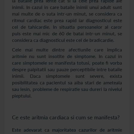
la bataile prea lente cat si la cele prea rapide ale
inimii. In cazul in care bataile inimii unui adult sunt
mai multe de o suta intr-un minut, se considera ca
ritmul cardiac este prea rapid iar diagnosticul este
cel de tahicardie. In situatia persoanelor al caror
puls este mai mic de 60 de batai intr-un minut, se
considera ca diagnosticul este cel de bradicardie.
Cele mai multe dintre afectiunile care implica
aritmie nu sunt insotite de simptome. In cazul in
care simptomele se manifesta totusi, poate fi vorba
despre palpitatii sau pauze perceptibile intre bataile
inimii. Daca simptomele sunt severe, exista
posibilitatea ca pacientul sa aiba stari de ameteala
sau lesin, probleme de respiratie sau dureri la nivelul
pieptului.
Ce este aritmia cardiaca si cum se manifesta?
Este adevarat ca majoritatea cazurilor de aritmie