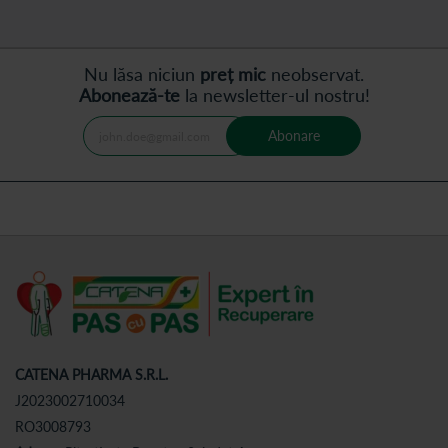
Nu lăsa niciun
preț mic
neobservat.
Abonează-te
la newsletter-ul nostru!
Abonare
CATENA PHARMA S.R.L.
J2023002710034
RO3008793