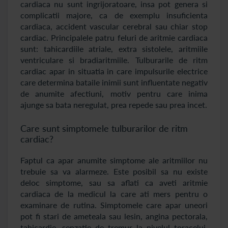
cardiaca nu sunt ingrijoratoare, insa pot genera si
complicatii majore, ca de exemplu insuficienta
cardiaca, accident vascular cerebral sau chiar stop
cardiac. Principalele patru feluri de aritmie cardiaca
sunt: tahicardiile atriale, extra sistolele, aritmiile
ventriculare si bradiaritmiile. Tulburarile de ritm
cardiac apar in situatia in care impulsurile electrice
care determina bataile inimii sunt influentate negativ
de anumite afectiuni, motiv pentru care inima
ajunge sa bata neregulat, prea repede sau prea incet.
Care sunt simptomele tulburarilor de ritm
cardiac?
Faptul ca apar anumite simptome ale aritmiilor nu
trebuie sa va alarmeze. Este posibil sa nu existe
deloc simptome, sau sa aflati ca aveti aritmie
cardiaca de la medicul la care ati mers pentru o
examinare de rutina. Simptomele care apar uneori
pot fi stari de ameteala sau lesin, angina pectorala,
tahicardie, senzatie de tremur la nivelul toracelui,