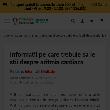
Transport gratuit la comenzile peste 300 lei
| Program Call Center:
Luni - Vineri, 9:00 - 17:00
,
0374.336.802
Cautare
Catena Pas cu Pas
Blog
Informatii pe care trebuie sa le stii despre aritmia car
❯
❯
Informatii pe care trebuie sa le
stii despre aritmia cardiaca
Postat in:
Informatii Medicale
Ultima actualizare:
26 februarie 2021
Data publicării: 26 februarie 2021
Aritmia cardiaca se mai numeste si disritmie
cardiaca si consta in neregularitatea batailor inimii.
Aritmia cardiaca este o afectiune care se refera atat