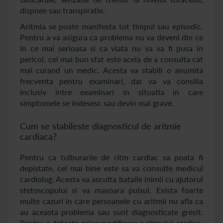
dispnee sau transpiratie.
Aritmia se poate manifesta tot timpul sau episodic.
Pentru a va asigura ca problema nu va deveni din ce
in ce mai serioasa si ca viata nu va va fi pusa in
pericol, cel mai bun sfat este acela de a consulta cat
mai curand un medic. Acesta va stabili o anumita
frecventa pentru examinari, dar va va consilia
inclusiv intre examinari in situatia in care
simptomele se indesesc sau devin mai grave.
Cum se stabileste diagnosticul de aritmie
cardiaca?
Pentru ca tulburarile de ritm cardiac sa poata fi
depistate, cel mai bine este sa va consulte medicul
cardiolog. Acesta va asculta bataile inimii cu ajutorul
stetoscopului si va masoara pulsul. Exista foarte
multe cazuri in care persoanele cu aritmii nu afla ca
au aceasta problema sau sunt diagnosticate gresit.
Pentru a detecta orice modificare a ritmului cardiac,