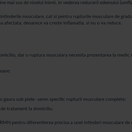
ine mai sus de nivelul inimii, in vederea reducerii edemului (umflat
tinderile musculare, cat si pentru rupturile musculare de gradul I
a afectata, deoarece va creste inflamatia, si nu o va reduce.
omiciliu, dar o ruptura musculara necesita prezentarea la medic o
toare;
o gaura sub piele- semn specific rupturii musculare complete;
de tratament la domiciliu.
MN pentru diferentierea precisa a unei intinderi musculare de 