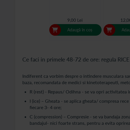
9,00 Lei
12,0
Adaugă în coș
Adau
Ce faci in primele 48-72 de ore: regula RICE
Indiferent ca vorbim despre o intindere musculara sau
baza, recomandata de medici si kinetoterapeuti, met
R (rest) - Repaus/ Odihna - se va opri activitatea i
I (ice) – Gheata - se aplica gheata/ compresa rece 
fiecare 3- 4 ore;
C (compression) – Compresie - se va bandaja zona 
bandajul- nici foarte strans, pentru a evita oprirea 