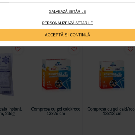
SALVEAZĂ SETĂRILE
ctata;
PERSONALIZEAZĂ SETĂRILE
ptura este completa.
ACCEPTĂ SI CONTINUĂ
ata instant,
Compresa cu gel cald/rece
Compresa cu gel cald/rec
m, 236g
13x26 cm
13x13 cm