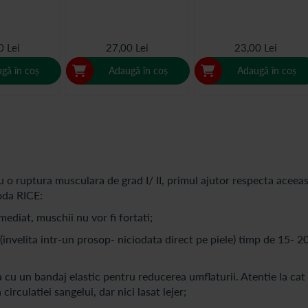
0 Lei
27,00 Lei
23,00 Lei
gă în coș
Adaugă în coș
Adaugă în coș
 o ruptura musculara de grad I/ II, primul ajutor respecta aceeas
oda RICE:
mediat, muschii nu vor fi fortati;
(invelita intr-un prosop- niciodata direct pe piele) timp de 15- 2
cu un bandaj elastic pentru reducerea umflaturii. Atentie la cat 
circulatiei sangelui, dar nici lasat lejer;