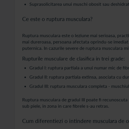
Suprasolicitarea unui muschi obosit sau deshidrat
Ce este o ruptura musculara?
Ruptura musculara este o leziune mai serioasa, practic
mai dureroasa, persoana afectata oprindu-se imediat d
puternica. In cazurile severe de ruptura musculara misc
Rupturile musculare de clasifica in trei grade:
Gradul I: ruptura partiala a unui numar mic de f
Gradul II: ruptura partiala extinsa, asociata cu dur
Gradul III: ruptura musculara completa - muschiul 
Ruptura musculara de gradul III poate fi recunoscuta
sub piele, in zona in care fibrele s-au retras.
Cum diferentiezi o intindere musculara de 