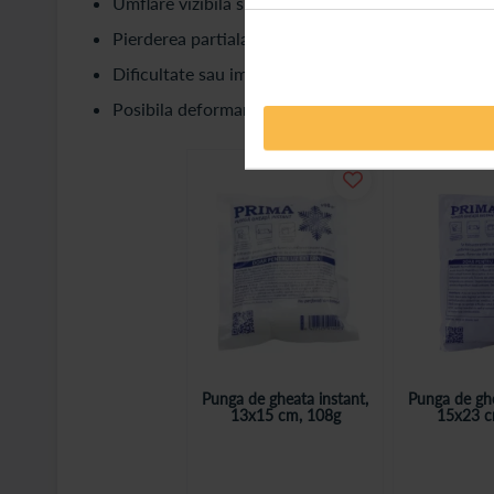
Umflare vizibila si vanataie care apare rapid;
Pierderea partiala sau totala a fortei musculare;
Dificultate sau imposibilitate de a misca zona afe
Posibila deformare vizibila a muschiului, daca ru
Punga de gheata instant,
Punga de ghe
13x15 cm, 108g
15x23 c