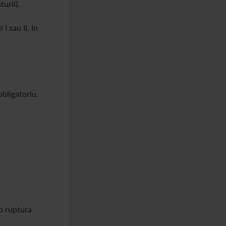
urii).
 sau II. In
bligatoriu.
o ruptura