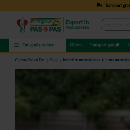
Transport grat
Oferte
Transport gratuit
N
Catena Pas cu Pas
Blog
Intindere musculara vs. ruptura musculara
❯
❯