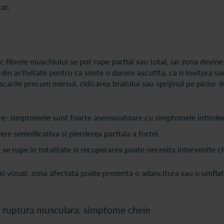
at.
 fibrele muschiului se pot rupe partial sau total, iar zona devine
in activitate pentru ca simte o durere ascutita, ca o lovitura sa
arile precum mersul, ridicarea bratului sau sprijinul pe picior de
ibre- simptomele sunt foarte asemanatoare cu simptomele intinde
ere semnificativa si pierderea partiala a fortei
se rupe in totalitate si recuperarea poate necesita interventie ch
 si vizual: zona afectata poate prezenta o adancitura sau o umfl
o ruptura musculara: simptome cheie