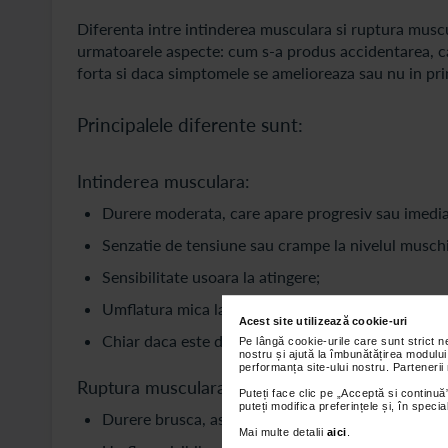
Diferenta intre intinderea musculara si ruptura muscul
urmatoarele aspecte: cum s-a produs accidentarea, c
forta si daca simptomele se amelioreaza sau nu in prime
Principalele diferente sunt:
Intinderea musculara:
Durere moderata, care apare progresiv sau imedia
Senzatie de tensiune sau crampe la nivelul muschi
Sensibilitate usoara la atingere;
Umflatura mica la nivel loca- uneori;
Acest site utilizează cookie-uri
Chiar daca este dureros, zona afectata poate fi fo
Pe lângă cookie-urile care sunt strict 
nostru și ajută la îmbunătățirea modului
performanța site-ului nostru. Partenerii
Ruptura musculara:
Puteți face clic pe „Acceptă si continuă”
puteți modifica preferințele și, în spec
Durere brusca, ascutita, descrisa ca o lovitura sa
Mai multe detalii
aici
.