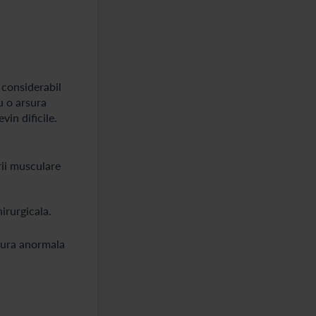
 considerabil
u o arsura
vin dificile.
rii musculare
irurgicala.
atura anormala