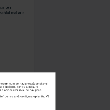
vante si
schiul mai are
nțelegem cum se navighează pe site-ul
ul căutărilor, pentru a măsura
za obiceiurilor dvs. de navigare.
ile” pentru a vă configura opțiunile. Vă