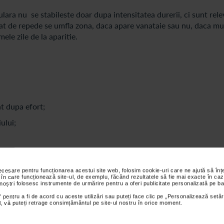
ara nu se stabileste doar dupa intensitatea durerii, ci sunt rele
at de repede se umfla zona, daca apare vanataie sau nu, daca mu
le zile de la aparitie.
t dupa efort;
ului;
losita in continuare.
necesare pentru funcționarea acestui site web, folosim cookie-uri care ne ajută să î
 în care funcționează site-ul, de exemplu, făcând rezultatele să fie mai exacte în caz
 noștri folosesc instrumente de urmărire pentru a oferi publicitate personalizată pe ba
 pentru a fi de acord cu aceste utilizări sau puteți face clic pe „Personalizează setăr
ial, vă puteți retrage consimțământul pe site-ul nostru în orice moment.
u ca un pocnet resimtite la nivelul muschiului;