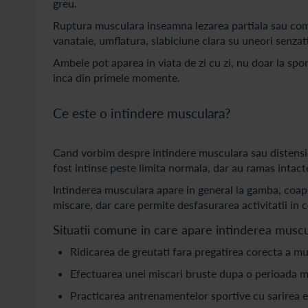
greu.
Ruptura musculara inseamna lezarea partiala sau comp
vanataie, umflatura, slabiciune clara su uneori senzat
Ambele pot aparea in viata de zi cu zi, nu doar la spo
inca din primele momente.
Ce este o intindere musculara?
Cand vorbim despre intindere musculara sau distensie 
fost intinse peste limita normala, dar au ramas intact
Intinderea musculara apare in general la gamba, coaps
miscare, dar care permite desfasurarea activitatii in 
Situatii comune in care apare intinderea muscu
Ridicarea de greutati fara pregatirea corecta a mu
Efectuarea unei miscari bruste dupa o perioada mai
Practicarea antrenamentelor sportive cu sarirea e