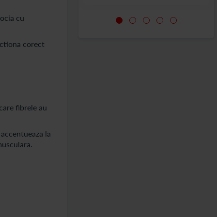
socia cu
actiona corect
are fibrele au
e accentueaza la
musculara.