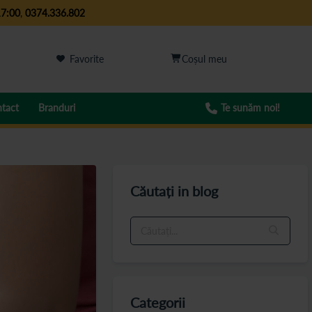
17:00
,
0374.336.802
Favorite
tact
Branduri
Te sunăm noi!
Căutați in blog
Categorii