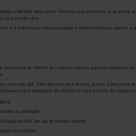
leta a fibrelor musculare. Durerea este puternica si se poate a
ia ca a pocnit ceva.
rtivi, si e importanta recunoasterea si diferentierea lor pentru a 
musculara ne referim la o leziune usoara, pana la moderata, in c
e.
a, umar sau gat. Este descrisa ca o durere „trasa”, o jena care s
continuare spre deosebire de situatia in care e vorba de ruptura 
lara:
schilor in prealabil
 lunga de stat jos sau in aceeasi pozitie
tapei de incalzire