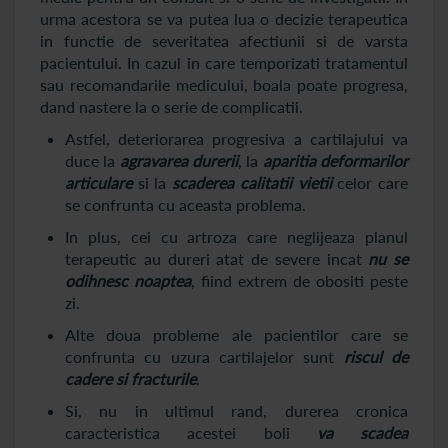
urma acestora se va putea lua o decizie terapeutica
in functie de severitatea afectiunii si de varsta
pacientului. In cazul in care temporizati tratamentul
sau recomandarile medicului, boala poate progresa,
dand nastere la o serie de complicatii.
Astfel, deteriorarea progresiva a cartilajului va
duce la
agravarea durerii
, la
aparitia deformarilor
articulare
si la
scaderea calitatii vietii
celor care
se confrunta cu aceasta problema.
In plus, cei cu artroza care neglijeaza planul
terapeutic au dureri atat de severe incat
nu se
odihnesc noaptea
, fiind extrem de obositi peste
zi.
Alte doua probleme ale pacientilor care se
confrunta cu uzura cartilajelor sunt
riscul de
cadere si fracturile
.
Si, nu in ultimul rand, durerea cronica
caracteristica acestei boli
va scadea