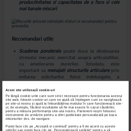
productivitatea si capacitatea de a face si cele
mai banale miscari
.
Recomandari utile
Scaderea ponderala
poate duce la diminuarea
stresului mecanic exercitat asupra articulatiilor,
cu ameliorarea durerilor. Totodata, este
important sa
menajati structurile articulare
prin
evitarea solicitarilor fizice indelungate, a
miscarilor bruste si a pozitiilor vicioase.
Acest site utilizează cookie-uri
Alaturi de tratamentul simptomatic si cel
Pe lângă cookie-urile care sunt strict necesare pentru funcționarea acestui
condroprotector recomandat de catre medic,
site web, folosim cookie-uri care ne ajută să înțelegem cum se navighează
pe site-ul nostru și ajută la îmbunătățirea modului în care funcționează site-
balneoterapia, fizioterapie
si
purtarea
ortezelor
ul, de exemplu, făcând rezultatele să fie mai exacte în cazul căutărilor,
pot reduce semnificativ fortele de presiune care
pentru a măsura performanța site-ului nostru. Partenerii noștri folosesc
instrumente de urmărire pentru a oferi publicitate personalizată pe baza
se exercita asupra articulatiei afectate.
obiceiurilor dvs. de navigare.
Puteți face clic pe „Acceptă si continuă” pentru a fi de acord cu aceste
Purtarea pantofilor comozi
si
utilizarea masurilor
utilizări sau puteți face clic pe „Personalizează setările” pentru a vă