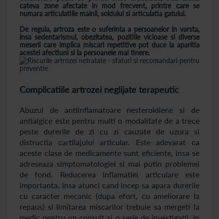
cateva zone afectate in mod frecvent, printre care se
numara articulatiile mainii, soldului si articulatia gatului.
De regula, artroza este o suferinta a persoanelor in varsta,
insa sedentarismul, obezitatea, pozitiile vicioase si diverse
meserii care implica miscari repetitive pot duce la aparitia
acestei afectiuni si la persoanele mai tinere.
Complicatiile artrozei neglijate terapeutic
Abuzul de antiinflamatoare nesteroidiene si de
antialgice este pentru multi o modalitate de a trece
peste durerile de zi cu zi cauzate de uzura si
distructia cartilajului articular. Este adevarat ca
aceste clase de medicamente sunt eficiente, insa se
adreseaza simptomatologiei si mai putin problemei
de fond. Reducerea inflamatiei articulare este
importanta, insa atunci cand incep sa apara durerile
cu caracter mecanic (dupa efort, cu ameliorare la
repaus) si limitarea miscarilor trebuie sa mergeti la
medic pentru un consult si o serie de investigatii. In