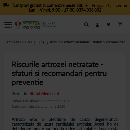
Transport gratuit la comenzile peste 300 lei
| Program Call Center:
Luni - Vineri, 9:00 - 17:00
,
0374.336.802
Cautare
Catena Pas cu Pas
Blog
Riscurile artrozei netratate - sfaturi si recomandari p
❯
❯
Riscurile artrozei netratate -
sfaturi si recomandari pentru
preventie
Postat in:
Sfatul Medicului
Ultima actualizare:
16 octombrie 2020
Data publicării: 16 octombrie 2020
Artroza este o afectiune de cauza degenerativa,
caracterizata de uzura cartilajului articular. Acest tip de
deteriorare poate sa prinda orice articulatie, insa exista