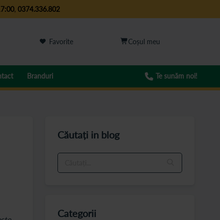
17:00
,
0374.336.802
Favorite
tact
Branduri
Te sunăm noi!
Căutați in blog
Categorii
este