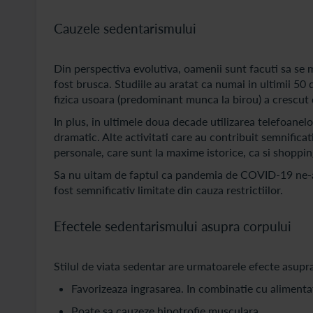
Cauzele sedentarismului
Din perspectiva evolutiva, oamenii sunt facuti sa se mi
fost brusca. Studiile au aratat ca numai in ultimii 5
fizica usoara (predominant munca la birou) a crescut
In plus, in ultimele doua decade utilizarea telefoanelor
dramatic. Alte activitati care au contribuit semnificat
personale, care sunt la maxime istorice, ca si shoppin
Sa nu uitam de faptul ca pandemia de COVID-19 ne-a af
fost semnificativ limitate din cauza restrictiilor.
Efectele sedentarismului asupra corpului
Stilul de viata sedentar are urmatoarele efecte asup
Favorizeaza ingrasarea. In combinatie cu alimentati
Poate sa cauzeze hipotrofie musculara.