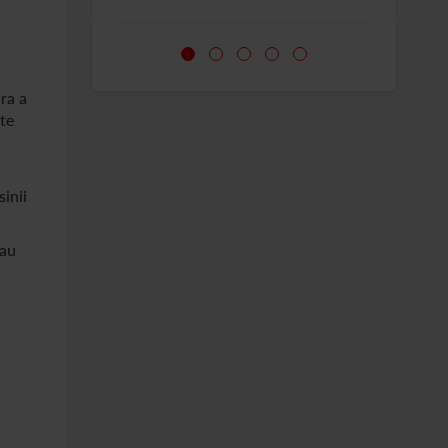
ara a
ate
sinii
 au