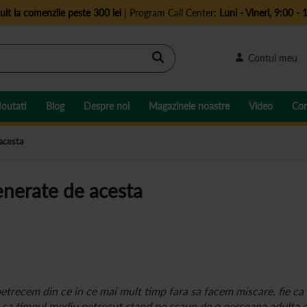
uit la comenzile peste 300 lei
| Program Call Center:
Luni - Vineri, 9:00 - 
Cautare
Contul meu
outati
Blog
Despre noi
Magazinele noastre
Video
Con
 acesta
enerate de acesta
etrecem din ce in ce mai mult timp fara sa facem miscare, fie ca
a ca timpul mediu petrecut stand pe scaun de o persoana adulta 