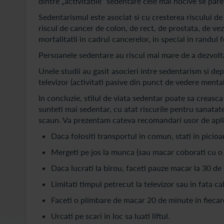
dintre „activitatile” sedentare cele mai nocive se pare 
Sedentarismul este asociat si cu cresterea riscului de
riscul de cancer de colon, de rect, de prostata, de vez
mortalitatii in cadrul cancerelor, in special in randul 
Persoanele sedentare au riscul mai mare de a dezvol
Unele studii au gasit asocieri intre sedentarism si dep
televizor (activitati pasive din punct de vedere mental
In concluzie, stilul de viata sedentar poate sa creasc
sunteti mai sedentar, cu atat riscurile pentru sanatat
scaun. Va prezentam cateva recomandari usor de apli
Daca folositi transportul in comun, stati in picioa
Mergeti pe jos la munca (sau macar coborati cu o
Daca lucrati la birou, faceti pauze macar la 30 de
Limitati timpul petrecut la televizor sau in fata ca
Faceti o plimbare de macar 20 de minute in fiecare 
Urcati pe scari in loc sa luati liftul.