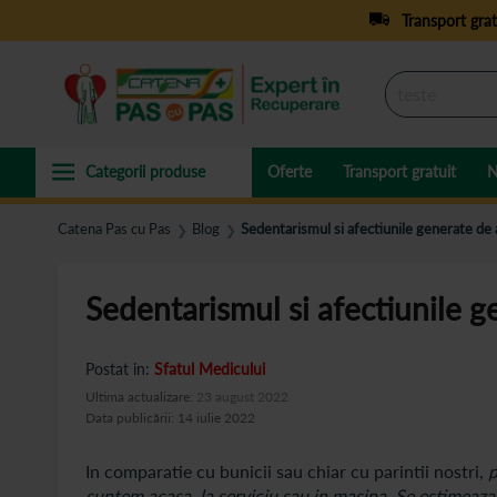
Transport grat
Oferte
Transport gratuit
N
Catena Pas cu Pas
Blog
Sedentarismul si afectiunile generate de
❯
❯
Sedentarismul si afectiunile g
Postat in:
Sfatul Medicului
Ultima actualizare:
23 august 2022
Data publicării: 14 iulie 2022
In comparatie cu bunicii sau chiar cu parintii nostri,
p
suntem acasa, la serviciu sau in masina. Se estimeaz