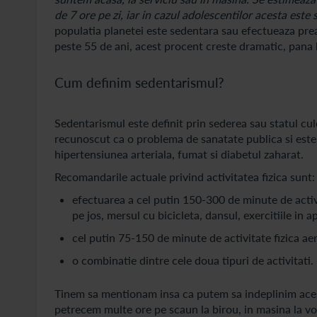
de 7 ore pe zi, iar in cazul adolescentilor acesta este 
populatia planetei este sedentara sau efectueaza prea
peste 55 de ani, acest procent creste dramatic, pana 
Cum definim sedentarismul?
Sedentarismul este definit prin sederea sau statul cul
recunoscut ca o problema de sanatate publica si este 
hipertensiunea arteriala, fumat si diabetul zaharat.
Recomandarile actuale privind activitatea fizica sunt:
efectuarea a cel putin 150-300 de minute de activ
pe jos, mersul cu bicicleta, dansul, exercitiile in 
cel putin 75-150 de minute de activitate fizica aer
o combinatie dintre cele doua tipuri de activitati.
Tinem sa mentionam insa ca putem sa indeplinim aceste
petrecem multe ore pe scaun la birou, in masina la vol