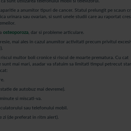
ca sunt utilizarea telefonului mobil si televizorul.
 aparitie a anumitor tipuri de cancer. Statul prelungit pe scaun c
ica urinara sau ovarian, si sunt unele studii care au raportat cre
femeilor.
ta
osteoporoza
, dar si probleme articulare.
resie, mai ales in cazul anumitor activitati precum privitul excesi
).
a riscul multor boli cronice si riscul de moarte prematura. Cu cat
e sunt mai mari, asadar va sfatuim sa limitati timpul petrecut sta
cat:
re.
 statie de autobuz mai devreme).
 minute si miscati-va.
lculatorului sau telefonului mobil.
zi (de preferat in ritm alert).