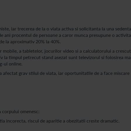
ste, iar trecerea de la o viata activa si solicitanta la una sedent
0 de ani procentul de persoane a caror munca presupune o activit
 de la aproximativ 20% la 40%.
 mobile, a tabletelor, jocurilor video si a calculatorului a crescut
iv la timpul petrecut stand asezat sunt televizorul si folosirea ma
g-ul online.
ectat grav stilul de viata, iar oportunitatile de a face miscare
ra corpului omenesc:
a incorecta, riscul de aparitie a obezitatii creste dramatic.