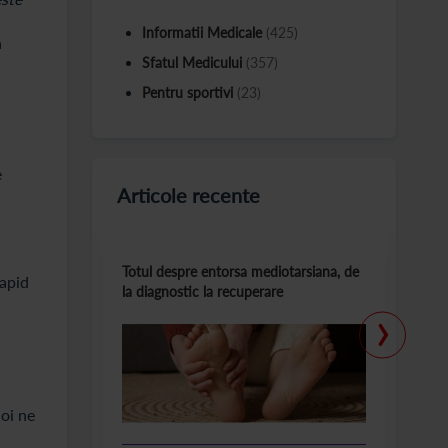
Informatii Medicale
(425)
a
Sfatul Medicului
(357)
Pentru sportivi
(23)
e
Articole recente
Totul despre entorsa mediotarsiana, de
C
rapid
la diagnostic la recuperare
m
›
oi ne