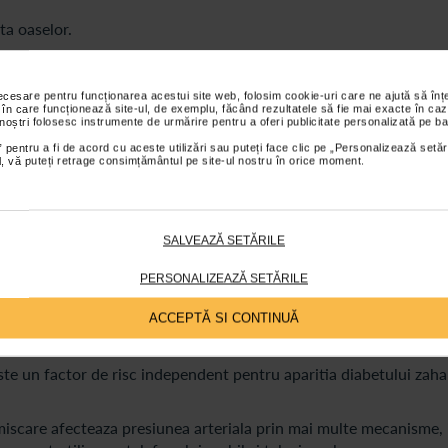
ta oaselor.
necesare pentru funcționarea acestui site web, folosim cookie-uri care ne ajută să î
 în care funcționează site-ul, de exemplu, făcând rezultatele să fie mai exacte în caz
ul (colesterolul „bun”) si favorizeaza rezistenta la insulina.
 noștri folosesc instrumente de urmărire pentru a oferi publicitate personalizată pe ba
 pentru a fi de acord cu aceste utilizări sau puteți face clic pe „Personalizează setăr
ial, vă puteți retrage consimțământul pe site-ul nostru în orice moment.
SALVEAZĂ SETĂRILE
meroase afectiuni, printre care hipertensiunea arteriala, bolile
PERSONALIZEAZĂ SETĂRILE
recum si unele tipuri de cancer.
ecteze metabolismul (si glucidic si lipidic), favorizeaza apariti
ACCEPTĂ SI CONTINUĂ
te statistice, in Romania peste 30% din populatie este obeza.
este un factor de risc independent pentru aparitia diabetului zaha
 miscare afecteaza presiunea arteriala prin mai multe mecanisme, 