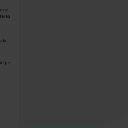
reste
sterea
v la
nd pe