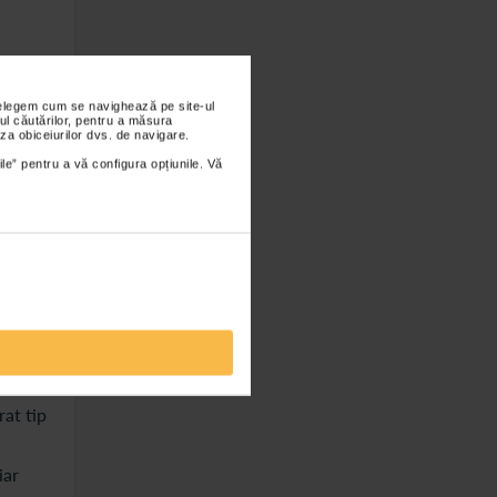
nțelegem cum se navighează pe site-ul
ul căutărilor, pentru a măsura
za obiceiurilor dvs. de navigare.
ile” pentru a vă configura opțiunile. Vă
a
rat tip
iar