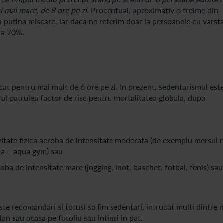
si mai mare, de 8 ore pe zi.
Procentual, aproximativ o treime din
 putina miscare, iar daca ne referim doar la persoanele cu varst
la 70%.
cat pentru mai mult de 6 ore pe zi. In prezent, sedentarismul est
al patrulea factor de risc pentru mortalitatea globala, dupa
itate fizica aeroba de intensitate moderata (de exemplu mersul 
apa – aqua gym) sau
oba de intensitate mare (jogging, inot, baschet, fotbal, tenis) sau
 recomandari si totusi sa fim sedentari, intrucat multi dintre n
an sau acasa pe fotoliu sau intinsi in pat.