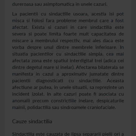
dureroasa sau asimptomatica in unele cazuri.
La pacientii cu sindactilie usoara, acestia isi pot
misca si folosi fara probleme membrul care a fost
afectat. Exista si cazuri in care sindactilia este
severa si poate limita foarte mult capacitatea de
miscare a membrului respectiv, mai ales daca este
vorba despre unul dintre membrele inferioare. In
situatia pacientilor cu sindactilie simpla, cea mai
afectata zona este spatiul interdigital trei (adica cel
dintre degetul mare si inelar). Afectarea bilaterala se
manifesta in cazul a aproximativ jumatate dintre
pacientii diagnosticati cu sindactilie. Aceasta
afectiune ar putea, in unele situatii, sa reprezinte un
incident izolat. In alte cazuri poate fi asociata cu
anomalii precum constrictiile inelare, despicaturile
mainii, polidactilia sau sindroamele craniofaciale.
Cauze sindactilia
Sindactilia este cauzata de lipsa separarii pielii ori a