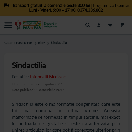
Transport gratuit la comenzile peste 300 lei
| Program Call Center:
Luni - Vineri, 9:00 - 17:00
,
0374.336.802
Cautare
Catena Pas cu Pas
Blog
Sindactilia
❯
❯
Sindactilia
Postat in:
Informatii Medicale
Ultima actualizare:
5 aprilie 2021
Data publicării: 2 octombrie 2017
Sindactilia este o malformatie congenitala care este
tot mai comuna in ultima vreme. Aceasta
malformatie se formeaza in timpul sarcinii, mai exact
in perioada de gestatie si este caracterizata prin
unirea articulatiilor care pot fi corectate ulterior prin