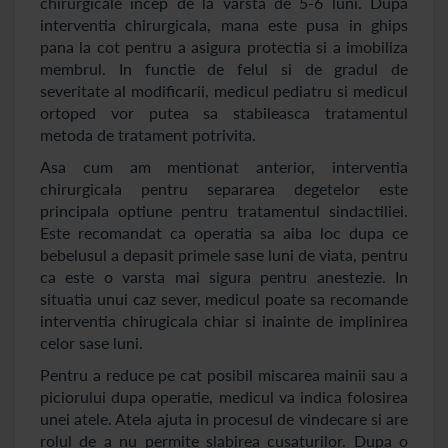
chirurgicale incep de la varsta de 5-6 luni. Dupa
interventia chirurgicala, mana este pusa in ghips
pana la cot pentru a asigura protectia si a imobiliza
membrul. In functie de felul si de gradul de
severitate al modificarii, medicul pediatru si medicul
ortoped vor putea sa stabileasca tratamentul
metoda de tratament potrivita.
Asa cum am mentionat anterior, interventia
chirurgicala pentru separarea degetelor este
principala optiune pentru tratamentul sindactiliei.
Este recomandat ca operatia sa aiba loc dupa ce
bebelusul a depasit primele sase luni de viata, pentru
ca este o varsta mai sigura pentru anestezie. In
situatia unui caz sever, medicul poate sa recomande
interventia chirugicala chiar si inainte de implinirea
celor sase luni.
Pentru a reduce pe cat posibil miscarea mainii sau a
piciorului dupa operatie, medicul va indica folosirea
unei atele. Atela ajuta in procesul de vindecare si are
rolul de a nu permite slabirea cusaturilor. Dupa o