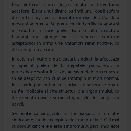
tesutului osos dintre degete odata cu dezvoltarea
acestora. Daca unul dintre parintii unui copil sufera
de sindactilie, acesta prezinta un risc de 50% de a
mosteni anomalia. Se poate ca sindactilia sa apara si
in situatia in care pielea (sau o alta structura
tisulara) nu ajunge sa se vindece conform
asteptarilor in urma unei vatamari semnificative, ca
de exemplu o arsura.
In cele mai multe dintre cazuri, sindactilia afecteaza
in special pielea de la degetele picioarelor. In
perioada dezvoltarii fetale, aceasta piele nu reuseste
sa se desparta asa cum se intampla in mod normal.
In situatia pacientilor cu sindactilie severa se poate
sa fie implicate si alte structuri ale organismului, ca
de exemplu oasele si muschii, vasele de sange sau
nervii.
Se poate ca sindactilia sa fie asociata si cu alte
sindroame, ca de exemplu cele craniofaciale. Cel mai
cunoscut dintre ele este sindromul Alpert, insa este