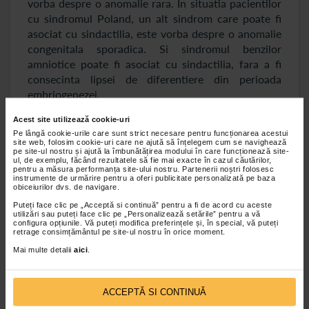
vorba despre o anomalie rara. In situatia pacientilor
cu sindromul Poland, un alt sindrom care poate fi
asociat cu sindactilia, este vorba despre o anomalie
congenitala sporadica. Si sindromul benzilor
amniotice poate fi asociat cu sindactilia, fara a fi
consecinta lipsei de diferentiere din perioada
embriogenezei.
Acest site utilizează cookie-uri
Diagnostic sindactilita
Pe lângă cookie-urile care sunt strict necesare pentru funcționarea acestui
site web, folosim cookie-uri care ne ajută să înțelegem cum se navighează
pe site-ul nostru și ajută la îmbunătățirea modului în care funcționează site-
In tratarea acestei malformatii este necesara
ul, de exemplu, făcând rezultatele să fie mai exacte în cazul căutărilor,
consultarea unui medic specialist. Corectarea
pentru a măsura performanța site-ului nostru. Partenerii noștri folosesc
instrumente de urmărire pentru a oferi publicitate personalizată pe baza
chirurgicala a sindactilitei este posibila la
obiceiurilor dvs. de navigare.
majoritatea pacientilor, medicul avand in prealabil
Puteți face clic pe „Acceptă si continuă” pentru a fi de acord cu aceste
nevoie de o radiografie sau de o ecografie a zonei
utilizări sau puteți face clic pe „Personalizează setările” pentru a vă
configura opțiunile. Vă puteți modifica preferințele și, în special, vă puteți
care este afectata. Va putea astfel sa observe care
retrage consimțământul pe site-ul nostru în orice moment.
anume sunt structurile implicate si in ce fel este cel
Mai multe detalii
aici
.
mai indicat sa decurga interventia chirurgicala. De
asemenea, se poate ca medicul sa ceara si teste
cromozomiale si teste de sange pentru a constata
ACCEPTĂ SI CONTINUĂ
daca alipirea degetelor a aparut independent sau