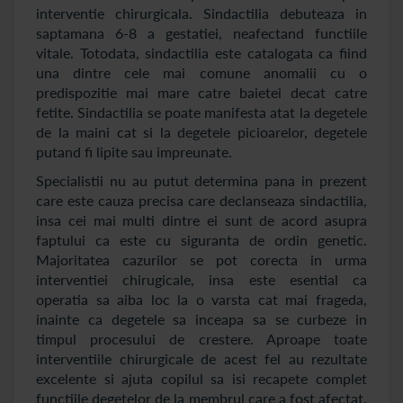
interventie chirurgicala. Sindactilia debuteaza in
saptamana 6-8 a gestatiei, neafectand functiile
vitale. Totodata, sindactilia este catalogata ca fiind
una dintre cele mai comune anomalii cu o
predispozitie mai mare catre baietei decat catre
fetite. Sindactilia se poate manifesta atat la degetele
de la maini cat si la degetele picioarelor, degetele
putand fi lipite sau impreunate.
Specialistii nu au putut determina pana in prezent
care este cauza precisa care declanseaza sindactilia,
insa cei mai multi dintre ei sunt de acord asupra
faptului ca este cu siguranta de ordin genetic.
Majoritatea cazurilor se pot corecta in urma
interventiei chirugicale, insa este esential ca
operatia sa aiba loc la o varsta cat mai frageda,
inainte ca degetele sa inceapa sa se curbeze in
timpul procesului de crestere. Aproape toate
interventiile chirurgicale de acest fel au rezultate
excelente si ajuta copilul sa isi recapete complet
functiile degetelor de la membrul care a fost afectat.