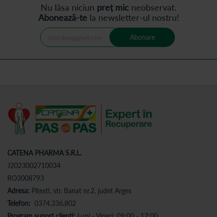
Nu lăsa niciun
preț mic
neobservat.
Abonează-te
la newsletter-ul nostru!
Abonare
CATENA PHARMA S.R.L.
J2023002710034
RO3008793
Adresa:
Pitesti, str. Banat nr.2, judet Arges
Telefon:
0374.336.802
Program suport clienti:
Luni - Vineri: 09:00 - 17:00