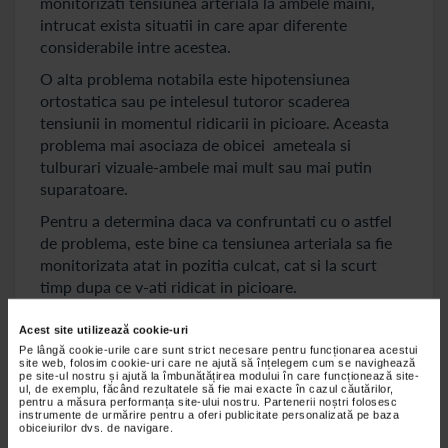
monitorizati tensiunea arteriala la ambele maini,
intrucat exista situatii in care apar diferente
considerabile intre acestea.
O alta problema notabila este hipotensiunea
ortostatica sau pe intelesul tutoror scaderea
tensiunii in momentul ridicarii in picioare. Aceasta
problema mai asociaza de obicei ameteala si
tulburari vizuale-ambele mai mult sau mai putin
suparatoare.
Pentru a determina daca va confruntati cu o astfel
de problema, este bine ca tensiunea arteriala sa fie
monitorizata atat in pozitia culcat, cat si la scurt
timp dupa ce v-ati ridicat in picioare.
Ce inseamna hipertensiune arteriala
Acest site utilizează cookie-uri
Pe lângă cookie-urile care sunt strict necesare pentru funcționarea acestui
site web, folosim cookie-uri care ne ajută să înțelegem cum se navighează
In mod normal, tensiunea arteriala trebuie sa fie sub
pe site-ul nostru și ajută la îmbunătățirea modului în care funcționează site-
ul, de exemplu, făcând rezultatele să fie mai exacte în cazul căutărilor,
valoarea de 140/80 mmHg. Exista situatii in care o
pentru a măsura performanța site-ului nostru. Partenerii noștri folosesc
instrumente de urmărire pentru a oferi publicitate personalizată pe baza
persoana reactioneaza la un stres prin cresterea
obiceiurilor dvs. de navigare.
tensiunii peste aceasta valoare.