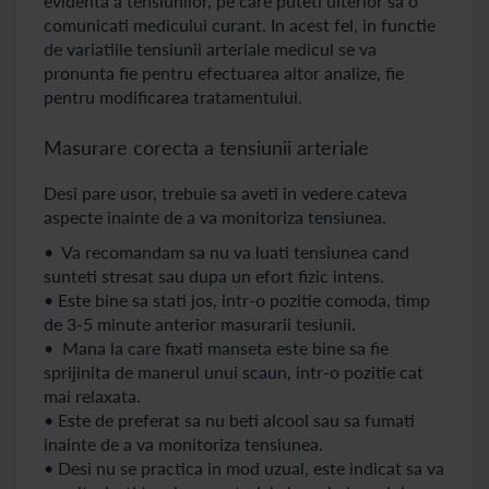
evidenta a tensiunilor, pe care puteti ulterior sa o
comunicati medicului curant. In acest fel, in functie
de variatiile tensiunii arteriale medicul se va
pronunta fie pentru efectuarea altor analize, fie
pentru modificarea tratamentului.
Masurare corecta a tensiunii arteriale
Desi pare usor, trebuie sa aveti in vedere cateva
aspecte inainte de a va monitoriza tensiunea.
• Va recomandam sa nu va luati tensiunea cand
sunteti stresat sau dupa un efort fizic intens.
• Este bine sa stati jos, intr-o pozitie comoda, timp
de 3-5 minute anterior masurarii tesiunii.
• Mana la care fixati manseta este bine sa fie
sprijinita de manerul unui scaun, intr-o pozitie cat
mai relaxata.
• Este de preferat sa nu beti alcool sau sa fumati
inainte de a va monitoriza tensiunea.
• Desi nu se practica in mod uzual, este indicat sa va