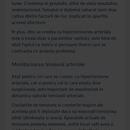
lume. Cresterea in greutate, stilul de viata nesatatos,
sedentarismul, fumatul si diabetul zaharat sunt doar
cativa dintre factorii de risc implicati in aparitia
acestei afectiuni.
In plus, desi se credea ca hipertensiunea arteriala
este o boala doar a pacientilor vartnici, este bine de
stiut faptul ca exista si persoane tinere care se
confrunta cu aceasta problema.
Monitorizarea tensiunii arteriale
Atat pentru cei care se cunosc cu hipertensiune
arteriala, cat si pentru cei la care exista doar
suspiciunea, este important de monitorizat in
dimamica valorile tensiunii arteriale.
Oscilatiile de tensiune si cresterile majore ale
acesteia pot fi depistate daca va masurati tensiunea
zilnic (dimineata si seara). Aparatele actuale de
tensiune prezinta memorie, astfel incat veti avea o