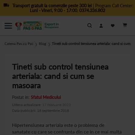
Transport gratuit la comenzile peste 300 lei
| Program Call Center:
Luni - Vineri, 9:00 - 17:00
,
0374.336.802
Cautare
Catena Pas cu Pas
Blog
Tineti sub control tensiunea arteriala: cand si cum s
❯
❯
Tineti sub control tensiunea
arteriala: cand si cum se
masoara
Postat in:
Sfatul Medicului
Ultima actualizare:
17 februarie 2022
Data publicării: 18 septembrie 2018
Hipertensiunea arteriala este o problema de
sanatate cu care se confrunta din ce in ce mai multa