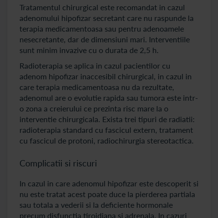
Tratamentul chirurgical este recomandat in cazul
adenomului hipofizar secretant care nu raspunde la
terapia medicamentoasa sau pentru adenoamele
nesecretante, dar de dimensiuni mari. Interventiile
sunt minim invazive cu o durata de 2,5 h.
Radioterapia se aplica in cazul pacientilor cu
adenom hipofizar inaccesibil chirurgical, in cazul in
care terapia medicamentoasa nu da rezultate,
adenomul are o evolutie rapida sau tumora este intr-
o zona a creierului ce prezinta risc mare la o
interventie chirurgicala. Exista trei tipuri de radiatii:
radioterapia standard cu fascicul extern, tratament
cu fascicul de protoni, radiochirurgia stereotactica.
Complicatii si riscuri
In cazul in care adenomul hipofizar este descoperit si
nu este tratat acest poate duce la pierderea partiala
sau totala a vederii si la deficiente hormonale
precum disfunctia tiroidiana si adrenala. In cazuri