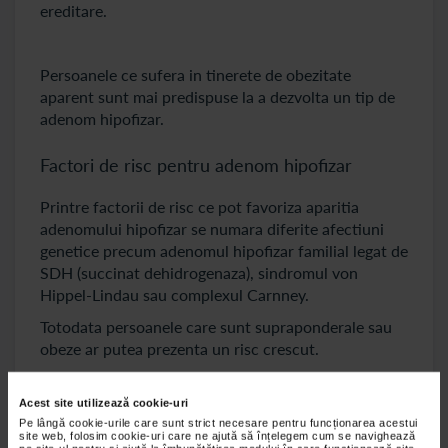
ereditare.
Persoanele ce sufera in tinerete de obezitate
aparent sunt mai predispuse la a dezvolta un tip de
adenom hipofizar.
Factori de risc pentru adenom hipofizar
Printre factorii de risc ce pot favoriza aparitia
adenomului hipofizar se numara diferite afectiuni
genetice precum adenomul hipofizar familial legat de
SDH (succinat dehidrogenaza), sindromul von
Hippel-Lindau sau complexul Carnney.
Totodata persoanele care sunt supraponderale sau
obeze ar putea prezenta un risc crescut.
Acest site utilizează cookie-uri
Manifestarile clinice
Pe lângă cookie-urile care sunt strict necesare pentru funcționarea acestui
site web, folosim cookie-uri care ne ajută să înțelegem cum se navighează