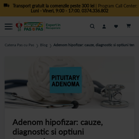
Transport gratuit la comenzile peste 300 lei
| Program Call Center:
Luni - Vineri, 9:00 - 17:00
,
0374.336.802
Cautare
Catena Pas cu Pas
Blog
Adenom hipofizar: cauze, diagnostic si optiuni terap
❯
❯
Adenom hipofizar: cauze,
diagnostic si optiuni