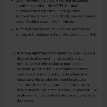
Cu o frecventa de 5-10 % vorbim de adenom
hipofizar secretant de ACTH- hormon
adrenocorticotrop (stimuleaza glandele
suprarenale sa produca cortizol) care determina
boala Cushing sau sindrom Nelson.
Tumori producatoare de exces de hormon de
stimulare tiroidiana- este produs prea mult TSH.
Adenom hipofizar non-functional
este frecvent
diagnosticat la varstnici si caracteristica
principala este dimensiunea mare ce face
presiune pe structurile anatomice alaturate.
Sunt cele mai intalnite tipuri de adenoame
hipofizare. Nu produc hormoni in plus, iar
simptomele se declanseaza cand tumora are
deja o dimensiune semnificativa, iar pacientul se
poate confrunta cu dureri de cap sau probleme
de vedere.