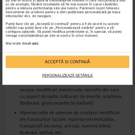
pe site-ul nostru și ajută la îmbunătățirea modului în care funcționează site-
ul, de exemplu, făcând rezultatele să fie mai exacte în cazul căutărilor,
Simptomele adenomului hipofizar pot aparea ca
pentru a măsura performanța site-ului nostru. Partenerii noștri folosesc
urmare a cresterii tumorii si comprimarii structurilor
instrumente de urmărire pentru a oferi publicitate personalizată pe baza
obiceiurilor dvs. de navigare.
anatomice adiacente hipofizei si atunci vorbim de
Puteți face clic pe „Acceptă si continuă” pentru a fi de acord cu aceste
simptome neurologice sau pot aparea ca urmare a
utilizări sau puteți face clic pe „Personalizează setările” pentru a vă
modificarilor hormonale caz in care vorbim de
configura opțiunile. Vă puteți modifica preferințele și, în special, vă puteți
retrage consimțământul pe site-ul nostru în orice moment.
simptome hormonale.
Mai multe detalii
aici
.
Simptome hormonale
Aceste simptome apar in cazul adenomului hipofizar
ACCEPTĂ SI CONTINUĂ
functional si depind de tipul de hormon secretat in
exces:
PERSONALIZEAZĂ SETĂRILE
Hipersecretie de prolactinom: scaderea densitatii
osoase, modificari menstruale, secretie din sani
cu aspect de lapte, tulburari de erectie, scaderea
libidoului, ginecomastie (la barbati);
Hipersecretie de adenom de crestere: modificari
ale trasaturilor faciale, marirea extremitatilor,
transpiratii excesive, artroze, marirea inimii,
ficatului, splinei, etc.