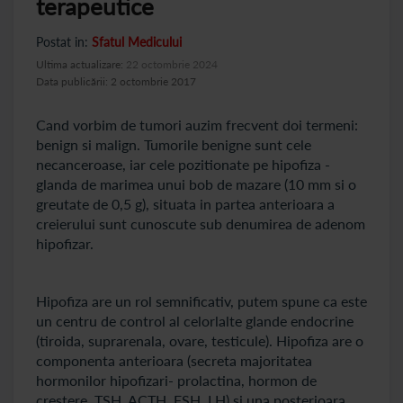
terapeutice
Postat in:
Sfatul Medicului
Ultima actualizare:
22 octombrie 2024
Data publicării: 2 octombrie 2017
Cand vorbim de tumori auzim frecvent doi termeni:
benign si malign. Tumorile benigne sunt cele
necanceroase, iar cele pozitionate pe hipofiza -
glanda de marimea unui bob de mazare (10 mm si o
greutate de 0,5 g), situata in partea anterioara a
creierului sunt cunoscute sub denumirea de adenom
hipofizar.
Hipofiza are un rol semnificativ, putem spune ca este
un centru de control al celorlalte glande endocrine
(tiroida, suprarenala, ovare, testicule). Hipofiza are o
componenta anterioara (secreta majoritatea
hormonilor hipofizari- prolactina, hormon de
crestere, TSH, ACTH, FSH, LH) si una posterioara.